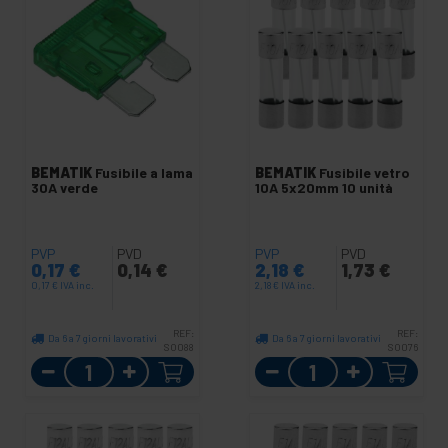
BEMATIK
Fusibile a lama
BEMATIK
Fusibile vetro
30A verde
10A 5x20mm 10 unità
PVP
PVD
PVP
PVD
0,17
€
0,14
€
2,18
€
1,73
€
0,17
€
IVA inc.
2,18
€
IVA inc.
REF:
REF:
Da 6 a 7 giorni lavorativi
Da 6 a 7 giorni lavorativi
SO088
SO076
Quantità
Quantità