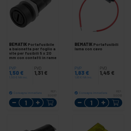
BEMATIK
Portafusibile
BEMATIK
Portafusibili
a baionetta per foglio a
lama con cavo
vite per fusibili 5 x 20
mm con contatti in rame
PVP
PVD
PVP
PVD
1,50
€
1,31
€
1,83
€
1,45
€
1,50
€
IVA inc.
1,83
€
IVA inc.
REF:
REF:
Consegna immediata
Consegna immediata
SO067
SO062
Quantità
Quantità