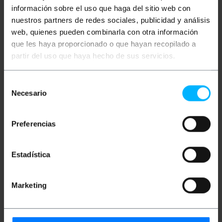
información sobre el uso que haga del sitio web con
nuestros partners de redes sociales, publicidad y análisis
web, quienes pueden combinarla con otra información
que les haya proporcionado o que hayan recopilado a
partir del uso que haya hecho de sus servicios.
OUTLET
50%
BEMATIK
Set di fusibili
BEMATIK
Fusibile a lama
Selección
rapidi in vetro da 5 x 20
5A arancia
Necesario
mm 100 unità
de
consentimiento
PVP
PVD
PVP
PVD
Preferencias
6,72
€
5,40
€
0,17
€
0,14
€
0,09
€
0,07
€
6,72
€
IVA inc.
0,09
€
IVA inc.
Estadística
REF:
REF:
Da 6 a 7 giorni lavorativi
Consegna immediata
SO089
SO083
Quantità
Quantità
Marketing