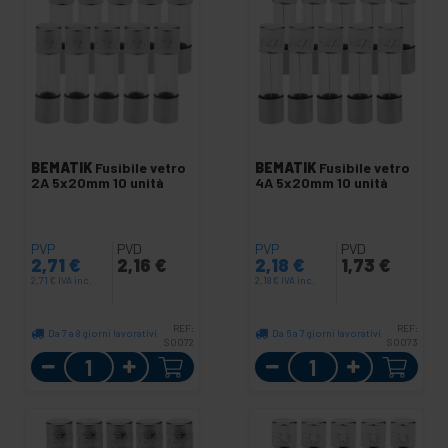
BEMATIK
Fusibile vetro
BEMATIK
Fusibile vetro
2A 5x20mm 10 unità
4A 5x20mm 10 unità
PVP
PVD
PVP
PVD
2,71
€
2,16
€
2,18
€
1,73
€
2,71
€
IVA inc.
2,18
€
IVA inc.
REF:
REF:
Da 7 a 8 giorni lavorativi
Da 6 a 7 giorni lavorativi
SO072
SO073
Quantità
Quantità