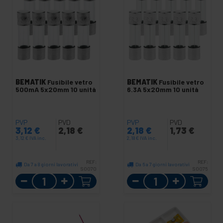
BEMATIK
Fusibile vetro
BEMATIK
Fusibile vetro
500mA 5x20mm 10 unità
6.3A 5x20mm 10 unità
PVP
PVD
PVP
PVD
3,12
€
2,18
€
2,18
€
1,73
€
3,12
€
IVA inc.
2,18
€
IVA inc.
REF:
REF:
Da 7 a 8 giorni lavorativi
Da 6 a 7 giorni lavorativi
SO070
SO075
Quantità
Quantità