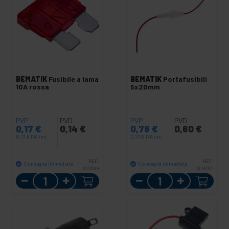
BEMATIK
Fusibile a lama
BEMATIK
Portafusibili
10A rossa
5x20mm
PVP
PVD
PVP
PVD
0,17
€
0,14
€
0,76
€
0,60
€
0,17
€
IVA inc.
0,76
€
IVA inc.
REF:
REF:
Consegna immediata
Consegna immediata
SO084
SO060
Quantità
Quantità