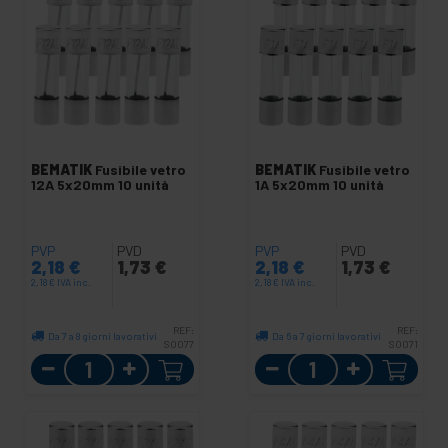
BEMATIK
Fusibile vetro
BEMATIK
Fusibile vetro
12A 5x20mm 10 unità
1A 5x20mm 10 unità
PVP
PVD
PVP
PVD
2,18
€
1,73
€
2,18
€
1,73
€
2,18
€
IVA inc.
2,18
€
IVA inc.
REF:
REF:
Da 7 a 8 giorni lavorativi
Da 6 a 7 giorni lavorativi
SO077
SO071
Quantità
Quantità