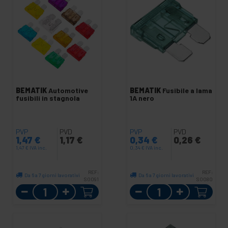
BEMATIK
Automotive
BEMATIK
Fusibile a lama
fusibili in stagnola
1A nero
PVP
PVD
PVP
PVD
1,47
€
1,17
€
0,34
€
0,26
€
1,47
€
IVA inc.
0,34
€
IVA inc.
REF:
REF:
Da 6 a 7 giorni lavorativi
Da 6 a 7 giorni lavorativi
SO091
SO080
Quantità
Quantità