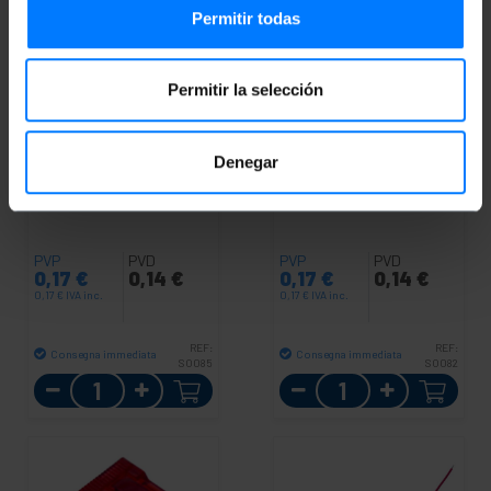
Permitir todas
Permitir la selección
Denegar
BEMATIK
Fusibile a lama
BEMATIK
Fusibile a lama
15A blu
3A viola
PVP
PVD
PVP
PVD
0,17
€
0,14
€
0,17
€
0,14
€
0,17
€
IVA inc.
0,17
€
IVA inc.
REF:
REF:
Consegna immediata
Consegna immediata
SO085
SO082
Quantità
Quantità