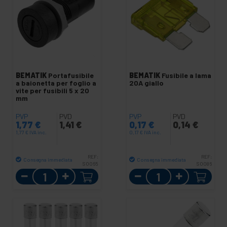
BEMATIK
Portafusibile
BEMATIK
Fusibile a lama
a baionetta per foglio a
20A giallo
vite per fusibili 5 x 20
mm
PVP
PVD
PVP
PVD
1,77
€
1,41
€
0,17
€
0,14
€
1,77
€
IVA inc.
0,17
€
IVA inc.
REF:
REF:
Consegna immediata
Consegna immediata
SO065
SO086
Quantità
Quantità