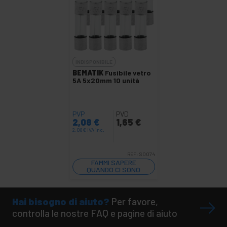
INDISPONIBILE
BEMATIK
Fusibile vetro
5A 5x20mm 10 unità
PVP
PVD
2,08
€
1,65
€
2,08
€
IVA inc.
REF:
SO074
FAMMI SAPERE
QUANDO CI SONO
SCORTE
Hai bisogno di aiuto?
Per favore,
controlla le nostre FAQ e pagine di aiuto