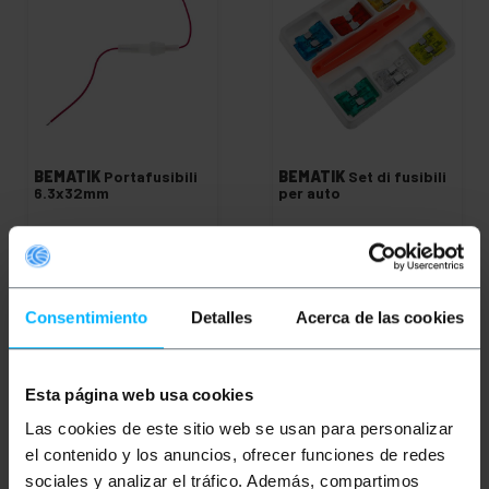
BEMATIK
Portafusibili
BEMATIK
Set di fusibili
6.3x32mm
per auto
PVP
PVD
PVP
PVD
0,85
€
0,68
€
5,48
€
4,40
€
0,85
€
IVA inc.
5,48
€
IVA inc.
Consentimiento
Detalles
Acerca de las cookies
REF:
REF:
Da 6 a 7 giorni lavorativi
Da 6 a 7 giorni lavorativi
SO061
SO092
Quantità
Quantità
Esta página web usa cookies
Las cookies de este sitio web se usan para personalizar
el contenido y los anuncios, ofrecer funciones de redes
sociales y analizar el tráfico. Además, compartimos