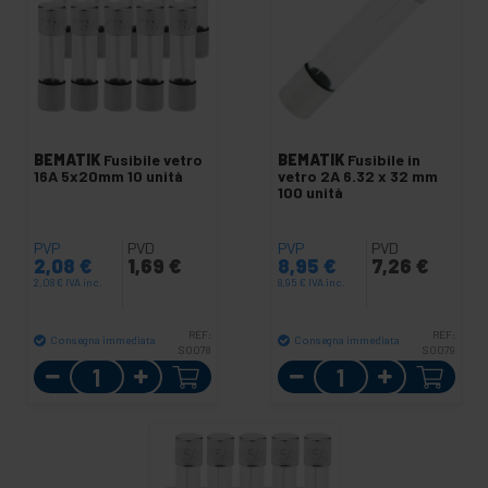
BEMATIK
Fusibile vetro
BEMATIK
Fusibile in
16A 5x20mm 10 unità
vetro 2A 6.32 x 32 mm
100 unità
PVP
PVD
PVP
PVD
2,08
€
1,69
€
8,95
€
7,26
€
2,08
€
IVA inc.
8,95
€
IVA inc.
REF:
REF:
Consegna immediata
Consegna immediata
SO078
SO079
Quantità
Quantità