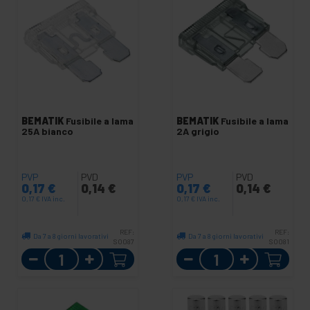
BEMATIK
Fusibile a lama
BEMATIK
Fusibile a lama
25A bianco
2A grigio
PVP
PVD
PVP
PVD
0,17
€
0,14
€
0,17
€
0,14
€
0,17
€
IVA inc.
0,17
€
IVA inc.
REF:
REF:
Da 7 a 8 giorni lavorativi
Da 7 a 8 giorni lavorativi
SO087
SO081
Quantità
Quantità