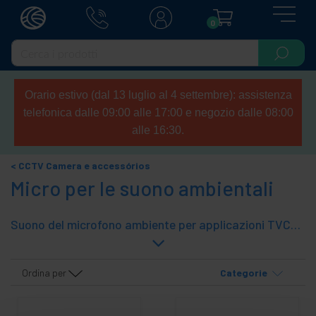
0
Orario estivo (dal 13 luglio al 4 settembre): assistenza
telefonica dalle 09:00 alle 17:00 e negozio dalle 08:00
alle 16:30.
CCTV Camera e accessórios
Micro per le suono ambientali
Suono del microfono ambiente per applicazioni TVCC. Applicazioni TVCC consentire l'acquisizione audio ma un singolo microfono può catturare audio in una camera controllata per più di una telecamera. Abbiamo diversi modelli di microfoni sonori ambientali in grado di soddisfare le vostre esigenze.
Ordina per
Categorie