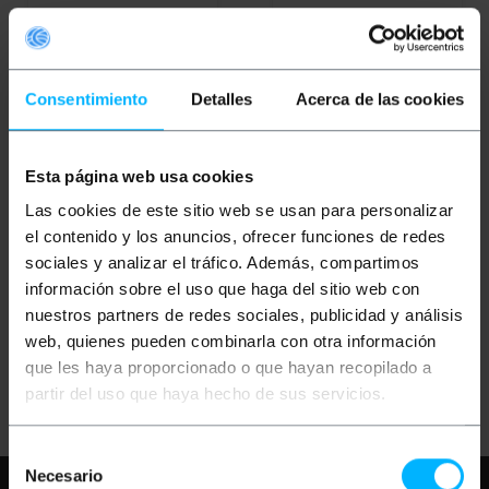
Consentimiento
Detalles
Acerca de las cookies
OUTLET
60%
OUTLET
60%
Esta página web usa cookies
BEMATIK
Ambiente per
BEMATIK
Ambiente per
microfono MIC CCTV-02
microfono MIC CCTV-04
Las cookies de este sitio web se usan para personalizar
el contenido y los anuncios, ofrecer funciones de redes
sociales y analizar el tráfico. Además, compartimos
PVP
PVD
PVP
PVD
información sobre el uso que haga del sitio web con
13,37
€
11,75
€
8,10
€
7,70
€
5,35
€
4,70
€
3,24
€
3,08
€
nuestros partners de redes sociales, publicidad y análisis
5,35
€
IVA inc.
3,24
€
IVA inc.
web, quienes pueden combinarla con otra información
que les haya proporcionado o que hayan recopilado a
REF:
REF:
Consegna immediata
Consegna immediata
SK024
SK026
partir del uso que haya hecho de sus servicios.
Quantità
Quantità
Selección
Necesario
de
Hai bisogno di aiuto?
Per favore,