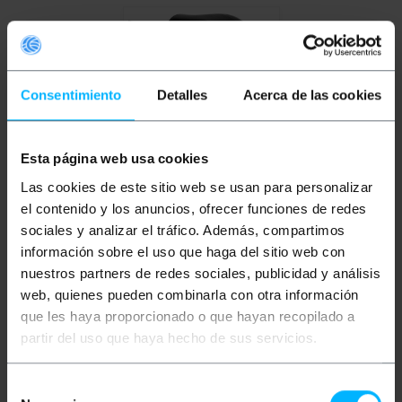
Consentimiento
Detalles
Acerca de las cookies
Esta página web usa cookies
Las cookies de este sitio web se usan para personalizar
BEMATIK
Caricatore
portatile per veicoli
el contenido y los anuncios, ofrecer funciones de redes
elettrici monofase tipo
sociales y analizar el tráfico. Además, compartimos
2 5 metri 16A
información sobre el uso que haga del sitio web con
PVP
PVD
nuestros partners de redes sociales, publicidad y análisis
138,06
€
116,48
€
138,06
€
IVA inc.
web, quienes pueden combinarla con otra información
que les haya proporcionado o que hayan recopilado a
REF:
partir del uso que haya hecho de sus servicios.
Consegna immediata
FA140
Quantità
Selección