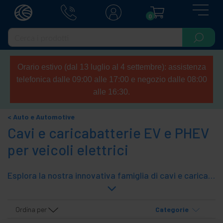
0
Orario estivo (dal 13 luglio al 4 settembre): assistenza
telefonica dalle 09:00 alle 17:00 e negozio dalle 08:00
alle 16:30.
Auto e Automotive
Cavi e caricabatterie EV e PHEV
per veicoli elettrici
Esplora la nostra innovativa famiglia di cavi e caricabatterie per veicoli elettrici, progettati per fornire soluzioni di ricarica efficienti e sicure. Dai cavi di ricarica di alta qualità alle stazioni di ricarica intelligenti, la nostra gamma offre la versatilità necessaria per ricaricare il tuo veicolo elettrico in modo rapido e conveniente.
Ordina per
Categorie