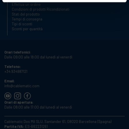
Effettua un ordine
Condizioni di prodotti Ricondizionati
Stati del prodotto
Tempi di consegna
Tipi di sconti
Sconti per quantità
Orari telefonici:
Dalle 09:00 alle 18:00 dal lunedì al venerdì
Telefono:
+34 934987121
Email:
info@cablematic.com
Orari di apertura:
Dalle 08:00 alle 17:00 dal lunedì al venerdì
Cablematic Dos Mil SLU, Santander 61, 08020 Barcellona (Spagna)
Partita IVA:
ES-B62231261