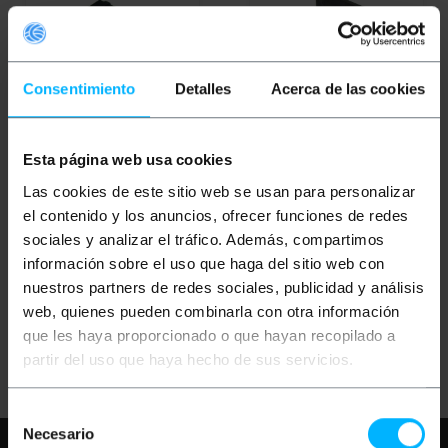
Consentimiento
Detalles
Acerca de las cookies
OUTLET
65%
OUTLET
55%
Esta página web usa cookies
BEMATIK
Custodia in
BEMATIK
Supporti per
Las cookies de este sitio web se usan para personalizar
silicone per HDD 2.5"
dischi da 3,5" impilabili
el contenido y los anuncios, ofrecer funciones de redes
sociales y analizar el tráfico. Además, compartimos
PVP
PVD
PVP
PVD
información sobre el uso que haga del sitio web con
1,98
€
1,69
€
1,32
€
1,17
€
nuestros partners de redes sociales, publicidad y análisis
0,69
€
0,59
€
0,59
€
0,53
€
0,69
€
IVA inc.
0,59
€
IVA inc.
web, quienes pueden combinarla con otra información
que les haya proporcionado o que hayan recopilado a
REF:
REF:
Consegna immediata
Consegna immediata
CD062
CD019
partir del uso que haya hecho de sus servicios.
Quantità
Quantità
Selección
Necesario
de
Hai bisogno di aiuto?
Per favore,