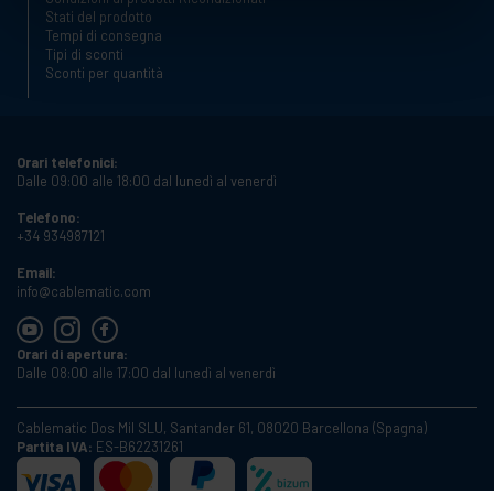
Stati del prodotto
Tempi di consegna
Tipi di sconti
Sconti per quantità
Orari telefonici:
Dalle 09:00 alle 18:00 dal lunedì al venerdì
Telefono:
+34 934987121
Email:
info@cablematic.com
Orari di apertura:
Dalle 08:00 alle 17:00 dal lunedì al venerdì
Cablematic Dos Mil SLU, Santander 61, 08020 Barcellona (Spagna)
Partita IVA:
ES-B62231261