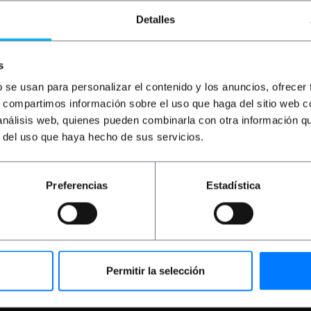
Detalles
s
b se usan para personalizar el contenido y los anuncios, ofrecer
%
OUTLET
40%
OU
s, compartimos información sobre el uso que haga del sitio web 
 análisis web, quienes pueden combinarla con otra información q
perClean
BEMATIK
SuperClean
BEM
0ml)
Magivelo (300ml)
Mag
r del uso que haya hecho de sus servicios.
PVD
PVP
PVD
PV
Preferencias
Estadística
2,13
€
2,97
€
2,47
€
1,0
1,07
€
1,78
€
1,48
€
0,
1,78
€
IVA inc.
0,84
C
REF:
REF:
mediata
Consegna immediata
SC022
SC023
antità
Quantità
Permitir la selección