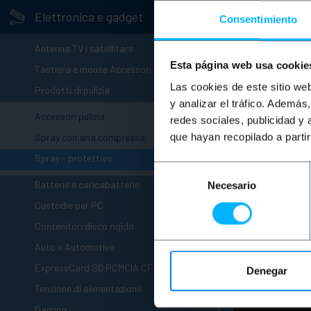
-
Elettronica e gadget
Consentimiento
+
Antenna TV i satellitare
Esta página web usa cookie
+
Tastiera e mouse Accessori
-
Las cookies de este sitio we
Prodotti di pulizia
OUTLET
50
y analizar el tráfico. Ademá
Accessori pulizia
redes sociales, publicidad y
BEMATIK
Su
Magivelo (20
que hayan recopilado a parti
Spray con aria compressa
Spray - protettivo
Selección
PVP
+
Batterie e caricabatterie
Necesario
de
2,52
€
consentimiento
1,26
€
Custodie per PC
1,26
€
IVA inc.
+
Contenitori disco rigido
+
Consegna im
Auto e Automotive
+
Qu
ExpressCard SD PCMCIA CF
Denegar
+
Tensione di alimentazione
+
Gaming