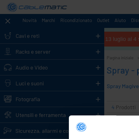
Novità
Marchi
Ricondizionato
Outlet
Aiuto
Diss
+
Cavi e reti
Orario estivo (dal 13 luglio al 
+
Racks e server
Pagina iniziale
+
Audio e Video
Spray - 
+
Luci e suoni
+
Fotografia
4
Prodotti
+
Utensili e ferramenta
+
Sicurezza, allarmi e controllo