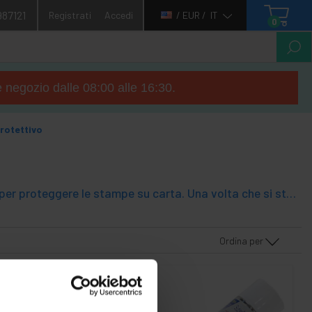
987121
Registrati
Accedi
/ EUR /
IT
0
e negozio dalle 08:00 alle 16:30.
rotettivo
Spray Magivelo o qualunque cosa sia, magici spray pellicola protettiva, per proteggere le stampe su carta. Una volta che si stampa un documento, immagine o simili, è sufficiente applicare lo spray su di esso per creare un film protettivo che si estenderà la vostra vita, renderà più difficile ed avere una migliore presentazione.
Ordina per