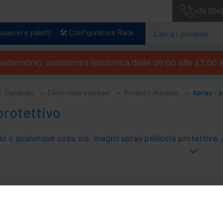
+34 934
uasori e paletti
🛠️ Configuratore Rack
4 settembre): assistenza telefonica dalle 09:00 alle 17:00 
Catalogo
Elettronica e gadget
Prodotti di pulizia
Spray - p
protettivo