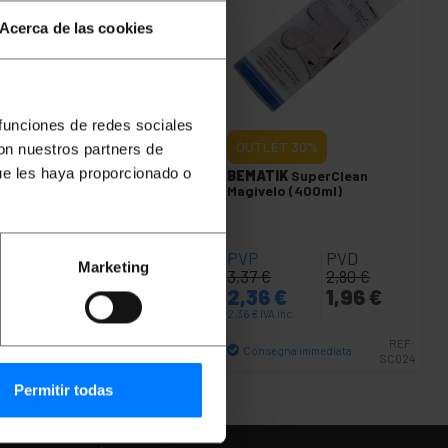
Acerca de las cookies
 funciones de redes sociales
TLET
20%
OUTLET
30%
con nuestros partners de
ue les haya proporcionado o
ATIK
SuperClean
BEMATIK
SuperClean
ivelo (100ml)
Magivelo (400ml)
P
PVD
PVP
PVD
Marketing
5
€
0,92
€
3,37
€
2,80
€
84
€
0,74
€
2,36
€
1,96
€
€
IVA inc.
2,36
€
IVA inc.
onsegna immediata
REF:
SC021
REF:
Consegna immediata
SC024
Quantità
Quantità
Permitir todas