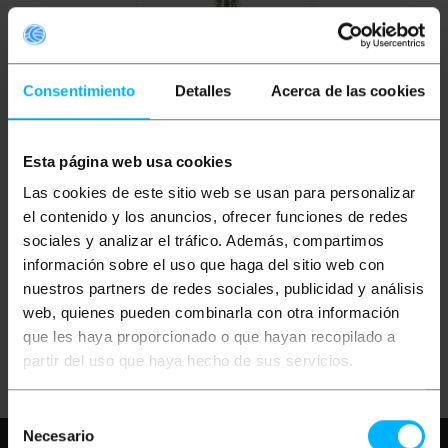
Consentimiento
Detalles
Acerca de las cookies
OUTLET
65%
Esta página web usa cookies
BEMATIK
4-port
splitter WIFI 5100-5900
Las cookies de este sitio web se usan para personalizar
MHz compatto
el contenido y los anuncios, ofrecer funciones de redes
sociales y analizar el tráfico. Además, compartimos
PVP
PVD
información sobre el uso que haga del sitio web con
19,83
€
16,91
€
6,94
€
5,92
€
nuestros partners de redes sociales, publicidad y análisis
6,94
€
IVA inc.
web, quienes pueden combinarla con otra información
que les haya proporcionado o que hayan recopilado a
REF:
Consegna immediata
AM028
partir del uso que haya hecho de sus servicios.
Quantità
Selección
Necesario
de
Hai bisogno di aiuto?
Per favore,