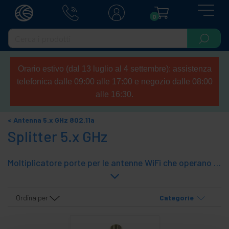
0
Orario estivo (dal 13 luglio al 4 settembre): assistenza
telefonica dalle 09:00 alle 17:00 e negozio dalle 08:00
alle 16:30.
Antenna 5.x GHz 802.11a
Splitter 5.x GHz
Moltiplicatore porte per le antenne WiFi che operano nella banda di 5100 MHz 5900 MHz ai modelli che hanno più porte e può collegarsi antenne multiple ad un unico indirizzo elettronico di rete wireless Wi-Fi, come ad esempio un punto di accesso WIFI .
Ordina per
Categorie