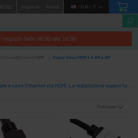
987121
Registrati
Accedi
/ EUR /
IT
0
e negozio dalle 08:00 alle 16:30.
Cavi e adattatore HDMI
Super Cavo HDMI 1.4 AM a AM
Cavo HDMI 1.4 che permette la trasmissione di audio digitale, video digitale e cavo Ethernet via HDMI. La legislazione supporta HDMI 1.4 ad alta definizione FullHD comunicazioni multimediali. HDMI supporta risoluzioni di 1.3 e supporta anche risoluzioni fino a 4096 x 2160 a 24 fps o 3840 x 2160 a 30 fps. Permette di inviare e ricevere dati attraverso la connessione ethernet di 100 Mbps supportati dal cavo stesso.
Ordina per