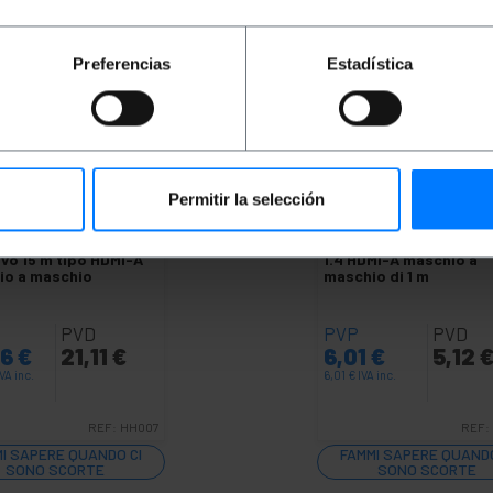
Preferencias
Estadística
Permitir la selección
SPONIBILE
INDISPONIBILE
IK
Cavo Super HDMI
BEMATIK
Super cavo H
tivo 15 m tipo HDMI-A
1.4 HDMI-A maschio a
io a maschio
maschio di 1 m
PVD
PVP
PVD
96
€
21,11
€
6,01
€
5,12
IVA inc.
6,01
€
IVA inc.
REF:
HH007
REF:
I SAPERE QUANDO CI
FAMMI SAPERE QUANDO
SONO SCORTE
SONO SCORTE