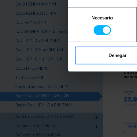
Cavo HDMI Attivo M/M
Selección
Cavo HDMI piatto FPV
Necesario
de
Cavi HDMI-A M/M
consentimiento
Cavo HDMI-A M/M - Connettori rotanti
Cavi HDMI-A a DVI-D M/M
Cavi HDMI-C M a HDMI-A M
Denegar
INDI
Cavi HDMI-D M a HDMI-A M
BEMAT
Cavo MHL a HDMI
1.4 at
masch
Tester cavi HDMI
Replicatore connettore HDMI
PVP
Super Cavo HDMI 1.4 AM a AM
23,
Super Cavi HDMI-A a DVI-D M/M
23,96
€
+
Adattatore e cavo VGA e SVGA
+
Commutatores Video
FAMM
Convertitori DisplayPort