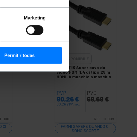
Marketing
Permitir todas
INDISPONIBILE
DMI
BEMATIK
Super cavo da
video HDMI 1.4 di tipo 25 m
HDMI-A maschio a maschio
PVP
PVD
€
80,26
€
68,69
€
80,26
€
IVA inc.
HH001
REF:
HH009
 CI
FAMMI SAPERE QUANDO CI
SONO SCORTE