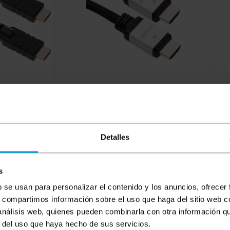
er cavo HDMI
BEMATIK
Super cavo video
BEM
aschio a
HDMI 1,4 di 20 m tipo HDMI-A
1.4
0 m
maschio a maschio
mas
PVD
PVP
PVD
PV
Detalles
18,90
€
27,50
€
24,20
€
3,
27,50
€
IVA inc.
3,42
s
REF:
REF:
i lavorativi
Consegna immediata
D
HH006
HH008
b se usan para personalizar el contenido y los anuncios, ofrecer
antità
Quantità
s, compartimos información sobre el uso que haga del sitio web 
 análisis web, quienes pueden combinarla con otra información q
r del uso que haya hecho de sus servicios.