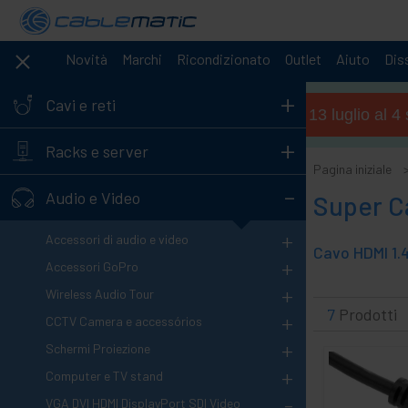
Novità
Marchi
Ricondizionato
Outlet
Aiuto
Diss
+
Cavi e reti
Orario estivo (dal 13 luglio al 
+
Racks e server
Pagina iniziale
-
Audio e Video
Super C
+
Accessori di audio e video
+
Accessori GoPro
+
Wireless Audio Tour
7
Prodotti
+
CCTV Camera e accessórios
+
Schermi Proiezione
+
Computer e TV stand
-
VGA DVI HDMI DisplayPort SDI Video