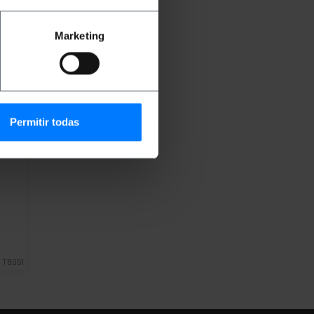
Marketing
Permitir todas
B110
€
:
TB051