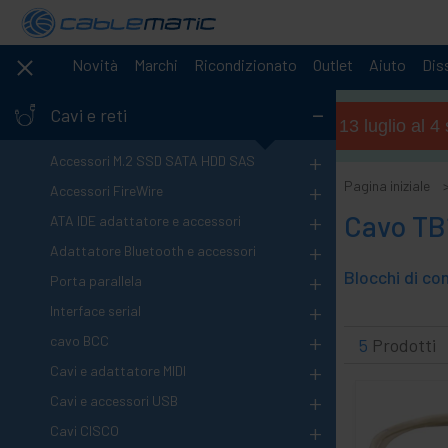
Novità
Marchi
Ricondizionato
Outlet
Aiuto
Diss
-
Cavi e reti
Orario estivo (dal 13 luglio al 
+
Accessori M.2 SSD SATA HDD SAS
+
Pagina iniziale
Accessori FireWire
+
Cavo TB
ATA IDE adattatore e accessori
+
Adattatore Bluetooth e accessori
+
Porta parallela
+
Interface serial
+
cavo BCC
5
Prodotti
+
Cavi e adattatore MIDI
+
Cavi e accessori USB
+
Cavi CISCO