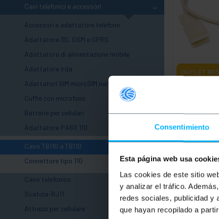
-
Cavi telefonici e accessori
Accessori e adattatore telefono
Adattatore 3G, GSM e GPRS
Adattatore di alimentazione mobile
Adattatore Irda
OUTLET
60
Adattatori SIM microSIM nanoSIM
BEMATIK
TB1
0,5 m (3 paia
+
Cuffie con microfono
+
Batterie per cellulari
-
PVP
Consentimiento
Adattatore PABX 110
1,46
€
0,58
€
Cavo TB110 a TB110
0,58
€
IVA inc.
Esta página web usa cookie
Connettore tipo 110
Consegna im
Las cookies de este sitio we
+
Qu
Cavo telefonico
y analizar el tráfico. Ademá
Scatola-RJ11
redes sociales, publicidad y
Attrezzi per cellulare
que hayan recopilado a parti