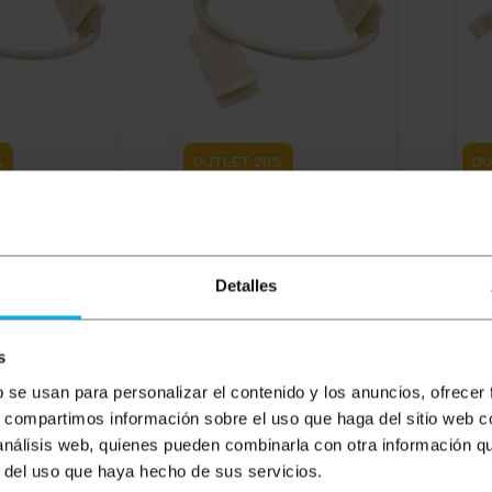
%
OUTLET
20%
OU
10-TB110 Cavo
BEMATIK
TB110-TB110 Cavo
BEM
)
1,5 m (3 paia)
0,5
PVD
PVP
PVD
PV
Detalles
1,23
€
0,83
€
0,79
€
1,2
0,49
€
0,66
€
0,63
€
0,
0,66
€
IVA inc.
0,56
s
mediata
Consegna immediata
C
REF:
TB041
REF:
TB043
b se usan para personalizar el contenido y los anuncios, ofrecer
antità
Quantità
s, compartimos información sobre el uso que haga del sitio web 
 análisis web, quienes pueden combinarla con otra información q
r del uso que haya hecho de sus servicios.