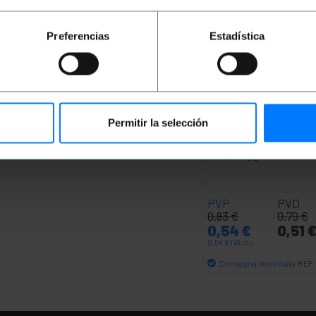
Preferencias
Estadística
Permitir la selección
OUTLET
35%
BEMATIK
Cavo TB110-T
0,5 (4 coppie)
PVP
PVD
0,83
€
0,79
€
0,54
€
0,51
0,54
€
IVA inc.
Consegna immediata
REF
Quantità