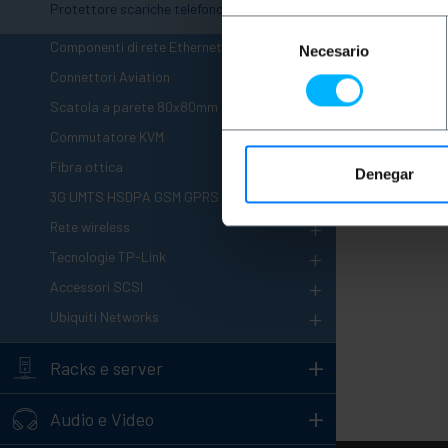
Protettore scariche telefono
Selección
+
Componenti di rete Ethernet
Necesario
de
+
consentimiento
Connettori Aviation
+
Scatola a parete 80x80mm
+
Commutatore KVM
+
Fibra ottica
Denegar
+
3G UMTS HSDPA GSM GPRS GPS
+
Rete wireless
+
Tecnologie TP-Link
+
Accessori SCSI
+
Ubiquiti Networks
+
Racks e server
+
Audio e Video