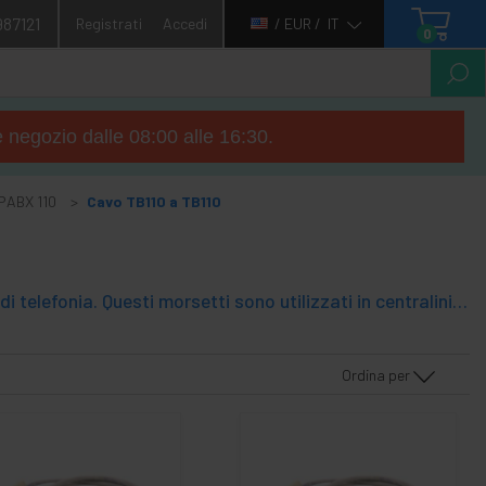
987121
Registrati
Accedi
/ EUR /
IT
0
e negozio dalle 08:00 alle 16:30.
PABX 110
Cavo TB110 a TB110
Blocchi di connessione digitare 110 PABX morsettiera per le applicazioni di telefonia. Questi morsetti sono utilizzati in centralini telefonici e pannelli di permutazione.
Ordina per