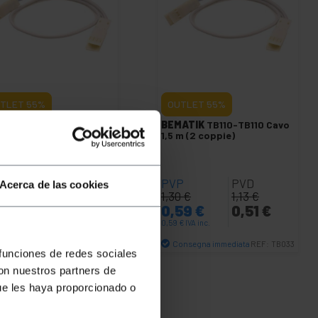
TLET
55%
OUTLET
55%
ATIK
TB110-TB110 Cavo
BEMATIK
TB110-TB110 Cavo
 m (2 coppie)
1,5 m (2 coppie)
P
PVD
PVP
PVD
Acerca de las cookies
4
€
1,06
€
1,30
€
1,13
€
56
€
0,48
€
0,59
€
0,51
€
€
IVA inc.
0,59
€
IVA inc.
onsegna immediata
Consegna immediata
REF:
TB031
REF:
TB033
 funciones de redes sociales
Quantità
Quantità
con nuestros partners de
ue les haya proporcionado o