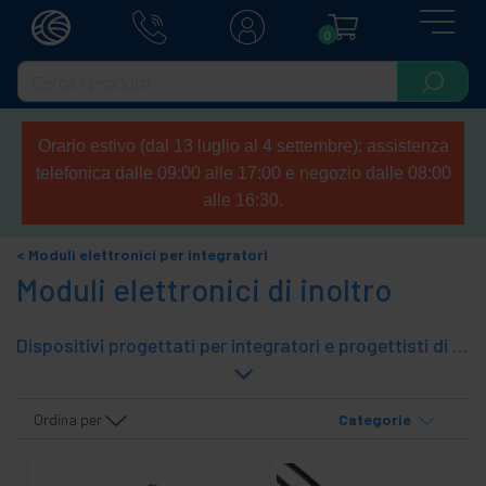
0
Orario estivo (dal 13 luglio al 4 settembre): assistenza
telefonica dalle 09:00 alle 17:00 e negozio dalle 08:00
alle 16:30.
Moduli elettronici per integratori
Moduli elettronici di inoltro
Dispositivi progettati per integratori e progettisti di circuiti elettronici. Componenti elettronici di alta qualità montati su circuiti stampati. Piatti, circuiti stampati, regolatori, alimentatori, ecc. Richiedono un professionista per il suo uso. Gamma di moduli relè elettronici.
Ordina per
Categorie