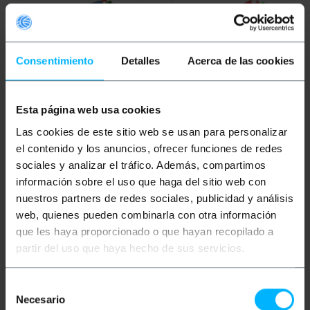
Consentimiento
Detalles
Acerca de las cookies
Esta página web usa cookies
BEMATIK
Circuito
BEMATIK
Circuito
stampato con 3 relè
stampato con 2 relè
Las cookies de este sitio web se usan para personalizar
multifunzione FRM03
multifunzione FRM02
el contenido y los anuncios, ofrecer funciones de redes
sociales y analizar el tráfico. Además, compartimos
PVP
PVD
PVP
PVD
información sobre el uso que haga del sitio web con
35,15
€
31,12
€
30,41
€
26,86
€
nuestros partners de redes sociales, publicidad y análisis
35,15
€
IVA inc.
30,41
€
IVA inc.
web, quienes pueden combinarla con otra información
que les haya proporcionado o que hayan recopilado a
REF:
REF:
Consegna immediata
Consegna immediata
AJ083
AJ082
partir del uso que haya hecho de sus servicios.
Quantità
Quantità
Selección
Necesario
de