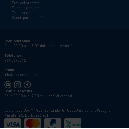
Stati del prodotto
Tempi di consegna
Tipi di sconti
Sconti per quantità
Orari telefonici:
Dalle 09:00 alle 18:00 dal lunedì al venerdì
Telefono:
+34 934987121
Email:
info@cablematic.com
Orari di apertura:
Dalle 08:00 alle 17:00 dal lunedì al venerdì
Cablematic Dos Mil SLU, Santander 61, 08020 Barcellona (Spagna)
Partita IVA:
ES-B62231261