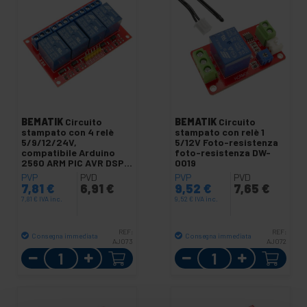
BEMATIK
Circuito
BEMATIK
Circuito
stampato con 4 relè
stampato con relè 1
5/9/12/24V,
5/12V Foto-resistenza
compatibile Arduino
foto-resistenza DW-
2560 ARM PIC AVR DSP
0019
STM32 A032
PVP
PVD
PVP
PVD
7,81
€
6,91
€
9,52
€
7,65
€
7,81
€
IVA inc.
9,52
€
IVA inc.
REF:
REF:
Consegna immediata
Consegna immediata
AJ073
AJ072
Quantità
Quantità