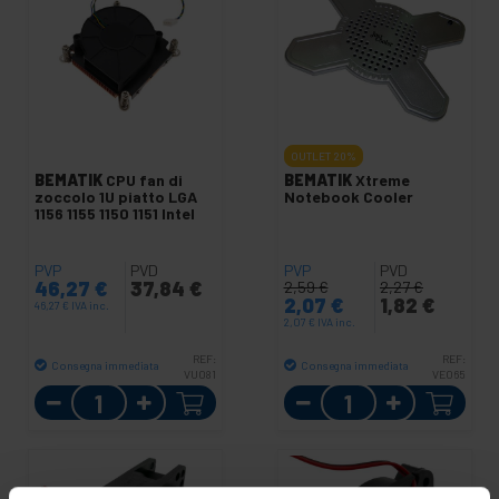
OUTLET
20%
BEMATIK
CPU fan di
BEMATIK
Xtreme
zoccolo 1U piatto LGA
Notebook Cooler
1156 1155 1150 1151 Intel
PVP
PVD
PVP
PVD
46,27
€
37,84
€
2,59
€
2,27
€
2,07
€
1,82
€
46,27
€
IVA inc.
2,07
€
IVA inc.
REF:
REF:
Consegna immediata
Consegna immediata
VU081
VE065
Quantità
Quantità