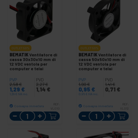
OUTLET
50%
OUTLET
50%
BEMATIK
Ventilatore di
BEMATIK
Ventilatore di
cassa 30x30x10 mm di
cassa 50x50x10 mm di
12 VDC ventola per
12 VDC ventola per
computer e telai
computer e telai
PVP
PVD
PVP
PVD
2,58
€
2,27
€
1,90
€
1,41
€
1,29
€
1,14
€
0,95
€
0,71
€
1,29
€
IVA inc.
0,95
€
IVA inc.
REF:
REF:
Consegna immediata
Consegna immediata
VL010
VL012
Quantità
Quantità