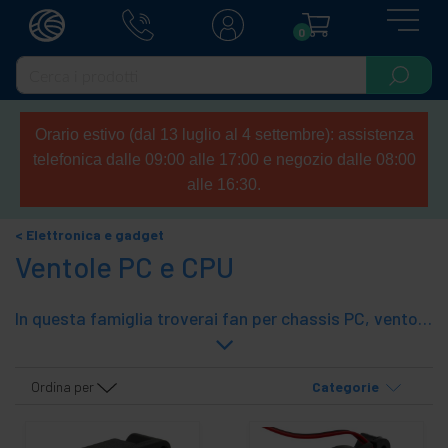
0
Orario estivo (dal 13 luglio al 4 settembre): assistenza
telefonica dalle 09:00 alle 17:00 e negozio dalle 08:00
alle 16:30.
Elettronica e gadget
Ventole PC e CPU
In questa famiglia troverai fan per chassis PC, ventola CPU, ventola 5,25 "e bay 3,5", ventola disco rigido, ventola di sistema, ventola slot di espansione, chip e ventola VGA, ventola per slot connettore, ventola per laptop, radiatore per RAM, ventola per console videogiochi, regolatore e allarme ventola, griglia per ventola, riduttore rumore causato dalventola, cavo per ventola, mescole termiche, ventole USB e vari accessori per ventola.
Ordina per
Categorie