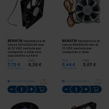
BEMATIK
Ventilatore di
BEMATIK
Ventilatore di
cassa 120x120x25 mm
cassa 60x60x15 mm di
di 12 VDC ventola per
12 VDC ventola per
computer e telai con
computer e telai
cuscinetto a sfere
PVP
PVD
PVP
PVD
7,72
€
6,20
€
3,49
€
3,07
€
7,72
€
IVA inc.
3,49
€
IVA inc.
REF:
REF:
Consegna immediata
Consegna immediata
VL048
VL064
Quantità
Quantità