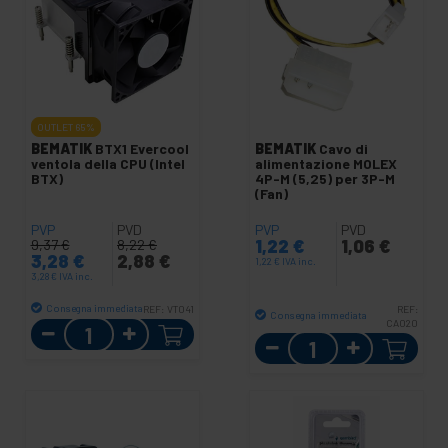
OUTLET
65%
BEMATIK
BTX1 Evercool
BEMATIK
Cavo di
ventola della CPU (Intel
alimentazione MOLEX
BTX)
4P-M (5,25) per 3P-M
(Fan)
PVP
PVD
PVP
PVD
1,22
€
1,06
€
9,37
€
8,22
€
3,28
€
2,88
€
1,22
€
IVA inc.
3,28
€
IVA inc.
Consegna immediata
REF:
VT041
REF:
Consegna immediata
Quantità
CA020
Quantità