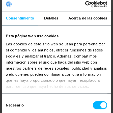
Consentimiento
Detalles
Acerca de las cookies
Esta página web usa cookies
BEMATIK
Ventilatore di
BEMATIK
Ventilatore di
cassa 80x80x25 mm di
cassa 50x50x10 mm di 5
Las cookies de este sitio web se usan para personalizar
5 VDC ventola per
VDC ventola per
el contenido y los anuncios, ofrecer funciones de redes
computer e telai con
computer e telai
cuscinetto a sfere
sociales y analizar el tráfico. Además, compartimos
PVP
PVD
PVP
PVD
información sobre el uso que haga del sitio web con
4,39
€
3,86
€
1,91
€
1,42
€
nuestros partners de redes sociales, publicidad y análisis
4,39
€
IVA inc.
1,91
€
IVA inc.
web, quienes pueden combinarla con otra información
que les haya proporcionado o que hayan recopilado a
REF:
REF:
Consegna immediata
Consegna immediata
VL036
VL002
partir del uso que haya hecho de sus servicios.
Quantità
Quantità
Selección
Necesario
de
consentimiento