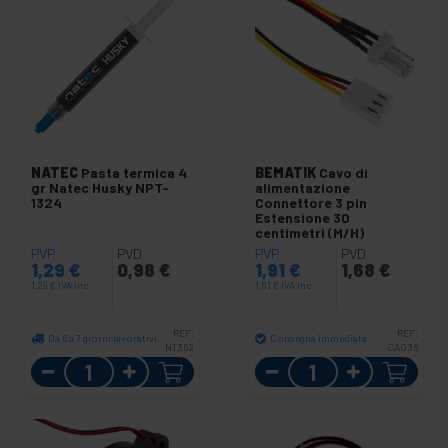
NATEC
Pasta termica 4
BEMATIK
Cavo di
gr Natec Husky NPT-
alimentazione
1324
Connettore 3 pin
Estensione 30
centimetri (M/H)
PVP
PVD
PVP
PVD
1,29
€
0,98
€
1,91
€
1,68
€
1,29
€
IVA inc.
1,91
€
IVA inc.
REF:
REF:
Da 6 a 7 giorni lavorativi
Consegna immediata
NT352
CA036
Quantità
Quantità