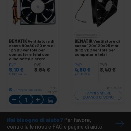
INDISPONIBILE
BEMATIK
Ventilatore di
BEMATIK
Ventilatore di
cassa 80x80x20 mm di
cassa 120x120x25 mm
12 VDC ventola per
di 12 VDC ventola per
computer e telai con
computer e telai
cuscinetto a sfere
PVP
PVD
PVP
PVD
5,10
€
3,64
€
4,60
€
3,40
€
5,10
€
IVA inc.
4,60
€
IVA inc.
REF:
REF:
VL018
Consegna immediata
VL067
FAMMI SAPERE
Quantità
QUANDO CI SONO
SCORTE
Hai bisogno di aiuto?
Per favore,
controlla le nostre FAQ e pagine di aiuto