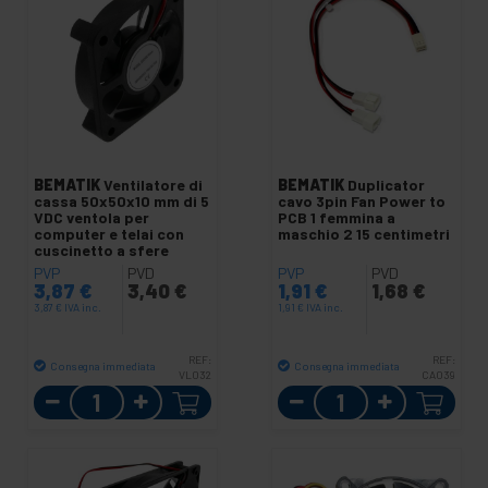
BEMATIK
Ventilatore di
BEMATIK
Duplicator
cassa 50x50x10 mm di 5
cavo 3pin Fan Power to
VDC ventola per
PCB 1 femmina a
computer e telai con
maschio 2 15 centimetri
cuscinetto a sfere
PVP
PVD
PVP
PVD
3,87
€
3,40
€
1,91
€
1,68
€
3,87
€
IVA inc.
1,91
€
IVA inc.
REF:
REF:
Consegna immediata
Consegna immediata
VL032
CA039
Quantità
Quantità