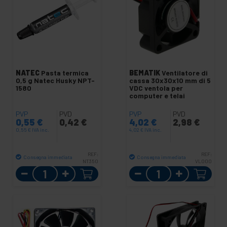
NATEC
Pasta termica
BEMATIK
Ventilatore di
0,5 g Natec Husky NPT-
cassa 30x30x10 mm di 5
1580
VDC ventola per
computer e telai
PVP
PVD
PVP
PVD
0,55
€
0,42
€
4,02
€
2,98
€
0,55
€
IVA inc.
4,02
€
IVA inc.
REF:
REF:
Consegna immediata
Consegna immediata
NT350
VL000
Quantità
Quantità