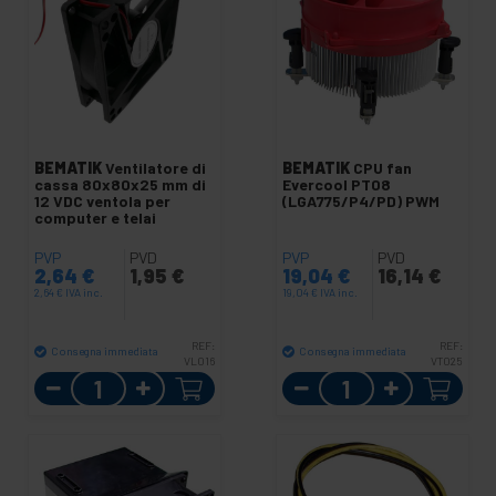
BEMATIK
Ventilatore di
BEMATIK
CPU fan
cassa 80x80x25 mm di
Evercool PT08
12 VDC ventola per
(LGA775/P4/PD) PWM
computer e telai
PVP
PVD
PVP
PVD
2,64
€
1,95
€
19,04
€
16,14
€
2,64
€
IVA inc.
19,04
€
IVA inc.
REF:
REF:
Consegna immediata
Consegna immediata
VL016
VT025
Quantità
Quantità