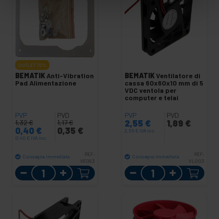
OUTLET
70%
BEMATIK
Anti-Vibration
BEMATIK
Ventilatore di
Pad Alimentazione
cassa 60x60x10 mm di 5
VDC ventola per
computer e telai
PVP
PVD
PVP
PVD
2,55
€
1,89
€
1,32
€
1,17
€
0,40
€
0,35
€
2,55
€
IVA inc.
0,40
€
IVA inc.
REF:
REF:
Consegna immediata
Consegna immediata
VE093
VL003
Quantità
Quantità