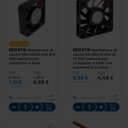
OUTLET
50%
BEMATIK
Ventilatore di
BEMATIK
Ventilatore di
cassa 40x40x10 mm di 5
cassa 60x60x10 mm di
VDC ventola per
12 VDC ventola per
computer e telai
computer e telai con
cuscinetto a sfere
PVP
PVD
PVP
PVD
5,59
€
4,48
€
2,38
€
1,76
€
1,19
€
0,88
€
5,59
€
IVA inc.
1,19
€
IVA inc.
REF:
REF:
Consegna immediata
Consegna immediata
VL001
VL043
Quantità
Quantità