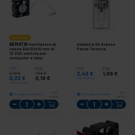
OUTLET
90%
BEMATIK
Ventilatore di
Gembird 3G Grasso
cassa 30x30x10 mm di
Pasta Termica
12 VDC ventola per
computer e telai
PVP
PVD
PVP
PVD
2,42
€
1,89
€
2,19
€
1,94
€
0,22
€
0,19
€
2,42
€
IVA inc.
0,22
€
IVA inc.
REF:
REF:
Consegna immediata
Consegna immediata
VL060
GB750
Quantità
Quantità