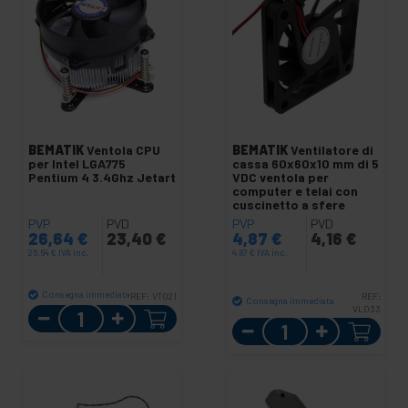
BEMATIK
Ventola CPU
BEMATIK
Ventilatore di
per Intel LGA775
cassa 60x60x10 mm di 5
Pentium 4 3.4Ghz Jetart
VDC ventola per
computer e telai con
cuscinetto a sfere
PVP
PVD
PVP
PVD
26,64
€
23,40
€
4,87
€
4,16
€
26,64
€
IVA inc.
4,87
€
IVA inc.
Consegna immediata
REF:
VT021
REF:
Consegna immediata
Quantità
VL033
Quantità