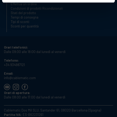
Effettua un ordine
Condizioni di prodotti Ricondizionati
Stati del prodotto
Tempi di consegna
Tipi di sconti
Sconti per quantità
Orari telefonici:
Dalle 09:00 alle 18:00 dal lunedì al venerdì
Telefono:
+34 934987121
Email:
info@cablematic.com
Orari di apertura:
Dalle 08:00 alle 17:00 dal lunedì al venerdì
Cablematic Dos Mil SLU, Santander 61, 08020 Barcellona (Spagna)
Partita IVA:
ES-B62231261