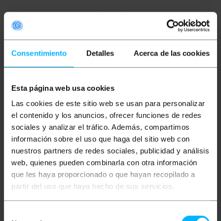
Consentimiento
Detalles
Acerca de las cookies
Esta página web usa cookies
OUTLET
25%
OUTLET
30%
Las cookies de este sitio web se usan para personalizar
BEMATIK
Cavo in fibra
BEMATIK
Cavo in fibra
ottica ST/PC a ST/APC
ottica ST/PC a ST/APC
el contenido y los anuncios, ofrecer funciones de redes
simplex monomodale
simplex monomodale
9/125 del 3 m OS2
9/125 del 5 m OS2
sociales y analizar el tráfico. Además, compartimos
información sobre el uso que haga del sitio web con
PVP
PVD
PVP
PVD
nuestros partners de redes sociales, publicidad y análisis
0,91
€
0,81
€
1,05
€
0,92
€
0,68
€
0,61
€
0,74
€
0,64
€
web, quienes pueden combinarla con otra información
0,68
€
IVA inc.
0,74
€
IVA inc.
que les haya proporcionado o que hayan recopilado a
REF:
REF:
partir del uso que haya hecho de sus servicios.
Consegna immediata
Consegna immediata
FL044
FL045
Quantità
Quantità
Selección