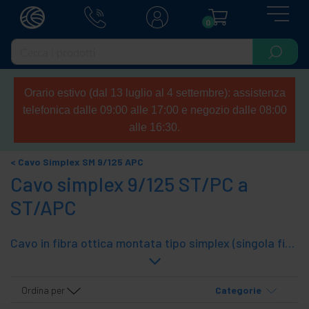
0
Orario estivo (dal 13 luglio al 4 settembre): assistenza
telefonica dalle 09:00 alle 17:00 e negozio dalle 08:00
alle 16:30.
Cavo Simplex SM 9/125 APC
Cavo simplex 9/125 ST/PC a
ST/APC
Cavo in fibra ottica montata tipo simplex (singola fibra), SM (modalità singola) e la sezione centrale della fibra ottica 9/125. Tubo è fornito di un connettore fine ST/PC e l'altra estremità dotate di connettore ST/APC.
Ordina per
Categorie