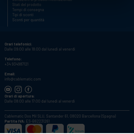
Stati del prodotto
Tempi di consegna
Tipi di sconti
Sconti per quantità
Orari telefonici:
Dalle 09:00 alle 18:00 dal lunedì al venerdì
Telefono:
+34 934987121
Email:
info@cablematic.com
Orari di apertura:
Dalle 08:00 alle 17:00 dal lunedì al venerdì
Cablematic Dos Mil SLU, Santander 61, 08020 Barcellona (Spagna)
Partita IVA:
ES-B62231261