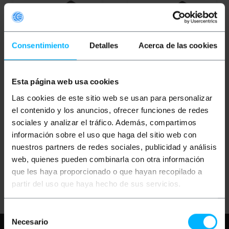
Consentimiento
Detalles
Acerca de las cookies
OUTLET
35%
OUTLET
35%
Esta página web usa cookies
BEMATIK
Batteria 4.2V
BEMATIK
Sony batteria
Las cookies de este sitio web se usan para personalizar
600mA Sony DB-BD1
4.2V 600mA FR1 FT1
el contenido y los anuncios, ofrecer funciones de redes
sociales y analizar el tráfico. Además, compartimos
PVP
PVD
PVP
PVD
información sobre el uso que haga del sitio web con
1,17
€
1,02
€
1,29
€
1,13
€
nuestros partners de redes sociales, publicidad y análisis
0,76
€
0,66
€
0,84
€
0,73
€
0,76
€
IVA inc.
0,84
€
IVA inc.
web, quienes pueden combinarla con otra información
que les haya proporcionado o que hayan recopilado a
REF:
REF:
Consegna immediata
Consegna immediata
BH017
BH010
partir del uso que haya hecho de sus servicios.
Quantità
Quantità
Selección
Necesario
de
Hai bisogno di aiuto?
Per favore,