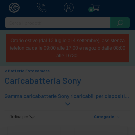
0
Orario estivo (dal 13 luglio al 4 settembre): assistenza
telefonica dalle 09:00 alle 17:00 e negozio dalle 08:00
alle 16:30.
Batterie Fotocamera
Caricabatteria Sony
Gamma caricabatterie Sony ricaricabili per dispositivi quali telefoni cellulari, lettori MP3, macchine fotografiche, telecamere, macchine fotografiche reflex digitali DVR, ecc.
Ordina per
Categorie