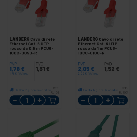
LANBERG
Cavo di rete
LANBERG
Cavo di rete
Ethernet Cat. 6 UTP
Ethernet Cat. 6 UTP
rosso da 0,5 m PCU6-
rosso da 1 m PCU6-
10CC-0050-R
10CC-0100-R
PVP
PVD
PVP
PVD
1,78
€
1,31
€
2,05
€
1,52
€
1,78
€
IVA inc.
2,05
€
IVA inc.
REF:
REF:
Da 12 a 13 giorni lavorativi
Da 11 a 12 giorni lavorativi
RJ102
RJ103
Quantità
Quantità