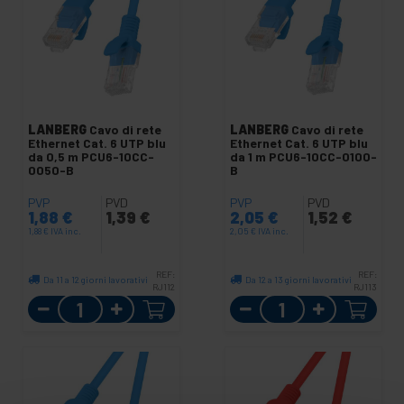
LANBERG
Cavo di rete
LANBERG
Cavo di rete
Ethernet Cat. 6 UTP blu
Ethernet Cat. 6 UTP blu
da 0,5 m PCU6-10CC-
da 1 m PCU6-10CC-0100-
0050-B
B
PVP
PVD
PVP
PVD
1,88
€
1,39
€
2,05
€
1,52
€
1,88
€
IVA inc.
2,05
€
IVA inc.
REF:
REF:
Da 11 a 12 giorni lavorativi
Da 12 a 13 giorni lavorativi
RJ112
RJ113
Quantità
Quantità