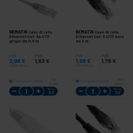
BEMATIK
Cavo di rete
BEMATIK
Cavo di rete
Ethernet Cat. 6a UTP
Ethernet Cat. 6 UTP nero
grigio da 0,5 m
da 3 m
PVP
PVD
PVP
PVD
2,06
€
1,63
€
1,99
€
1,75
€
2,06
€
IVA inc.
1,99
€
IVA inc.
REF:
REF:
Consegna immediata
Consegna immediata
RJ062
RJ045
Quantità
Quantità