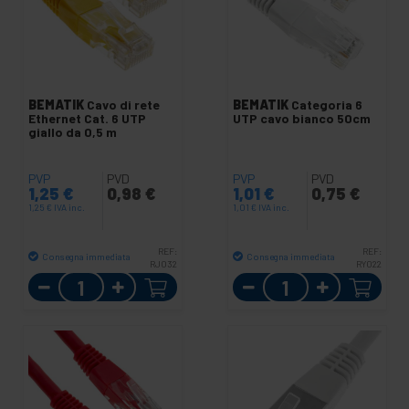
BEMATIK
Cavo di rete
BEMATIK
Categoria 6
Ethernet Cat. 6 UTP
UTP cavo bianco 50cm
giallo da 0,5 m
PVP
PVD
PVP
PVD
1,25
€
0,98
€
1,01
€
0,75
€
1,25
€
IVA inc.
1,01
€
IVA inc.
REF:
REF:
Consegna immediata
Consegna immediata
RJ032
RY022
Quantità
Quantità