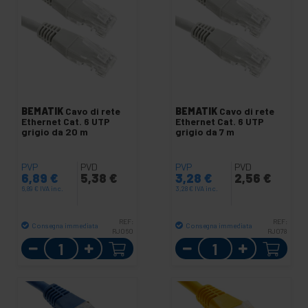
BEMATIK
Cavo di rete
BEMATIK
Cavo di rete
Ethernet Cat. 6 UTP
Ethernet Cat. 6 UTP
grigio da 20 m
grigio da 7 m
PVP
PVD
PVP
PVD
6,89
€
5,38
€
3,28
€
2,56
€
6,89
€
IVA inc.
3,28
€
IVA inc.
REF:
REF:
Consegna immediata
Consegna immediata
RJ060
RJ078
Quantità
Quantità