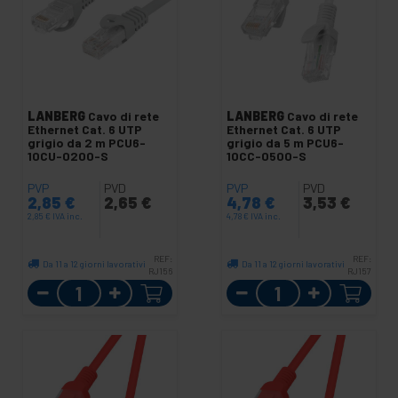
LANBERG
Cavo di rete
LANBERG
Cavo di rete
Ethernet Cat. 6 UTP
Ethernet Cat. 6 UTP
grigio da 2 m PCU6-
grigio da 5 m PCU6-
10CU-0200-S
10CC-0500-S
PVP
PVD
PVP
PVD
2,85
€
2,65
€
4,78
€
3,53
€
2,85
€
IVA inc.
4,78
€
IVA inc.
REF:
REF:
Da 11 a 12 giorni lavorativi
Da 11 a 12 giorni lavorativi
RJ156
RJ157
Quantità
Quantità