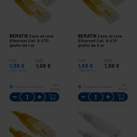
BEMATIK
Cavo di rete
BEMATIK
Cavo di rete
Ethernet Cat. 6 UTP
Ethernet Cat. 6 UTP
giallo da 1 m
giallo da 2 m
PVP
PVD
PVP
PVD
1,38
€
1,08
€
1,68
€
1,36
€
1,38
€
IVA inc.
1,68
€
IVA inc.
REF:
REF:
Consegna immediata
Consegna immediata
RJ033
RJ034
Quantità
Quantità