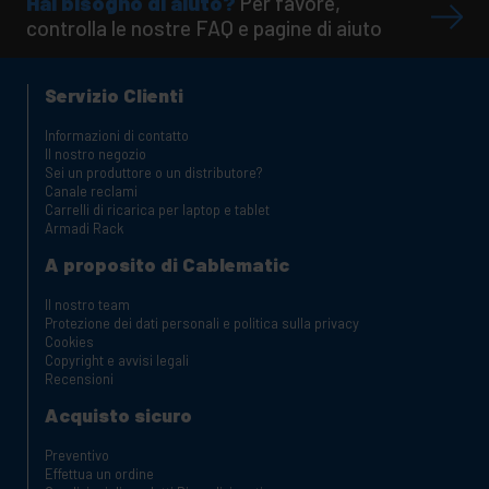
Hai bisogno di aiuto?
Per favore,
controlla le nostre FAQ e pagine di aiuto
Servizio Clienti
Informazioni di contatto
Il nostro negozio
Sei un produttore o un distributore?
Canale reclami
Carrelli di ricarica per laptop e tablet
Armadi Rack
A proposito di Cablematic
Il nostro team
Protezione dei dati personali e politica sulla privacy
Cookies
Copyright e avvisi legali
Recensioni
Acquisto sicuro
Preventivo
Effettua un ordine