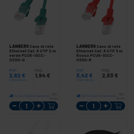
LANBERG
Cavo di rete
LANBERG
Cavo di rete
Ethernet Cat. 6 UTP 2 m
Ethernet Cat. 6 UTP 3 m
verde PCU6-10CC-
Rosso PCU6-10CC-
0200-G
0300-R
PVP
PVD
PVP
PVD
2,62
€
1,94
€
3,42
€
2,53
€
2,62
€
IVA inc.
3,42
€
IVA inc.
REF:
REF:
Da 12 a 13 giorni lavorativi
Da 11 a 12 giorni lavorativi
RJ124
RJ105
Quantità
Quantità