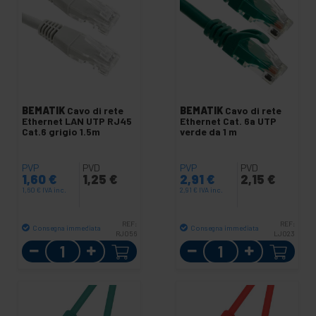
BEMATIK
Cavo di rete
BEMATIK
Cavo di rete
Ethernet LAN UTP RJ45
Ethernet Cat. 6a UTP
Cat.6 grigio 1.5m
verde da 1 m
PVP
PVD
PVP
PVD
1,60
€
1,25
€
2,91
€
2,15
€
1,60
€
IVA inc.
2,91
€
IVA inc.
REF:
REF:
Consegna immediata
Consegna immediata
RJ056
LJ023
Quantità
Quantità