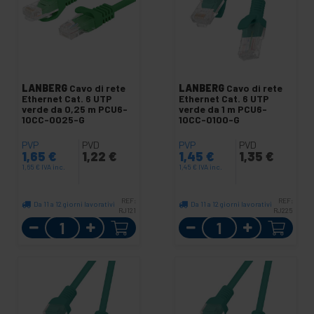
LANBERG
Cavo di rete
LANBERG
Cavo di rete
Ethernet Cat. 6 UTP
Ethernet Cat. 6 UTP
verde da 0,25 m PCU6-
verde da 1 m PCU6-
10CC-0025-G
10CC-0100-G
PVP
PVD
PVP
PVD
1,65
€
1,22
€
1,45
€
1,35
€
1,65
€
IVA inc.
1,45
€
IVA inc.
REF:
REF:
Da 11 a 12 giorni lavorativi
Da 11 a 12 giorni lavorativi
RJ121
RJ225
Quantità
Quantità