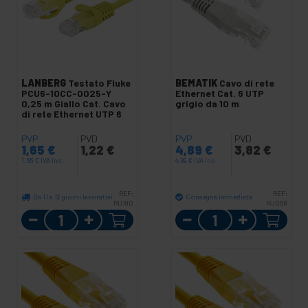
LANBERG
Testato Fluke
BEMATIK
Cavo di rete
PCU6-10CC-0025-Y
Ethernet Cat. 6 UTP
0,25 m Giallo Cat. Cavo
grigio da 10 m
di rete Ethernet UTP 6
PVP
PVD
PVP
PVD
1,65
€
1,22
€
4,89
€
3,82
€
1,65
€
IVA inc.
4,89
€
IVA inc.
REF:
REF:
Da 11 a 12 giorni lavorativi
Consegna immediata
RU180
RJ058
Quantità
Quantità