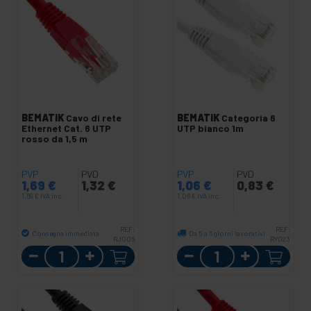
BEMATIK
Cavo di rete
BEMATIK
Categoria 6
Ethernet Cat. 6 UTP
UTP bianco 1m
rosso da 1,5 m
PVP
PVD
PVP
PVD
1,69
€
1,32
€
1,06
€
0,83
€
1,69
€
IVA inc.
1,06
€
IVA inc.
REF:
REF:
Consegna immediata
Da 5 a 6 giorni lavorativi
RJ006
RY023
Quantità
Quantità