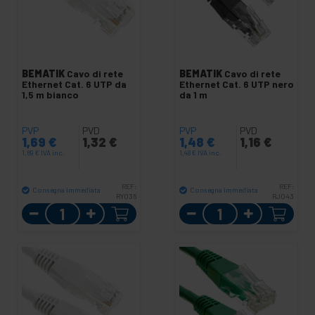
BEMATIK
Cavo di rete
BEMATIK
Cavo di rete
Ethernet Cat. 6 UTP da
Ethernet Cat. 6 UTP nero
1,5 m bianco
da 1 m
PVP
PVD
PVP
PVD
1,69
€
1,32
€
1,48
€
1,16
€
1,69
€
IVA inc.
1,48
€
IVA inc.
REF:
REF:
Consegna immediata
Consegna immediata
RY036
RJ043
Quantità
Quantità