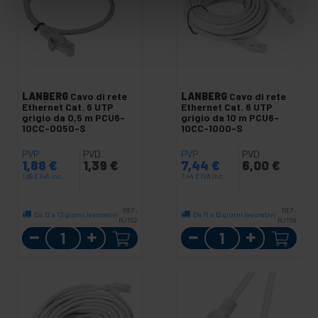
LANBERG
Cavo di rete
LANBERG
Cavo di rete
Ethernet Cat. 6 UTP
Ethernet Cat. 6 UTP
grigio da 0,5 m PCU6-
grigio da 10 m PCU6-
10CC-0050-S
10CC-1000-S
PVP
PVD
PVP
PVD
1,88
€
1,39
€
7,44
€
6,00
€
1,88
€
IVA inc.
7,44
€
IVA inc.
REF:
REF:
Da 12 a 13 giorni lavorativi
Da 11 a 12 giorni lavorativi
RJ152
RJ158
Quantità
Quantità