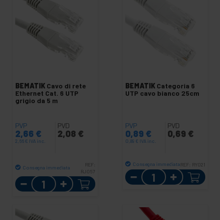
BEMATIK
Cavo di rete
BEMATIK
Categoria 6
Ethernet Cat. 6 UTP
UTP cavo bianco 25cm
grigio da 5 m
PVP
PVD
PVP
PVD
2,66
€
2,08
€
0,89
€
0,69
€
2,66
€
IVA inc.
0,89
€
IVA inc.
Consegna immediata
REF:
REF:
RY021
Consegna immediata
RJ057
Quantità
Quantità