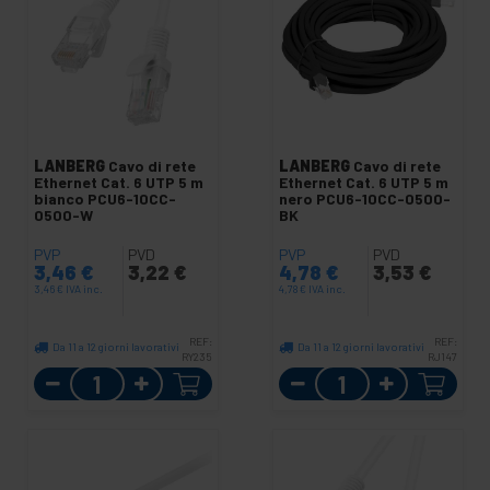
LANBERG
Cavo di rete
LANBERG
Cavo di rete
Ethernet Cat. 6 UTP 5 m
Ethernet Cat. 6 UTP 5 m
bianco PCU6-10CC-
nero PCU6-10CC-0500-
0500-W
BK
PVP
PVD
PVP
PVD
3,46
€
3,22
€
4,78
€
3,53
€
3,46
€
IVA inc.
4,78
€
IVA inc.
REF:
REF:
Da 11 a 12 giorni lavorativi
Da 11 a 12 giorni lavorativi
RY235
RJ147
Quantità
Quantità