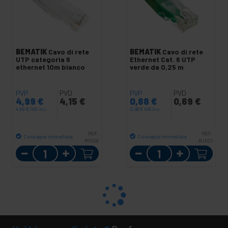
BEMATIK
Cavo di rete
BEMATIK
Cavo di rete
UTP categoria 6
Ethernet Cat. 6 UTP
ethernet 10m bianco
verde da 0,25 m
PVP
PVD
PVP
PVD
4,99
€
4,15
€
0,88
€
0,69
€
4,99
€
IVA inc.
0,88
€
IVA inc.
REF:
REF:
Consegna immediata
Consegna immediata
RY028
RJ021
Quantità
Quantità