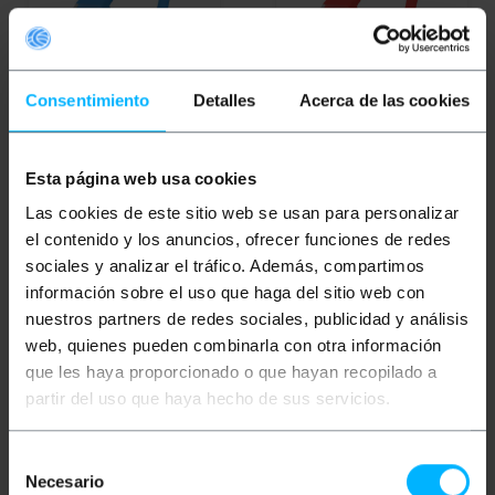
Consentimiento
Detalles
Acerca de las cookies
LANBERG
Cavo di rete
LANBERG
Cavo di rete
Ethernet Cat. 6 UTP blu
Ethernet Cat. 6 UTP da 2
Esta página web usa cookies
da 2 m PCU6-10CC-
m rosso PCU6-10CC-
0200-B
0200-R
Las cookies de este sitio web se usan para personalizar
el contenido y los anuncios, ofrecer funciones de redes
PVP
PVD
PVP
PVD
2,62
€
1,94
€
1,34
€
1,16
€
sociales y analizar el tráfico. Además, compartimos
2,62
€
IVA inc.
1,34
€
IVA inc.
información sobre el uso que haga del sitio web con
nuestros partners de redes sociales, publicidad y análisis
REF:
REF:
Da 12 a 13 giorni lavorativi
Da 11 a 12 giorni lavorativi
web, quienes pueden combinarla con otra información
RJ114
RJ104
Quantità
Quantità
que les haya proporcionado o que hayan recopilado a
partir del uso que haya hecho de sus servicios.
Selección
Necesario
de