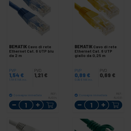
BEMATIK
Cavo di rete
BEMATIK
Cavo di rete
Ethernet Cat. 6 UTP blu
Ethernet Cat. 6 UTP
da 2 m
giallo da 0,25 m
PVP
PVD
PVP
PVD
1,54
€
1,21
€
0,89
€
0,69
€
1,54
€
IVA inc.
0,89
€
IVA inc.
REF:
REF:
Consegna immediata
Consegna immediata
RJ014
RJ031
Quantità
Quantità