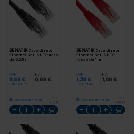
BEMATIK
Cavo di rete
BEMATIK
Cavo di rete
Ethernet Cat. 6 UTP nero
Ethernet Cat. 6 UTP
da 0,25 m
rosso da 1 m
PVP
PVD
PVP
PVD
0,89
€
0,69
€
1,38
€
1,08
€
0,89
€
IVA inc.
1,38
€
IVA inc.
REF:
REF:
Consegna immediata
Consegna immediata
RJ041
RJ003
Quantità
Quantità