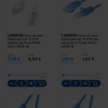
LANBERG
Cavo di rete
LANBERG
Cavo di rete
Ethernet Cat. 6 UTP
Ethernet Cat. 6 UTP blu
bianco da 15 m PCU6-
da 0,25 m PCU6-10CC-
10CC-1500-W
0025-B
PVP
PVD
PVP
PVD
7,20
€
6,92
€
1,65
€
1,22
€
7,20
€
IVA inc.
1,65
€
IVA inc.
REF:
REF:
Da 11 a 12 giorni lavorativi
Da 11 a 12 giorni lavorativi
RY227
RJ111
Quantità
Quantità