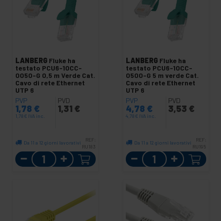
LANBERG
Fluke ha
LANBERG
Fluke ha
testato PCU6-10CC-
testato PCU6-10CC-
0050-G 0,5 m Verde Cat.
0500-G 5 m verde Cat.
Cavo di rete Ethernet
Cavo di rete Ethernet
UTP 6
UTP 6
PVP
PVD
PVP
PVD
1,78
€
1,31
€
4,78
€
3,53
€
1,78
€
IVA inc.
4,78
€
IVA inc.
REF:
REF:
Da 11 a 12 giorni lavorativi
Da 11 a 12 giorni lavorativi
RU183
RU195
Quantità
Quantità