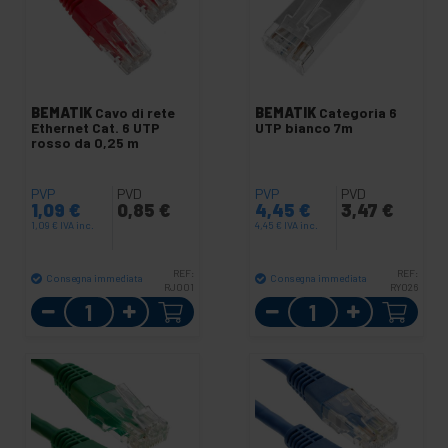
BEMATIK
Cavo di rete
BEMATIK
Categoria 6
Ethernet Cat. 6 UTP
UTP bianco 7m
rosso da 0,25 m
PVP
PVD
PVP
PVD
1,09
€
0,85
€
4,45
€
3,47
€
1,09
€
IVA inc.
4,45
€
IVA inc.
REF:
REF:
Consegna immediata
Consegna immediata
RJ001
RY026
Quantità
Quantità