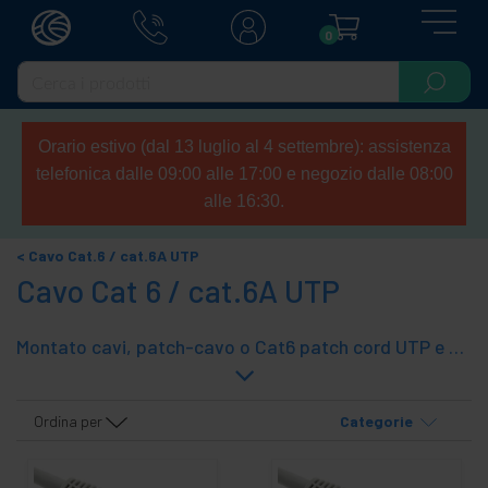
0
Orario estivo (dal 13 luglio al 4 settembre): assistenza
telefonica dalle 09:00 alle 17:00 e negozio dalle 08:00
alle 16:30.
Cavo Cat.6 / cat.6A UTP
Cavo Cat 6 / cat.6A UTP
Montato cavi, patch-cavo o Cat6 patch cord UTP e montato in lunghezze standard (da 25 cm. A 20 m.). Con gomma su entrambe le estremità. Una soluzione rapida ed efficace.
Ordina per
Categorie