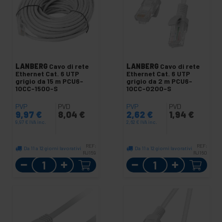
LANBERG
Cavo di rete
LANBERG
Cavo di rete
Ethernet Cat. 6 UTP
Ethernet Cat. 6 UTP
grigio da 15 m PCU6-
grigio da 2 m PCU6-
10CC-1500-S
10CC-0200-S
PVP
PVD
PVP
PVD
9,97
€
8,04
€
2,62
€
1,94
€
9,97
€
IVA inc.
2,62
€
IVA inc.
REF:
REF:
Da 11 a 12 giorni lavorativi
Da 11 a 12 giorni lavorativi
RJ159
RJ160
Quantità
Quantità