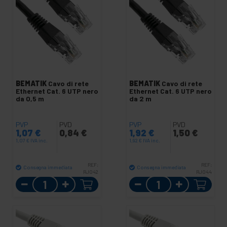
BEMATIK
Cavo di rete
BEMATIK
Cavo di rete
Ethernet Cat. 6 UTP nero
Ethernet Cat. 6 UTP nero
da 0,5 m
da 2 m
PVP
PVD
PVP
PVD
1,07
€
0,84
€
1,92
€
1,50
€
1,07
€
IVA inc.
1,92
€
IVA inc.
REF:
REF:
Consegna immediata
Consegna immediata
RJ042
RJ044
Quantità
Quantità