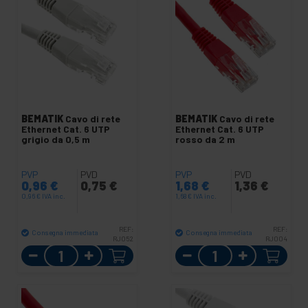
BEMATIK
Cavo di rete
BEMATIK
Cavo di rete
Ethernet Cat. 6 UTP
Ethernet Cat. 6 UTP
grigio da 0,5 m
rosso da 2 m
PVP
PVD
PVP
PVD
0,96
€
0,75
€
1,68
€
1,36
€
0,96
€
IVA inc.
1,68
€
IVA inc.
REF:
REF:
Consegna immediata
Consegna immediata
RJ052
RJ004
Quantità
Quantità