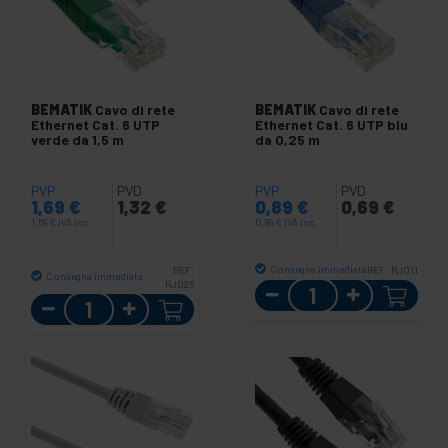
BEMATIK
Cavo di rete
BEMATIK
Cavo di rete
Ethernet Cat. 6 UTP
Ethernet Cat. 6 UTP blu
verde da 1,5 m
da 0,25 m
PVP
PVD
PVP
PVD
1,69
€
1,32
€
0,89
€
0,69
€
1,69
€
IVA inc.
0,89
€
IVA inc.
Consegna immediata
REF:
REF:
RJ011
Consegna immediata
RJ026
Quantità
Quantità