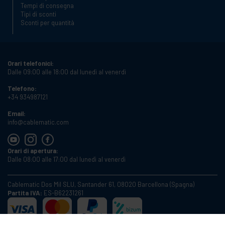
Tempi di consegna
Tipi di sconti
Sconti per quantità
Orari telefonici:
Dalle 09:00 alle 18:00 dal lunedì al venerdì
Telefono:
+34 934987121
Email:
info@cablematic.com
Orari di apertura:
Dalle 08:00 alle 17:00 dal lunedì al venerdì
Cablematic Dos Mil SLU, Santander 61, 08020 Barcellona (Spagna)
Partita IVA:
ES-B62231261