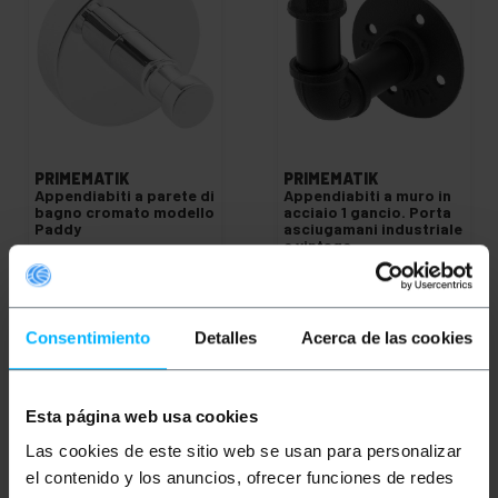
PRIMEMATIK
PRIMEMATIK
Appendiabiti a parete di
Appendiabiti a muro in
bagno cromato modello
acciaio 1 gancio. Porta
Paddy
asciugamani industriale
e vintage
PVP
PVD
PVP
PVD
2,78
€
2,34
€
3,88
€
3,03
€
2,78
€
IVA inc.
3,88
€
IVA inc.
Consentimiento
Detalles
Acerca de las cookies
Consegna immediata
REF:
REF:
IP075
Consegna immediata
KS313
Quantità
Quantità
Esta página web usa cookies
Las cookies de este sitio web se usan para personalizar
el contenido y los anuncios, ofrecer funciones de redes