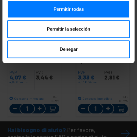
Permitir todas
Permitir la selección
PRIMEMATIK
Appendino
PRIMEMATIK
Denegar
doppio cromato per
Appendiabiti a parete di
bagno modello Spool
bagno cromato modello
Spool
PVP
PVD
PVP
PVD
4,07
€
3,44
€
3,33
€
2,81
€
4,07
€
IVA inc.
3,33
€
IVA inc.
REF:
REF:
Consegna immediata
Consegna immediata
KS326
KS325
Quantità
Quantità
Hai bisogno di aiuto?
Per favore,
controlla le nostre FAQ e pagine di aiuto