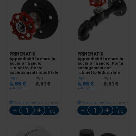
PRIMEMATIK
PRIMEMATIK
Appendiabiti a muro in
Appendiabiti a muro in
acciaio 1 gancio
acciaio 1 gancio. Porta
rubinetto. Porta
asciugamani con
asciugamani industriale
rubinetto industriale
PVP
PVD
PVP
PVD
4,99
€
3,91
€
4,99
€
3,91
€
4,99
€
IVA inc.
4,99
€
IVA inc.
Consegna immediata
Consegna immediata
REF:
IP076
REF:
IP077
Quantità
Quantità