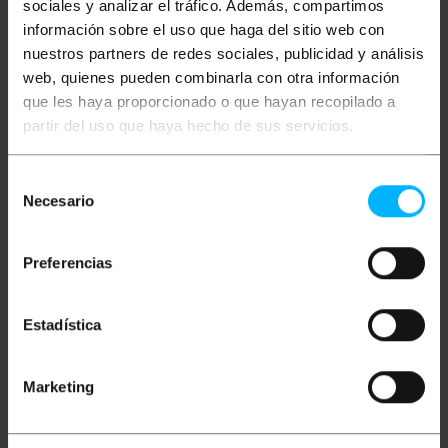
sociales y analizar el tráfico. Además, compartimos
información sobre el uso que haga del sitio web con
nuestros partners de redes sociales, publicidad y análisis
web, quienes pueden combinarla con otra información
que les haya proporcionado o que hayan recopilado a
partir del uso que haya hecho de sus servicios.
PRIMEMATIK
PRIMEMATIK
Appendiabiti a muro in
Appendiabiti a parete di
Selección
acciaio inossidabile.
bagno cromato modello
Necesario
Porta asciugamani da
Renne
de
parete con 2 ganci
consentimiento
PVP
PVD
PVP
PVD
4,32
€
3,37
€
3,49
€
2,95
€
Preferencias
4,32
€
IVA inc.
3,49
€
IVA inc.
Consegna immediata
REF:
IP082
REF:
Estadística
Consegna immediata
Quantità
KS301
Quantità
Marketing