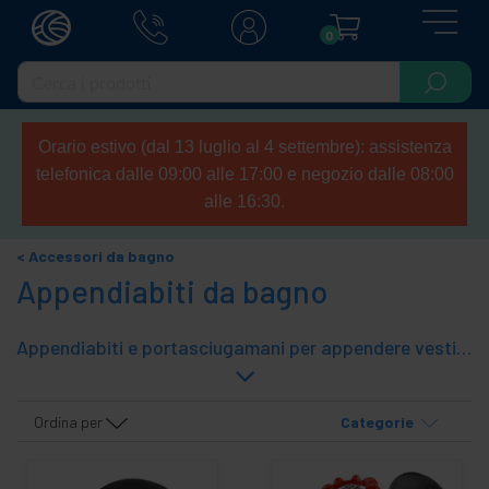
0
Orario estivo (dal 13 luglio al 4 settembre): assistenza
telefonica dalle 09:00 alle 17:00 e negozio dalle 08:00
alle 16:30.
Accessori da bagno
Appendiabiti da bagno
Appendiabiti e portasciugamani per appendere vestiti, borse, cappotti, asciugamani, accappatoio e altri accessori da bagno. Appendiabiti da parete o da terra. Accessori per tenere il computer di casa.
Ordina per
Categorie