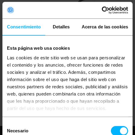
Consentimiento
Detalles
Acerca de las cookies
OUTLET
20%
Esta página web usa cookies
BEMATIK
Il cavo video
Las cookies de este sitio web se usan para personalizar
RGB dom 1.2m (1xHD15-
M/1x13W3-H)
el contenido y los anuncios, ofrecer funciones de redes
sociales y analizar el tráfico. Además, compartimos
PVP
PVD
información sobre el uso que haga del sitio web con
9,37
€
8,22
€
nuestros partners de redes sociales, publicidad y análisis
7,50
€
6,58
€
7,50
€
IVA inc.
web, quienes pueden combinarla con otra información
que les haya proporcionado o que hayan recopilado a
REF:
Consegna immediata
VG037
partir del uso que haya hecho de sus servicios.
Quantità
Selección
Necesario
de
Hai bisogno di aiuto?
Per favore,