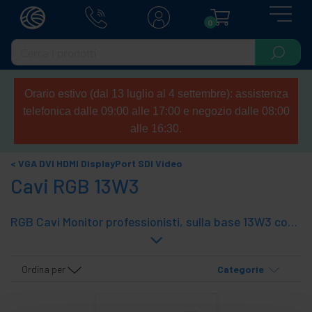
0
Orario estivo (dal 13 luglio al 4 settembre): assistenza
telefonica dalle 09:00 alle 17:00 e negozio dalle 08:00
alle 16:30.
VGA DVI HDMI DisplayPort SDI Video
Cavi RGB 13W3
RGB Cavi Monitor professionisti, sulla base 13W3 connettori e cavi di alta qualità.
Ordina per
Categorie