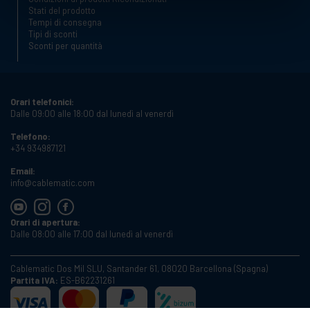
Stati del prodotto
Tempi di consegna
Tipi di sconti
Sconti per quantità
Orari telefonici:
Dalle 09:00 alle 18:00 dal lunedì al venerdì
Telefono:
+34 934987121
Email:
info@cablematic.com
Orari di apertura:
Dalle 08:00 alle 17:00 dal lunedì al venerdì
Cablematic Dos Mil SLU, Santander 61, 08020 Barcellona (Spagna)
Partita IVA:
ES-B62231261