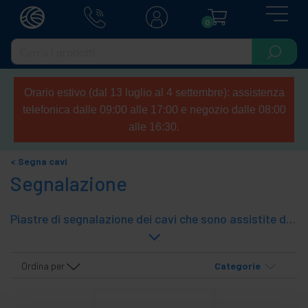
0
Orario estivo (dal 13 luglio al 4 settembre): assistenza
telefonica dalle 09:00 alle 17:00 e negozio dalle 08:00
alle 16:30.
Segna cavi
Segnalazione
Piastre di segnalazione dei cavi che sono assistite da flange. Questi cavi possono identificare ciascuno dei cavi in ??un impianto. È possibile scrivere codice direttamente con una penna o applicare un'etichetta con il codice.
Ordina per
Categorie