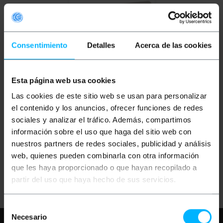
Consentimiento
Detalles
Acerca de las cookies
Esta página web usa cookies
BEMATIK
Piastra di
marcatura 26x16mm per
Las cookies de este sitio web se usan para personalizar
fascette fino a 4mm 100
el contenido y los anuncios, ofrecer funciones de redes
unità
sociales y analizar el tráfico. Además, compartimos
PVP
PVD
información sobre el uso que haga del sitio web con
2,27
€
1,78
€
nuestros partners de redes sociales, publicidad y análisis
2,27
€
IVA inc.
web, quienes pueden combinarla con otra información
que les haya proporcionado o que hayan recopilado a
REF:
Consegna immediata
BR001
partir del uso que haya hecho de sus servicios.
Quantità
Selección
Necesario
de
Hai bisogno di aiuto?
Per favore,