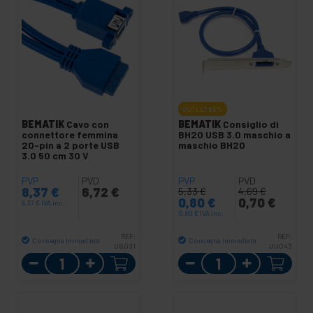
OUTLET
85%
BEMATIK
Cavo con
BEMATIK
Consiglio di
connettore femmina
BH20 USB 3.0 maschio a
20-pin a 2 porte USB
maschio BH20
3.0 50 cm 30 V
PVP
PVD
PVP
PVD
8,37
€
6,72
€
5,33
€
4,69
€
0,80
€
0,70
€
8,37
€
IVA inc.
0,80
€
IVA inc.
REF:
REF:
Consegna immediata
Consegna immediata
UB031
UU043
Quantità
Quantità