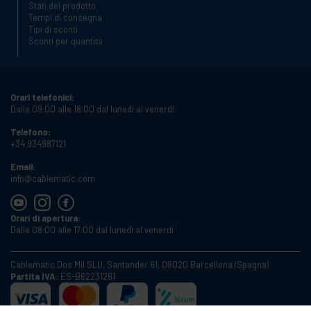
Stati del prodotto
Tempi di consegna
Tipi di sconti
Sconti per quantità
Orari telefonici:
Dalle 09:00 alle 18:00 dal lunedì al venerdì
Telefono:
+34 934987121
Email:
info@cablematic.com
Orari di apertura:
Dalle 08:00 alle 17:00 dal lunedì al venerdì
Cablematic Dos Mil SLU, Santander 61, 08020 Barcellona (Spagna)
Partita IVA:
ES-B62231261