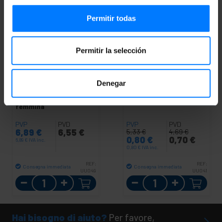
Permitir todas
Permitir la selección
OUTLET
85%
Denegar
BEMATIK
Scheda madre
BEMATIK
HS20 scheda
USB 3.0 HS20 B
madre USB 3.0 femmina
femmina a femmina e
a maschio BH20
femmina
PVP
PVD
PVP
PVD
6,89
€
6,55
€
5,33
€
4,69
€
0,80
€
0,70
€
6,89
€
IVA inc.
0,80
€
IVA inc.
REF:
REF:
Consegna immediata
Consegna immediata
UU049
UU041
Quantità
Quantità
Hai bisogno di aiuto?
Per favore,