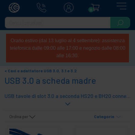
0
Orario estivo (dal 13 luglio al 4 settembre): assistenza
telefonica dalle 09:00 alle 17:00 e negozio dalle 08:00
alle 16:30.
Cavi e adattatore USB 3.0, 3.1 e 3.2
USB 3.0 a scheda madre
USB tavole di slot 3.0 a seconda HS20 e BH20 connettori. Questo tipo di connettori e cavi permettono la trasmissione di segnali 2 in un unico connettore USB 3,0. Sono tipici 20-pin trovato sulla scheda madre. I connettori hanno 2 file di 10-pin. HS20 è il connettore femmina e il connettore è BH20 maschio. Queste piastre di slot adattatori o supporti metallici sono forniti in profilo standard o profilo basso per instala sul retro senza prendere uno slot di espansione computer. Occupare un solo foro dello slot posteriore.
Ordina per
Categorie