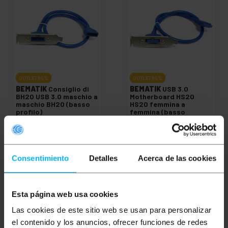
OUTLET
85%
OUTLET
85%
BEMATIK
Consiglio di
BEMATIK
USB 3.0
BH20 USB 3.0 maschio a
Motherboard HS20
maschio BH20 (basso
HS20 femmina a
profilo)
femmina (basso
profilo)
PVP
PVD
PVP
PVD
5,33
€
4,69
€
5,33
€
4,69
€
0,80
€
0,70
€
0,80
€
0,70
€
0,80
€
IVA inc.
0,80
€
IVA inc.
Consentimiento
Detalles
Acerca de las cookies
REF:
REF:
Consegna immediata
Consegna immediata
UU053
UU052
Quantità
Quantità
Esta página web usa cookies
Las cookies de este sitio web se usan para personalizar
el contenido y los anuncios, ofrecer funciones de redes