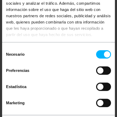
sociales y analizar el tráfico. Además, compartimos
información sobre el uso que haga del sitio web con
nuestros partners de redes sociales, publicidad y análisis
web, quienes pueden combinarla con otra información
que les haya proporcionado o que hayan recopilado a
partir del uso que haya hecho de sus servicios.
OUTLET
95%
OUTLET
85%
BEMATIK
USB 3.0
BEMATIK
HS20 scheda
Selección
Motherboard HS20
madre USB 3.0 femmina
HS20 femmina a
a maschio BH20 (basso
Necesario
de
femmina
profilo)
consentimiento
PVP
PVD
PVP
PVD
9,07
€
7,77
€
5,33
€
4,69
€
Preferencias
0,45
€
0,39
€
0,80
€
0,70
€
0,45
€
IVA inc.
0,80
€
IVA inc.
Estadística
REF:
REF:
Consegna immediata
Consegna immediata
UU042
UU051
Quantità
Quantità
Marketing