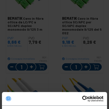
BEMATIK
Cavo in fibra
BEMATIK
Cavo in fibra
ottica da LC/PC a
ottica SC/APC per
SC/APC duplex
SC/APC duplex
monomodo 9/125 3 m
monomodale 9/125 del 5
OS2
PVP
PVD
PVP
PVD
8,66
€
7,79
€
9,18
€
8,26
€
8,66
€
IVA inc.
9,18
€
IVA inc.
REF:
REF:
Consegna immediata
Consegna immediata
FK004
FK035
Quantità
Quantità