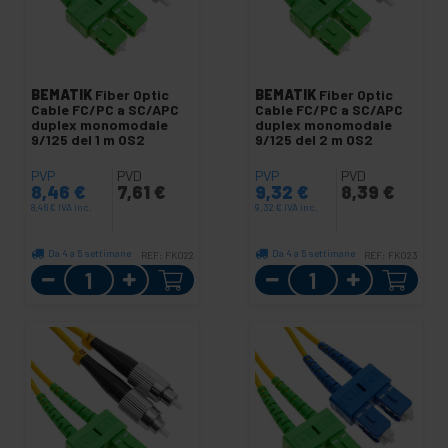
BEMATIK
Fiber Optic
BEMATIK
Fiber Optic
Cable FC/PC a SC/APC
Cable FC/PC a SC/APC
duplex monomodale
duplex monomodale
9/125 del 1 m OS2
9/125 del 2 m OS2
PVP
PVD
PVP
PVD
8,46
€
7,61
€
9,32
€
8,39
€
8,46
€
IVA inc.
9,32
€
IVA inc.
Da 4 a 5 settimane
Da 4 a 5 settimane
REF:
FK022
REF:
FK023
Quantità
Quantità