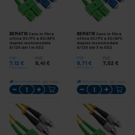
BEMATIK
Cavo in fibra
BEMATIK
Cavo in fibra
ottica SC/PC a SC/APC
ottica SC/PC a SC/APC
duplex monomodale
duplex monomodale
9/125 del 1 m OS2
9/125 del 3 m OS2
PVP
PVD
PVP
PVD
7,12
€
6,41
€
8,71
€
7,02
€
7,12
€
IVA inc.
8,71
€
IVA inc.
Da 4 a 5 settimane
Da 3 a 4 settimane
REF:
FK012
REF:
FK014
Quantità
Quantità