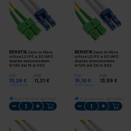
BEMATIK
Cavo in fibra
BEMATIK
Cavo in fibra
ottica LC/PC a SC/APC
ottica LC/PC a SC/APC
duplex monomodale
duplex monomodale
9/125 del 15 m OS2
9/125 del 20 m OS2
PVP
PVD
PVP
PVD
13,26
€
11,21
€
15,10
€
13,59
€
13,26
€
IVA inc.
15,10
€
IVA inc.
Da 3 a 4 settimane
Da 3 a 4 settimane
REF:
FK007
REF:
FK008
Quantità
Quantità