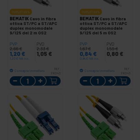
OUTLET
55%
OUTLET
50%
BEMATIK
Cavo in fibra
BEMATIK
Cavo in fibra
ottica ST/PC a ST/APC
ottica ST/PC a ST/APC
duplex monomodale
duplex monomodale
9/125 del 2 m OS2
9/125 del 5 m OS2
PVP
PVD
PVP
PVD
2,66
€
2,33
€
1,67
€
1,59
€
1,20
€
1,05
€
0,84
€
0,80
€
1,20
€
IVA inc.
0,84
€
IVA inc.
REF:
REF:
Consegna immediata
Consegna immediata
FK043
FK045
Quantità
Quantità