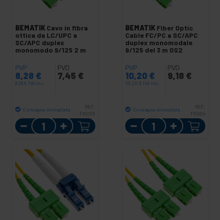
BEMATIK
Cavo in fibra
BEMATIK
Fiber Optic
ottica da LC/UPC a
Cable FC/PC a SC/APC
SC/APC duplex
duplex monomodale
monomodo 9/125 2 m
9/125 del 3 m OS2
PVP
PVD
PVP
PVD
8,28
€
7,45
€
10,20
€
9,18
€
8,28
€
IVA inc.
10,20
€
IVA inc.
REF:
REF:
Consegna immediata
Consegna immediata
FK003
FK024
Quantità
Quantità