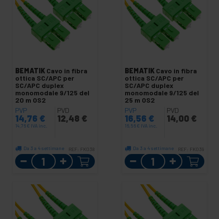
BEMATIK
Cavo in fibra
BEMATIK
Cavo in fibra
ottica SC/APC per
ottica SC/APC per
SC/APC duplex
SC/APC duplex
monomodale 9/125 del
monomodale 9/125 del
20 m OS2
25 m OS2
PVP
PVD
PVP
PVD
14,76
€
12,48
€
16,56
€
14,00
€
14,76
€
IVA inc.
16,56
€
IVA inc.
Da 3 a 4 settimane
Da 3 a 4 settimane
REF:
FK038
REF:
FK039
Quantità
Quantità