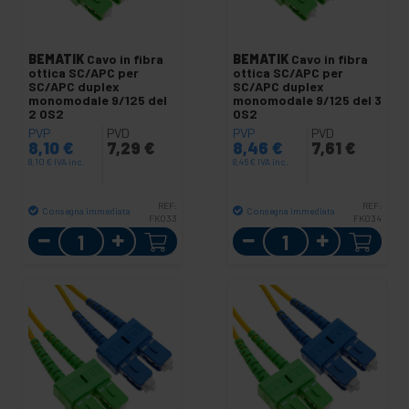
BEMATIK
Cavo in fibra
BEMATIK
Cavo in fibra
ottica SC/APC per
ottica SC/APC per
SC/APC duplex
SC/APC duplex
monomodale 9/125 del
monomodale 9/125 del 3
2 OS2
OS2
PVP
PVD
PVP
PVD
8,10
€
7,29
€
8,46
€
7,61
€
8,10
€
IVA inc.
8,46
€
IVA inc.
REF:
REF:
Consegna immediata
Consegna immediata
FK033
FK034
Quantità
Quantità