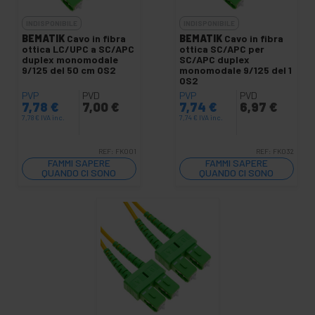
INDISPONIBILE
INDISPONIBILE
BEMATIK
Cavo in fibra
BEMATIK
Cavo in fibra
ottica LC/UPC a SC/APC
ottica SC/APC per
duplex monomodale
SC/APC duplex
9/125 del 50 cm OS2
monomodale 9/125 del 1
OS2
PVP
PVD
PVP
PVD
7,78
€
7,00
€
7,74
€
6,97
€
7,78
€
IVA inc.
7,74
€
IVA inc.
REF:
FK001
REF:
FK032
FAMMI SAPERE
FAMMI SAPERE
QUANDO CI SONO
QUANDO CI SONO
SCORTE
SCORTE