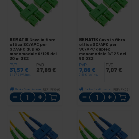
BEMATIK
Cavo in fibra
BEMATIK
Cavo in fibra
ottica SC/APC per
ottica SC/APC per
SC/APC duplex
SC/APC duplex
monomodale 9/125 del
monomodale 9/125 del
30 m OS2
50 OS2
PVP
PVD
PVP
PVD
31,57
€
27,89
€
7,86
€
7,07
€
31,57
€
IVA inc.
7,86
€
IVA inc.
Da 4 a 5 settimane
Da 4 a 5 settimane
REF:
FK040
REF:
FK031
Quantità
Quantità