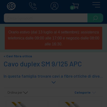
0
Orario estivo (dal 13 luglio al 4 settembre): assistenza
telefonica dalle 09:00 alle 17:00 e negozio dalle 08:00
alle 16:30.
Cavi fibra ottica
Cavo duplex SM 9/125 APC
In questa famiglia trovare cavi a fibre ottiche di diverse lunghezze e connettori montati sulla base ST, SC, LC, MTRJ, FDDI, e MU. Il cavo è a due fibre duplex, monomodale e Tipo 9/125. Fibra ottica in cui almeno uno dei connettori hanno APC lucidato.
Ordina per
Categorie