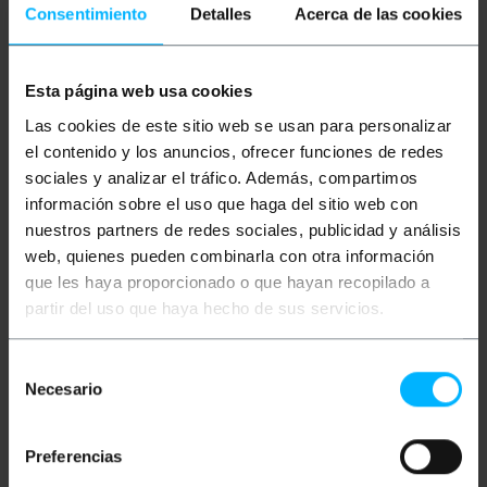
Consentimiento
Detalles
Acerca de las cookies
BEMATIK
Cavo in fibra
BEMATIK
Cavo in fibra
Esta página web usa cookies
ottica LC/PC a SC/APC
ottica SC/UPC a SC/APC
duplex monomodale
duplex monomodale
Las cookies de este sitio web se usan para personalizar
9/125 del 5 m OS2
9/125 del 10 m OS2
el contenido y los anuncios, ofrecer funciones de redes
PVP
PVD
PVP
PVD
sociales y analizar el tráfico. Además, compartimos
9,40
€
8,46
€
10,36
€
9,32
€
información sobre el uso que haga del sitio web con
9,40
€
IVA inc.
10,36
€
IVA inc.
nuestros partners de redes sociales, publicidad y análisis
web, quienes pueden combinarla con otra información
REF:
REF:
Consegna immediata
Consegna immediata
FK005
FK016
que les haya proporcionado o que hayan recopilado a
Quantità
Quantità
partir del uso que haya hecho de sus servicios.
Selección
Necesario
de
consentimiento
Preferencias