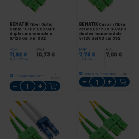
BEMATIK
Fiber Optic
BEMATIK
Cavo in fibra
Cable FC/PC a SC/APC
ottica SC/PC a SC/APC
duplex monomodale
duplex monomodale
9/125 del 5 m OS2
9/125 del 50 cm OS2
PVP
PVD
PVP
PVD
11,92
€
10,73
€
7,78
€
7,00
€
11,92
€
IVA inc.
7,78
€
IVA inc.
Consegna immediata
REF:
REF:
FK011
Consegna immediata
FK025
Quantità
Quantità