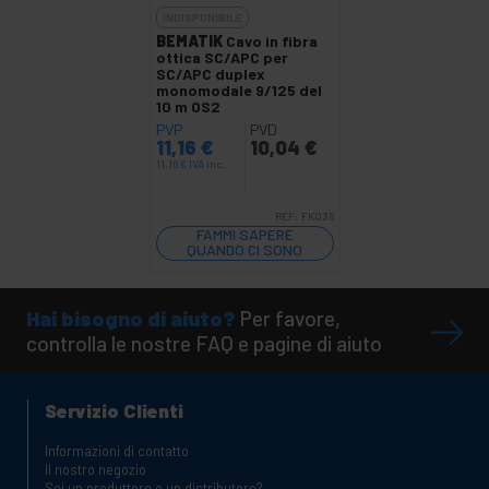
INDISPONIBILE
BEMATIK
Cavo in fibra
ottica SC/APC per
SC/APC duplex
monomodale 9/125 del
10 m OS2
PVP
PVD
11,16
€
10,04
€
11,16
€
IVA inc.
REF:
FK036
FAMMI SAPERE
QUANDO CI SONO
SCORTE
Hai bisogno di aiuto?
Per favore,
controlla le nostre FAQ e pagine di aiuto
Servizio Clienti
Informazioni di contatto
Il nostro negozio
Sei un produttore o un distributore?