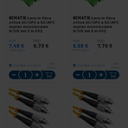
BEMATIK
Cavo in fibra
BEMATIK
Cavo in fibra
ottica SC/UPC a SC/APC
ottica SC/UPC a SC/APC
duplex monomodale
duplex monomodale
9/125 del 2 m OS2
9/125 del 5 m OS2
PVP
PVD
PVP
PVD
7,48
€
6,73
€
8,56
€
7,70
€
7,48
€
IVA inc.
8,56
€
IVA inc.
REF:
REF:
Consegna immediata
Consegna immediata
FK013
FK015
Quantità
Quantità