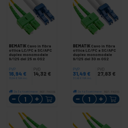
BEMATIK
Cavo in fibra
BEMATIK
Cavo in fibra
ottica LC/PC a SC/APC
ottica LC/PC a SC/APC
duplex monomodale
duplex monomodale
9/125 del 25 m OS2
9/125 del 30 m OS2
PVP
PVD
PVP
PVD
16,94
€
14,32
€
31,49
€
27,83
€
16,94
€
IVA inc.
31,49
€
IVA inc.
Da 3 a 4 settimane
Da 4 a 5 settimane
REF:
FK009
REF:
FK010
Quantità
Quantità