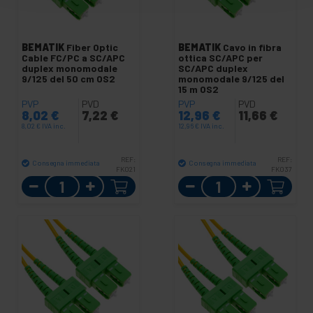
BEMATIK
Fiber Optic
BEMATIK
Cavo in fibra
Cable FC/PC a SC/APC
ottica SC/APC per
duplex monomodale
SC/APC duplex
9/125 del 50 cm OS2
monomodale 9/125 del
15 m OS2
PVP
PVD
PVP
PVD
8,02
€
7,22
€
12,96
€
11,66
€
8,02
€
IVA inc.
12,96
€
IVA inc.
REF:
REF:
Consegna immediata
Consegna immediata
FK021
FK037
Quantità
Quantità