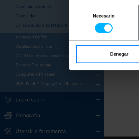
+
Cavo audio e video
Selección
+
Cavo video
Necesario
de
consentimiento
Scheda audio e adattatore
+
Accessori GoPro
+
Wireless Audio Tour
+
Denegar
CCTV Camera e accessórios
+
Schermi Proiezione
+
Computer e TV stand
+
VGA DVI HDMI DisplayPort SDI Video
+
Luci e suoni
+
Fotografia
+
Utensili e ferramenta