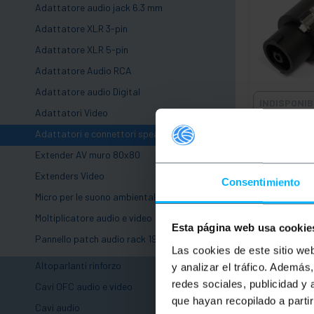
Adattatore audio jack 6.3 mm
Adattatore XLR 3-pin
Adattatore XLR 5-pin
Adattatore Audio RCA
Adattatore audio Digital
INDISPONIB
Adattatori Video
BEMATIK
8-p
Adattatori e connettori speakon
connettore 
Speakon NL
Extender AV muro 80x80
Extenders Video
PVP
Consentimiento
6,07
€
Micro per le suono ambientali
6,07
€
IVA inc.
Moltiplicatore audio e video
Esta página web usa cookie
Pannello patch audio rack 19"
Las cookies de este sitio we
FAMMI SAP
+
Altoparlanti rinforzo
y analizar el tráfico. Ademá
SONO
+
redes sociales, publicidad y
Cavi OFC audio e video
que hayan recopilado a parti
+
Cavi audio