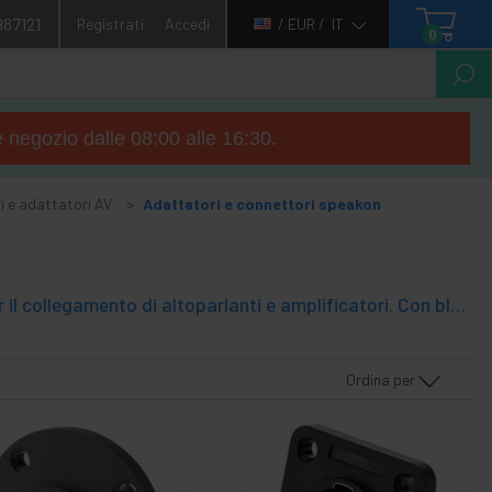
987121
Registrati
Accedi
/ EUR /
IT
0
e negozio dalle 08:00 alle 16:30.
i e adattatori AV
Adattatori e connettori speakon
Il connettore Speakon è utilizzato da professionisti del settore audio per il collegamento di altoparlanti e amplificatori. Con blocco di sicurezza basata su due tacche che devono corrispondere la spina e la presa. Dopo aver inserito il connettore, si gira di un quarto di giro verso destra per spostare orizzontalmente slot e così il pezzo è assicurato contro cavo involontario tira. Gamma di adattatoresono diversi formati di connettori speakon.
Ordina per