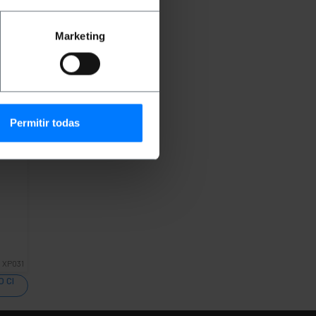
Marketing
Permitir todas
4
€
:
XP031
 CI