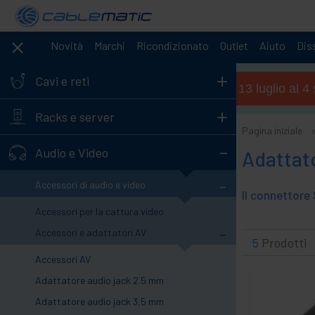
Novità
Marchi
Ricondizionato
Outlet
Aiuto
Diss
+
Cavi e reti
Orario estivo (dal 13 luglio al 
+
Racks e server
Pagina iniziale
-
Audio e Video
Adattat
-
Accessori di audio e video
Accessori per la cattura video
-
Accessori e adattatori AV
5
Prodotti
Accessori AV
Adattatore audio jack 2.5 mm
Adattatore audio jack 3,5 mm