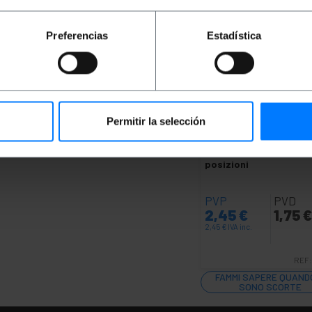
Preferencias
Estadística
Permitir la selección
INDISPONIBILE
BEMATIK
NL4 Speakon
connettore maschio a 
posizioni
PVP
PVD
2,45
€
1,75
2,45
€
IVA inc.
REF
FAMMI SAPERE QUANDO
SONO SCORTE