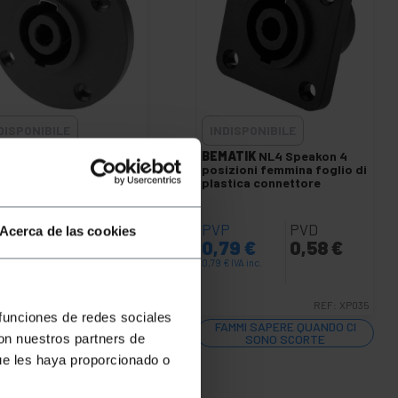
DISPONIBILE
INDISPONIBILE
ATIK
Connettore
BEMATIK
NL4 Speakon 4
mina Speakon NL4 a 4
posizioni femmina foglio di
plastica connettore
P
PVD
PVP
PVD
Acerca de las cookies
09
€
1,59
€
0,79
€
0,58
€
€
IVA inc.
0,79
€
IVA inc.
REF:
XP036
REF:
XP035
 funciones de redes sociales
AMMI SAPERE QUANDO CI
FAMMI SAPERE QUANDO CI
con nuestros partners de
SONO SCORTE
SONO SCORTE
ue les haya proporcionado o