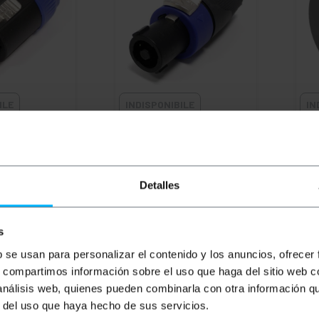
ILE
INDISPONIBILE
IN
osizione del
BEMATIK
Connettore
BEM
maschio
Speakon NL4FX a 4 poli
fem
8
maschio
pin
PVD
PVP
PVD
PV
Detalles
5,20
€
1,58
€
1,17
€
2,
1,58
€
IVA inc.
2,09
s
REF:
XP038
REF:
XP033
b se usan para personalizar el contenido y los anuncios, ofrecer
ERE QUANDO CI
FAMMI SAPERE QUANDO CI
F
s, compartimos información sobre el uso que haga del sitio web 
 SCORTE
SONO SCORTE
 análisis web, quienes pueden combinarla con otra información q
r del uso que haya hecho de sus servicios.