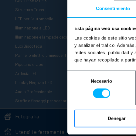
+
Cavi DMX512 DMX
+
Consentimiento
Struttura Truss
+
LED per l'automobile
+
Illuminazione a LED
Esta página web usa cookie
+
Illuminazione e lampade decorative
Las cookies de este sitio we
+
y analizar el tráfico. Ademá
Luci Discoteca
redes sociales, publicidad y
+
Pannello elettroluminescente
que hayan recopilado a parti
+
Pipe and drape
+
Ardesia LED
Selección
+
Necesario
de
Display Negozio LED
consentimiento
+
Audio Professionale
+
Staffe e fissaggi per scenari
+
Fotografia
Denegar
+
Utensili e ferramenta