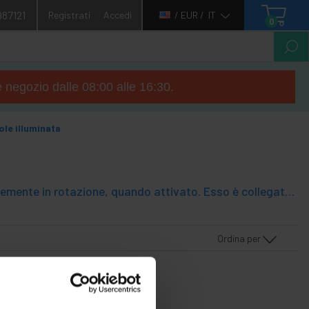
987121
Registrati
Accedi
/ EUR /
IT
0
e negozio dalle 08:00 alle 16:30.
ole illuminata
Base girevole motorizzato. È una piattaforma che lentamente e costantemente in rotazione, quando attivato. Esso è collegato alla rete. Ideale per i modelli fotografia fotografiche, l'esecuzione di modelli 3D, mostre, esposizioni, la pubblicità, etc. Modello base con luce LED retroilluminato. Illuminazione base consente l'eliminazione delle ombre, mentre l'oggetto viene illuminato da terra.
Ordina per