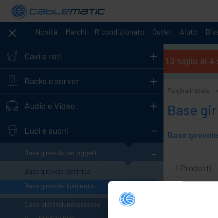
Novità
Marchi
Ricondizionato
Outlet
Aiuto
Diss
+
Cavi e reti
Orario estivo (dal 13 luglio al 
+
Racks e server
Pagina iniziale
+
Audio e Video
Base gir
-
Luci e suoni
-
Base girevole per oggetti
1
Prodotti
Base girevole elettrica
Base girevole illuminata
+
Cavo elettroluminescente