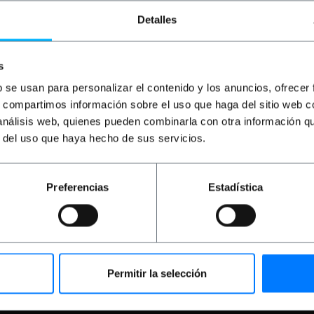
Detalles
s
b se usan para personalizar el contenido y los anuncios, ofrecer
s, compartimos información sobre el uso que haga del sitio web 
 análisis web, quienes pueden combinarla con otra información q
PRIMEMATIK
Base gire
elettrica illuminato 40
r del uso que haya hecho de sus servicios.
bianco per la fotograf
senza ombre
PVP
PVD
Preferencias
Estadística
117,61
€
112,2
117,61
€
IVA inc.
Consegna immediata
Quantità
Permitir la selección