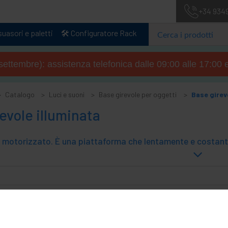
+34 934
uasori e paletti
🛠️ Configuratore Rack
4 settembre): assistenza telefonica dalle 09:00 alle 17:00 
Catalogo
Luci e suoni
Base girevole per oggetti
Base girev
evole illuminata