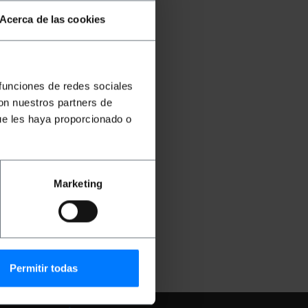
Acerca de las cookies
 funciones de redes sociales
con nuestros partners de
ue les haya proporcionado o
vole
 cm
ia
Marketing
7
€
REF:
SR082
Permitir todas