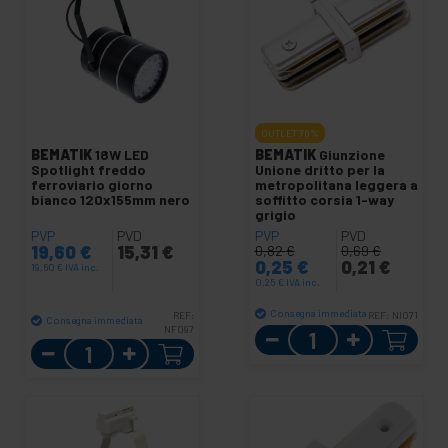
OUTLET
70%
BEMATIK
18W LED
BEMATIK
Giunzione
Spotlight freddo
Unione dritto per la
ferroviario giorno
metropolitana leggera a
bianco 120x155mm nero
soffitto corsia 1-way
grigio
PVP
PVD
PVP
PVD
19,60
€
15,31
€
0,82
€
0,69
€
0,25
€
0,21
€
19,60
€
IVA inc.
0,25
€
IVA inc.
Consegna immediata
REF:
REF:
NI071
Consegna immediata
NF097
Quantità
Quantità