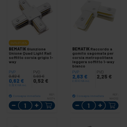
OUTLET
25%
BEMATIK
Giunzione
BEMATIK
Raccordo a
Unione Quad Light Rail
gomito sagomata per
soffitto corsia grigio 1-
corsia metropolitana
way
leggera soffitto 1-way
bianco
PVP
PVD
PVP
PVD
2,63
€
2,25
€
0,82
€
0,69
€
0,62
€
0,52
€
2,63
€
IVA inc.
0,62
€
IVA inc.
REF:
REF:
Consegna immediata
Consegna immediata
NI074
NH052
Quantità
Quantità