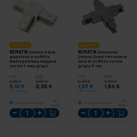
OUTLET
50%
OUTLET
65%
BEMATIK
Unione tripla
BEMATIK
Giunzione
giunzione a soffitto
Unione Quad ferroviarie
metropolitana leggera
luce di soffitto corsia
corsia 1-way grigio
grigio 3-via
PVP
PVD
PVP
PVD
0,82
€
0,69
€
5,33
€
4,69
€
0,41
€
0,35
€
1,87
€
1,64
€
0,41
€
IVA inc.
1,87
€
IVA inc.
REF:
REF:
Consegna immediata
Consegna immediata
NI073
NN084
Quantità
Quantità