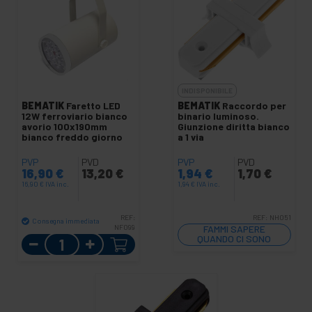
INDISPONIBILE
BEMATIK
Faretto LED
BEMATIK
Raccordo per
12W ferroviario bianco
binario luminoso.
avorio 100x190mm
Giunzione diritta bianco
bianco freddo giorno
a 1 via
PVP
PVD
PVP
PVD
16,90
€
13,20
€
1,94
€
1,70
€
16,90
€
IVA inc.
1,94
€
IVA inc.
REF:
REF:
NH051
Consegna immediata
NF099
FAMMI SAPERE
Quantità
QUANDO CI SONO
SCORTE