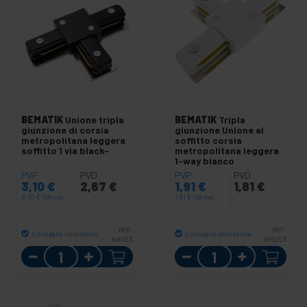
BEMATIK
Unione tripla
BEMATIK
Tripla
giunzione di corsia
giunzione Unione al
metropolitana leggera
soffitto corsia
soffitto 1 via black-
metropolitana leggera
1-way bianco
PVP
PVD
PVP
PVD
3,10
€
2,67
€
1,91
€
1,81
€
3,10
€
IVA inc.
1,91
€
IVA inc.
REF:
REF:
Consegna immediata
Consegna immediata
NH023
NH053
Quantità
Quantità