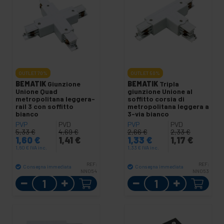
OUTLET
70%
OUTLET
50%
BEMATIK
Giunzione
BEMATIK
Tripla
Unione Quad
giunzione Unione al
metropolitana leggera-
soffitto corsia di
rail 3 con soffitto
metropolitana leggera a
bianco
3-via bianco
PVP
PVD
PVP
PVD
5,33
€
4,69
€
2,66
€
2,33
€
1,60
€
1,41
€
1,33
€
1,17
€
1,60
€
IVA inc.
1,33
€
IVA inc.
REF:
REF:
Consegna immediata
Consegna immediata
NN054
NN053
Quantità
Quantità