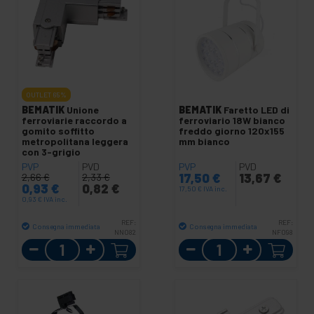
OUTLET
65%
BEMATIK
Unione
BEMATIK
Faretto LED di
ferroviarie raccordo a
ferroviario 18W bianco
gomito soffitto
freddo giorno 120x155
metropolitana leggera
mm bianco
con 3-grigio
PVP
PVD
PVP
PVD
17,50
€
13,67
€
2,66
€
2,33
€
0,93
€
0,82
€
17,50
€
IVA inc.
0,93
€
IVA inc.
REF:
REF:
Consegna immediata
Consegna immediata
NN082
NF098
Quantità
Quantità