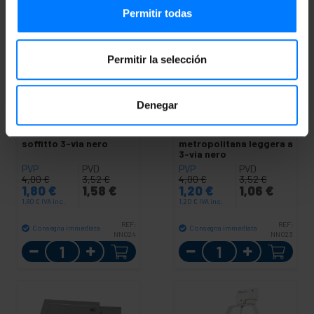
Permitir todas
Permitir la selección
OUTLET
55%
OUTLET
70%
Denegar
BEMATIK
Giunzione
BEMATIK
Tripla
Unione Quad ferroviario
giunzione Unione al
ferroviario luce di
soffitto corsia di
soffitto 3-via nero
metropolitana leggera a
3-via nero
PVP
PVD
PVP
PVD
4,00
€
3,52
€
4,00
€
3,52
€
1,80
€
1,58
€
1,20
€
1,06
€
1,80
€
IVA inc.
1,20
€
IVA inc.
REF:
REF:
Consegna immediata
Consegna immediata
NN024
NN023
Quantità
Quantità