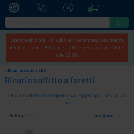
0
Orario estivo (dal 13 luglio al 4 settembre): assistenza
telefonica dalle 09:00 alle 17:00 e negozio dalle 08:00
alle 16:30.
Illuminazione a LED
Binario soffitto a faretti
Treno o soffitto metropolitana leggera per l'installazione di luci a LED, luci convenzionali, lampade. Lanes 1-way o 3-way nero, bianco e grigio i colori. È possibile partecipare a più corsie con una gamma di connettori che abbiamo, consentendo ad ogni progetto illuminotecnico. La guida è compatibile con lampade/lampadine che hanno traccia adattatore 1-way o 3-way.
Ordina per
Categorie