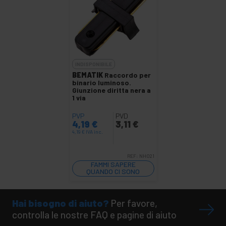
INDISPONIBILE
BEMATIK
Raccordo per
binario luminoso.
Giunzione diritta nera a
1 via
PVP
PVD
4,19
€
3,11
€
4,19
€
IVA inc.
REF:
NH021
FAMMI SAPERE
QUANDO CI SONO
SCORTE
Hai bisogno di aiuto?
Per favore,
controlla le nostre FAQ e pagine di aiuto