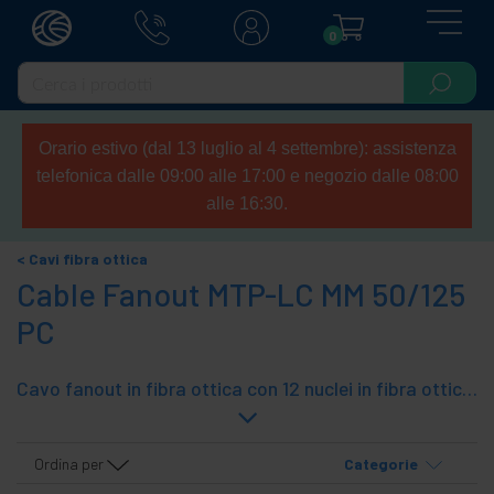
0
Orario estivo (dal 13 luglio al 4 settembre): assistenza
telefonica dalle 09:00 alle 17:00 e negozio dalle 08:00
alle 16:30.
Cavi fibra ottica
Cable Fanout MTP-LC MM 50/125
PC
Cavo fanout in fibra ottica con 12 nuclei in fibra ottica. Ad una estremità ha un connettore MTP/PC e all'altra estremità ci sono diversi connettori LC/PC. Cavo in fibra ottica multimodale 50/125 ?m.
Ordina per
Categorie