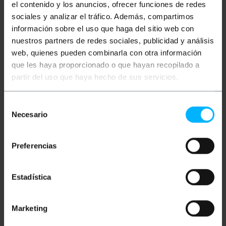
el contenido y los anuncios, ofrecer funciones de redes
sociales y analizar el tráfico. Además, compartimos
información sobre el uso que haga del sitio web con
nuestros partners de redes sociales, publicidad y análisis
web, quienes pueden combinarla con otra información
que les haya proporcionado o que hayan recopilado a
partir del uso que haya hecho de sus servicios.
Selección
BEMATIK
Cavo Fanout di
fibra ottica OM3
Necesario
de
multimodale
50µm/125µm MTP/PC a
consentimiento
12 x LC/PC 10Gb di 3 m
Preferencias
PVP
PVD
44,82
€
43,33
€
44,82
€
IVA inc.
Estadística
REF:
Consegna immediata
GD003
Quantità
Marketing