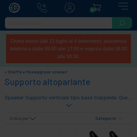
0
Orario estivo (dal 13 luglio al 4 settembre): assistenza
telefonica dalle 09:00 alle 17:00 e negozio dalle 08:00
alle 16:30.
Staffe e fissaggi per scenari
Supporto altoparlante
Speaker Supporto verticale tipo base treppiede. Questa è una struttura tubolare di supporto pieghevole. Il montante verticale è supporti estensibili che fissano il sistema di altoparlanti nella sua base che dispongono di apertura 35-38mm di diametro.
Ordina per
Categorie