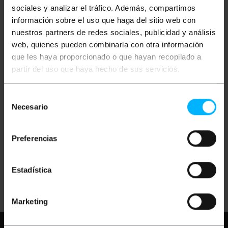
sociales y analizar el tráfico. Además, compartimos
información sobre el uso que haga del sitio web con
nuestros partners de redes sociales, publicidad y análisis
web, quienes pueden combinarla con otra información
que les haya proporcionado o que hayan recopilado a
partir del uso que haya hecho de sus servicios.
OUTLET
60%
OUTLET
60%
BEMATIK
Supporto
BEMATIK
Staffa per
Selección
universale per
altoparlante da parete
altoparlante per parete
54m 38mm
Necesario
de
2-pack
consentimiento
PVP
PVD
PVP
PVD
7,02
€
5,48
€
11,95
€
11,35
€
Preferencias
2,81
€
2,19
€
4,78
€
4,54
€
2,81
€
IVA inc.
4,78
€
IVA inc.
Estadística
REF:
REF:
Consegna immediata
Consegna immediata
OP072
XH074
Quantità
Quantità
Marketing
Hai bisogno di aiuto?
Per favore,