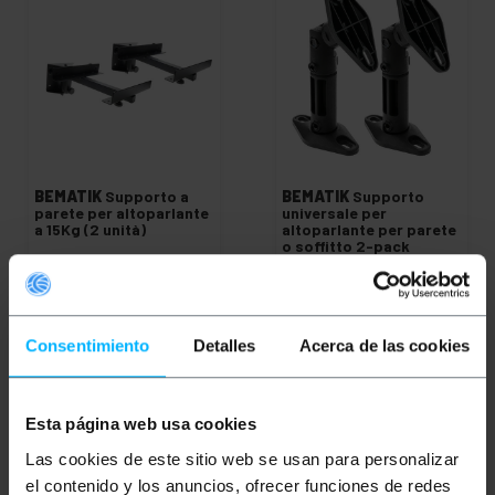
BEMATIK
Supporto a
BEMATIK
Supporto
parete per altoparlante
universale per
a 15Kg (2 unità)
altoparlante per parete
o soffitto 2-pack
PVP
PVD
PVP
PVD
19,82
€
17,90
€
5,25
€
4,10
€
19,82
€
IVA inc.
5,25
€
IVA inc.
Consentimiento
Detalles
Acerca de las cookies
REF:
REF:
Consegna immediata
Consegna immediata
OU064
OP071
Quantità
Quantità
Esta página web usa cookies
Las cookies de este sitio web se usan para personalizar
el contenido y los anuncios, ofrecer funciones de redes