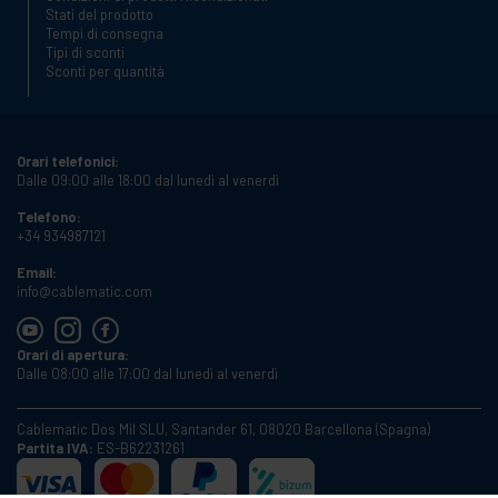
Stati del prodotto
Tempi di consegna
Tipi di sconti
Sconti per quantità
Orari telefonici:
Dalle 09:00 alle 18:00 dal lunedì al venerdì
Telefono:
+34 934987121
Email:
info@cablematic.com
Orari di apertura:
Dalle 08:00 alle 17:00 dal lunedì al venerdì
Cablematic Dos Mil SLU, Santander 61, 08020 Barcellona (Spagna)
Partita IVA:
ES-B62231261