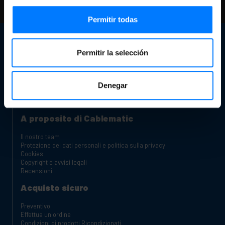
controlla le nostre FAQ e pagine di aiuto
Permitir todas
Servizio Clienti
Permitir la selección
Informazioni di contatto
Il nostro negozio
Sei un produttore o un distributore?
Canale reclami
Denegar
Carrelli di ricarica per laptop e tablet
Armadi Rack
A proposito di Cablematic
Il nostro team
Protezione dei dati personali e politica sulla privacy
Cookies
Copyright e avvisi legali
Recensioni
Acquisto sicuro
Preventivo
Effettua un ordine
Condizioni di prodotti Ricondizionati