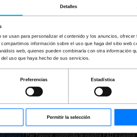
Detalles
s
b se usan para personalizar el contenido y los anuncios, ofrecer
s, compartimos información sobre el uso que haga del sitio web 
 análisis web, quienes pueden combinarla con otra información q
Tappetino
PRIMEMATIK
Tappetino
PRI
r del uso que haya hecho de sus servicios.
n silicone
scolapiatti in silicone
scol
 nero
446x203 mm grigio
405
PVD
PVP
PVD
PV
Preferencias
Estadística
6,11
€
6,69
€
6,11
€
8,
6,69
€
IVA inc.
8,13
mediata
Consegna immediata
C
REF:
KT140
REF:
KT141
antità
Quantità
Permitir la selección
di aiuto?
Per favore, controlla le nostre FAQ e pagine 