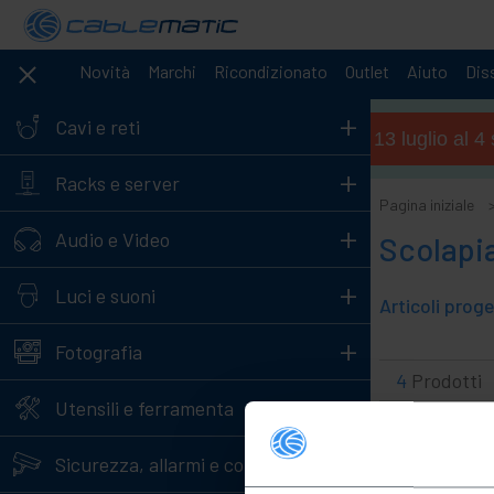
Novità
Marchi
Ricondizionato
Outlet
Aiuto
Diss
+
Cavi e reti
Orario estivo (dal 13 luglio al 
+
Racks e server
Pagina iniziale
+
Audio e Video
Scolapia
+
Luci e suoni
+
Fotografia
4
Prodotti
+
Utensili e ferramenta
+
Sicurezza, allarmi e controllo