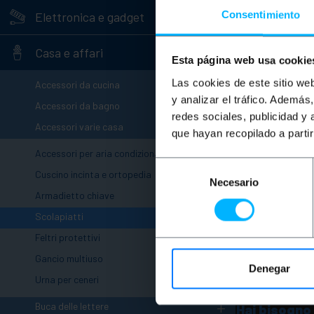
+
Consentimiento
Elettronica e gadget
-
Casa e affari
Esta página web usa cookie
+
Las cookies de este sitio we
Accessori da cucina
y analizar el tráfico. Ademá
+
Accessori da bagno
redes sociales, publicidad y
-
PRIMEMATIK
Accessori varie casa
que hayan recopilado a parti
scolapiatti i
446x203 mm
Accessori per aria condizionata
Selección
Cuscino incinta e ortopedia
PVP
Necesario
de
6,69
€
Armadietto chiave
consentimiento
6,69
€
IVA inc.
Scolapiatti
Feltri protettivi
Consegna im
Qu
Gancio multiuso
Denegar
Urna per ceneri
+
Buca delle lettere
Hai bisogno 