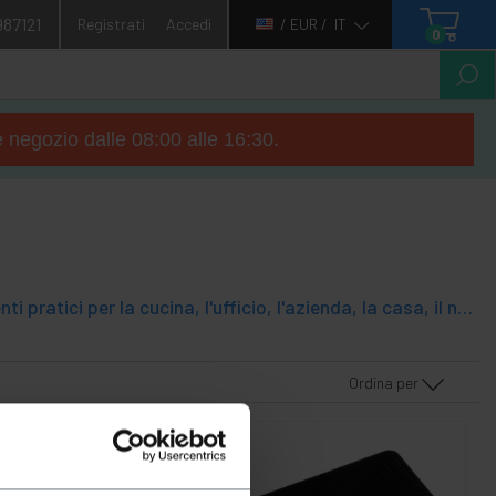
987121
Registrati
Accedi
/ EUR /
IT
0
e negozio dalle 08:00 alle 16:30.
Articoli progettati per pulire e asciugare piatti, stoviglie, ecc. Complementi pratici per la cucina, l'ufficio, l'azienda, la casa, il negozio, ecc. Sostituisce il panno tradizionale sul tavolo o sul bancone.
Ordina per