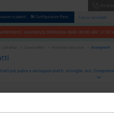
+34 934
uasori e paletti
🛠️ Configuratore Rack
4 settembre): assistenza telefonica dalle 09:00 alle 17:00 
Catalogo
Casa e affari
Accessori varie casa
Scolapiatti
tti