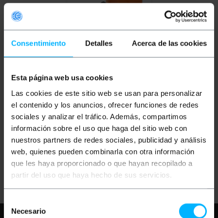
Consentimiento
Detalles
Acerca de las cookies
Esta página web usa cookies
BEMATIK
Pistola a
Las cookies de este sitio web se usan para personalizar
spruzzo di vernice 400
Watt 800 ml, pistola a
el contenido y los anuncios, ofrecer funciones de redes
spruzzo di vernice
elettrica con tre
sociales y analizar el tráfico. Además, compartimos
modalità di spruzzo
PVP
PVD
información sobre el uso que haga del sitio web con
24,12
€
18,84
€
nuestros partners de redes sociales, publicidad y análisis
24,12
€
IVA inc.
web, quienes pueden combinarla con otra información
que les haya proporcionado o que hayan recopilado a
REF:
Consegna immediata
YC023
partir del uso que haya hecho de sus servicios.
Quantità
Selección
Necesario
de
Hai bisogno di aiuto?
Per favore,