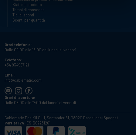
Stati del prodotto
Tempi di consegna
Tipi di sconti
Sconti per quantità
Orari telefonici:
Dalle 09:00 alle 18:00 dal lunedì al venerdì
Telefono:
+34 934987121
Email:
info@cablematic.com
Orari di apertura:
Dalle 08:00 alle 17:00 dal lunedì al venerdì
Cablematic Dos Mil SLU, Santander 61, 08020 Barcellona (Spagna)
Partita IVA:
ES-B62231261