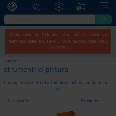
0
Orario estivo (dal 13 luglio al 4 settembre): assistenza
telefonica dalle 09:00 alle 17:00 e negozio dalle 08:00
alle 16:30.
Colore
strumenti di pittura
La migliore varietà di strumenti e articoli per la pittura per uso domestico o professionale come pistole per verniciatura, pistole per sabbiatura, pennelli, nastri per mascheratura, secchi e secchi, kit per pittura, miscelatori per vernici, coperture in plastica di tutto e molti altri.
Ordina per
Categorie