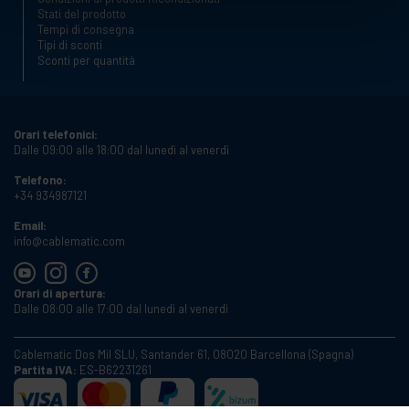
Stati del prodotto
Tempi di consegna
Tipi di sconti
Sconti per quantità
Orari telefonici:
Dalle 09:00 alle 18:00 dal lunedì al venerdì
Telefono:
+34 934987121
Email:
info@cablematic.com
Orari di apertura:
Dalle 08:00 alle 17:00 dal lunedì al venerdì
Cablematic Dos Mil SLU, Santander 61, 08020 Barcellona (Spagna)
Partita IVA:
ES-B62231261