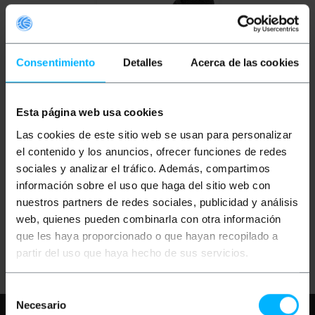
Consentimiento
Detalles
Acerca de las cookies
Esta página web usa cookies
BEMATIK
Microfono
Las cookies de este sitio web se usan para personalizar
USB
el contenido y los anuncios, ofrecer funciones de redes
sociales y analizar el tráfico. Además, compartimos
PVP
PVD
información sobre el uso que haga del sitio web con
16,26
€
14,29
€
nuestros partners de redes sociales, publicidad y análisis
16,26
€
IVA inc.
web, quienes pueden combinarla con otra información
que les haya proporcionado o que hayan recopilado a
REF:
Consegna immediata
US070
partir del uso que haya hecho de sus servicios.
Quantità
Selección
Necesario
de
Hai bisogno di aiuto?
Per favore,