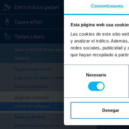
+
Consentimiento
Elettronica e gadget
+
Casa e affari
Esta página web usa cookie
-
Las cookies de este sitio we
Tempo Libero
y analizar el tráfico. Ademá
redes sociales, publicidad y
+
Sport e attività all'aria aperta
que hayan recopilado a parti
-
Giardino
Selección
Repelente per animali
Necesario
de
Tappetino riscaldante sementi
consentimiento
-
Barbecue barbecue
griglie per barbecue
utensili da barbecue
Denegar
Borse da giardino
Giardino cassette postali
Hai bisogno 