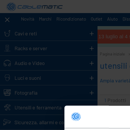
Novità
Marchi
Ricondizionato
Outlet
Aiuto
Diss
+
Cavi e reti
Orario estivo (dal 13 luglio al 
+
Racks e server
Pagina iniziale
+
Audio e Video
utensili
+
Luci e suoni
+
Fotografia
1
Prodotti
+
Utensili e ferramenta
+
Sicurezza, allarmi e controllo