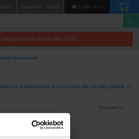
987121
Registrati
Accedi
/ EUR /
IT
0
e negozio dalle 08:00 alle 16:30.
ensili da barbecue
Ampia varietà di utensili da barbecue pratici e versatili utilizzati per facilitare la preparazione e la cottura dei cibi alla griglia, offrendo comfort ed efficienza durante l'esperienza del barbecue. Appositamente studiato per maneggiare e capovolgere gli alimenti in tutta sicurezza, godendo di un risultato gustoso e ben cotto. Prodotto con materiale resistente e durevole che ha proprietà resistenti all'abrasione e che gli consente di essere in costante contatto con braci e aree che emanano calore e alte temperature senza il rischio di essere distrutto o fuso. Utensili ideali per godersi un barbecue e cuocere il cibo in modo comodo ed ergonomico. Nel nostro catalogo troverai utensili da barbecue disponibili in vari modelli e diverse funzioni come spatole, forchettoni, pinze, ecc. adattarsi alle diverse avversità. Perfetto sia per uso domestico che professionale.
Ordina per