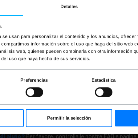
Detalles
s
b se usan para personalizar el contenido y los anuncios, ofrecer
s, compartimos información sobre el uso que haga del sitio web 
 análisis web, quienes pueden combinarla con otra información q
PRIMEMATIK
Spatola p
r del uso que haya hecho de sus servicios.
hamburger scanalata i
acciaio inossidabile da
pollici
PVP
PVD
Preferencias
Estadística
2,14
€
1,67
2,14
€
IVA inc.
Consegna immediata
REF:
Quantità
Permitir la selección
di aiuto?
Per favore, controlla le nostre FAQ e pagine 