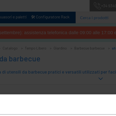
+34 934
uasori e paletti
🛠️ Configuratore Rack
4 settembre): assistenza telefonica dalle 09:00 alle 17:00 
Catalogo
Tempo Libero
Giardino
Barbecue barbecue
ut
 da barbecue