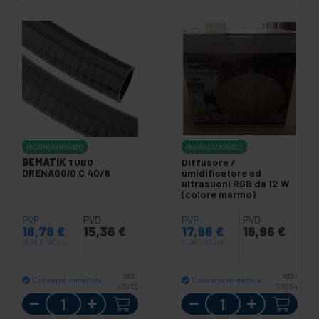
RICONDIZIONATO
RICONDIZIONATO
BEMATIK
TUBO
Diffusore /
DRENAGGIO C 40/6
umidificatore ad
ultrasuoni RGB da 12 W
(colore marmo)
PVP
PVD
PVP
PVD
18,78
€
15,36
€
17,96
€
16,96
€
18,78
€
IVA inc.
17,96
€
IVA inc.
REF:
REF:
Consegna immediata
Consegna immediata
S0252
S0254
Quantità
Quantità