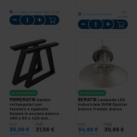
Consegna immediata
REF:
S1138
REF:
Consegna immediata
Quantità
S0085
Quantità
RICONDIZIONATO
RICONDIZIONATO
PRIMEMATIK
Gambe
BEMATIK
Lampada LED
rettangolari per
industriale 150W Epistar
tavolino e sgabello
bianco freddo diurno
Gambe in acciaio bianco
480 x 60 x 420 mm
confezione da 2
PVP
PVD
PVP
PVD
35,00
€
31,56
€
34,90
€
30,88
€
35,00
€
IVA inc.
34,90
€
IVA inc.