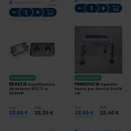
Consegna immediata
REF:
REF:
S1189
Consegna immediata
SA0R9
Quantità
Quantità
RICONDIZIONATO
RICONDIZIONATO
BEMATIK
Amplificatore
PRIMEMATIK
Sgabello
da esterno 802.11-a
basso per doccia 44x36
500mW
cm
PVP
PVD
PVP
PVD
23,80
€
20,30
€
23,80
€
22,40
€
23,80
€
IVA inc.
23,80
€
IVA inc.
Consegna immediata