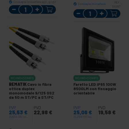
Consegna immediata
REF:
S1137
REF:
Consegna immediata
Quantità
S0297
Quantità
RICONDIZIONATO
RICONDIZIONATO
BEMATIK
Cavo in fibra
Faretto LED IP65 100W
ottica duplex
8500LM con fissaggio
monomodale 9/125 OS2
orientabile
da 50 m ST/PC a ST/PC
PVP
PVD
PVP
PVD
25,53
€
22,98
€
25,06
€
19,58
€
25,53
€
IVA inc.
25,06
€
IVA inc.