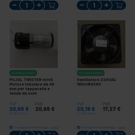
Quantità
Quantità
RICONDIZIONATO
RICONDIZIONATO
PUJOL TWISTER mt45
Ventilatore 220VAC
Motore tubolare da 45
180x180X60
mm per tapparelle e
tende da sole
PVP
PVD
PVP
PVD
20,66
€
20,66
€
20,19
€
17,27
€
20,66
€
IVA inc.
20,19
€
IVA inc.
Consegna immediata
Consegna immediata
REF:
S1153
REF:
S0821
Quantità
Quantità