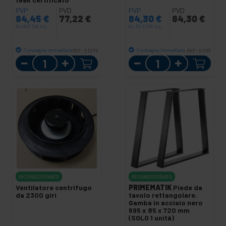
PVP
PVD
PVP
PVD
84,45
€
77,22
€
84,30
€
84,30
€
84,45
€
IVA inc.
84,30
€
IVA inc.
Consegna immediata
Consegna immediata
REF:
S1076
REF:
S1167
Quantità
Quantità
RICONDIZIONATO
RICONDIZIONATO
Ventilatore centrifugo
PRIMEMATIK
Piede da
da 2300 giri
tavolo rettangolare.
Gamba in acciaio nero
695 x 85 x 720 mm
(SOLO 1 unità)