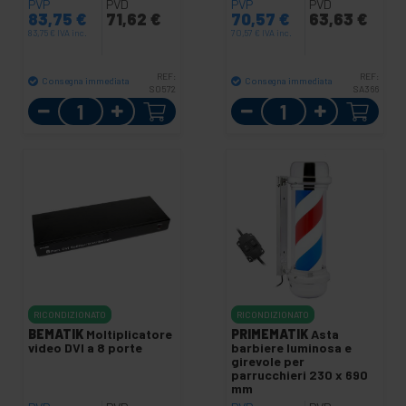
PVP
PVD
PVP
PVD
83,75
€
71,62
€
70,57
€
63,63
€
83,75
€
IVA inc.
70,57
€
IVA inc.
REF:
REF:
Consegna immediata
Consegna immediata
S0572
SA366
Quantità
Quantità
RICONDIZIONATO
RICONDIZIONATO
BEMATIK
Moltiplicatore
PRIMEMATIK
Asta
video DVI a 8 porte
barbiere luminosa e
girevole per
parrucchieri 230 x 690
mm