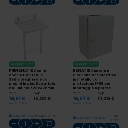
RICONDIZIONATO
RICONDIZIONATO
PRIMEMATIK
Sedile
BEMATIK
Scatola di
doccia ribaltabile.
distribuzione elettrica
Sedia pieghevole con
in metallo con
piedini in plastica grigia
protezione IP65 per
e alluminio 320x328mm
montaggio a parete
200x200x150mm
PVP
PVD
PVP
PVD
19,81
€
15,82
€
19,57
€
17,29
€
19,81
€
IVA inc.
19,57
€
IVA inc.
Consegna immediata
REF:
SA176
REF:
Consegna immediata
Quantità
SA533
Quantità