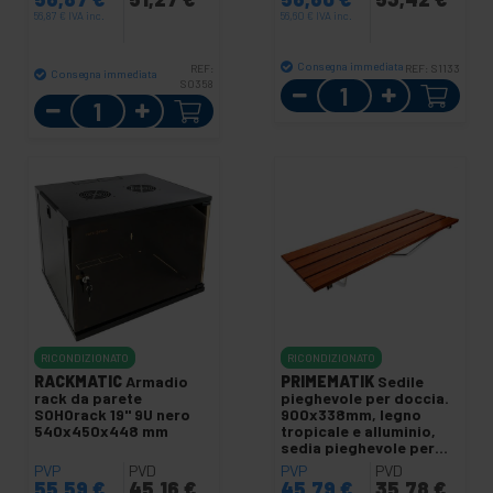
56,87
€
IVA inc.
56,60
€
IVA inc.
Consegna immediata
REF:
REF:
S1133
Consegna immediata
S0358
Quantità
Quantità
RICONDIZIONATO
RICONDIZIONATO
RACKMATIC
Armadio
PRIMEMATIK
Sedile
rack da parete
pieghevole per doccia.
SOHOrack 19" 9U nero
900x338mm, legno
540x450x448 mm
tropicale e alluminio,
sedia pieghevole per
anziani.
PVP
PVD
PVP
PVD
55,59
€
45,16
€
45,79
€
35,78
€