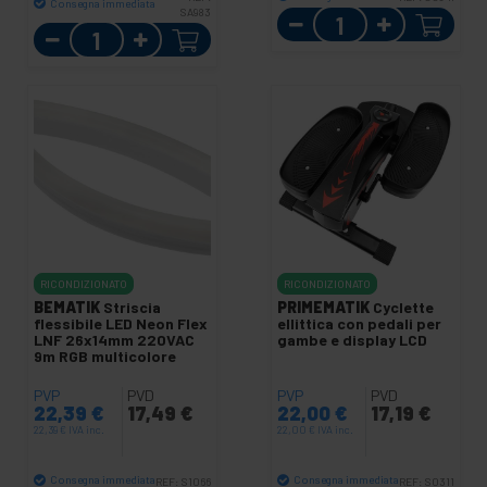
Consegna immediata
SA983
Quantità
Quantità
RICONDIZIONATO
RICONDIZIONATO
BEMATIK
Striscia
PRIMEMATIK
Cyclette
flessibile LED Neon Flex
ellittica con pedali per
LNF 26x14mm 220VAC
gambe e display LCD
9m RGB multicolore
PVP
PVD
PVP
PVD
22,39
€
17,49
€
22,00
€
17,19
€
22,39
€
IVA inc.
22,00
€
IVA inc.
Consegna immediata
Consegna immediata
REF:
S1066
REF:
S0311