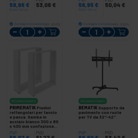
58,96
€
53,06
€
56,95
€
50,04
€
58,96
€
IVA inc.
56,95
€
IVA inc.
Consegna immediata
Consegna immediata
REF:
S0176
REF:
S1234
Quantità
Quantità
RICONDIZIONATO
RICONDIZIONATO
PRIMEMATIK
Piedini
BEMATIK
Supporto da
rettangolari per tavolo
pavimento con ruote
e panca. Gambe in
per TV da 32"-42"
acciaio bianco 300 x 80
x 430 mm confezione
da 2
PVP
PVD
PVP
PVD
56,87
€
51,27
€
56,60
€
53,42
€