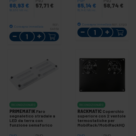
PVP
PVD
PVP
PVD
68,93
€
57,71
€
65,14
€
58,74
€
68,93
€
IVA inc.
65,14
€
IVA inc.
Consegna immediata
REF:
REF:
S1120
Consegna immediata
SA558
Quantità
Quantità
RICONDIZIONATO
RICONDIZIONATO
PRIMEMATIK
Faro
RACKMATIC
Coperchio
segnaletico stradale a
superiore con 2 ventole
LED da terra con
termostatiche per
funzione semaforico
MobiRack/MobiRackHQ
PVP
PVD
PVP
PVD