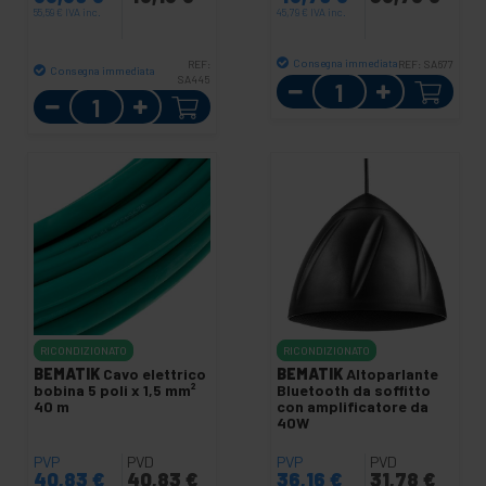
55,59
€
IVA inc.
45,79
€
IVA inc.
Consegna immediata
REF:
REF:
SA677
Consegna immediata
SA445
Quantità
Quantità
RICONDIZIONATO
RICONDIZIONATO
BEMATIK
Cavo elettrico
BEMATIK
Altoparlante
bobina 5 poli x 1,5 mm²
Bluetooth da soffitto
40 m
con amplificatore da
40W
PVP
PVD
PVP
PVD
40,83
€
40,83
€
36,16
€
31,78
€