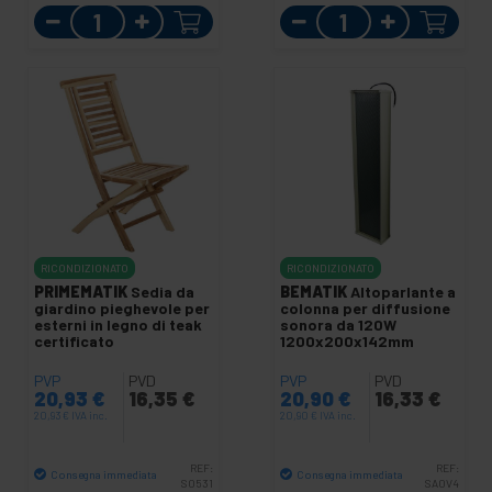
Quantità
Quantità
RICONDIZIONATO
RICONDIZIONATO
PRIMEMATIK
Sedia da
BEMATIK
Altoparlante a
giardino pieghevole per
colonna per diffusione
esterni in legno di teak
sonora da 120W
certificato
1200x200x142mm
PVP
PVD
PVP
PVD
20,93
€
16,35
€
20,90
€
16,33
€
20,93
€
IVA inc.
20,90
€
IVA inc.
REF:
REF:
Consegna immediata
Consegna immediata
S0531
SA0V4