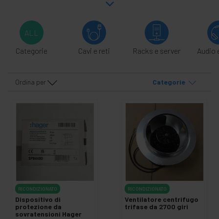
ALL
Categorie
Cavi e reti
Racks e server
Audio 
Ordina per
Categorie
RICONDIZIONATO
RICONDIZIONATO
Dispositivo di
Ventilatore centrifugo
protezione da
trifase da 2700 giri
sovratensioni Hager