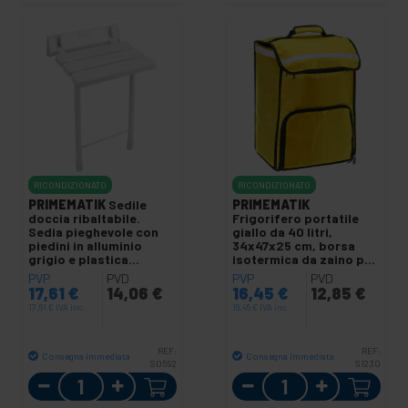
RICONDIZIONATO
RICONDIZIONATO
PRIMEMATIK
Sedile
PRIMEMATIK
doccia ribaltabile.
Frigorifero portatile
Sedia pieghevole con
giallo da 40 litri,
piedini in alluminio
34x47x25 cm, borsa
grigio e plastica
isotermica da zaino per
320x328mm
picnic, campeggio,
PVP
PVD
PVP
PVD
spiaggia, consegna di
17,61
€
14,06
€
16,45
€
12,85
€
cibo in moto o in
17,61
€
IVA inc.
16,45
€
IVA inc.
bicicletta
REF:
REF:
Consegna immediata
Consegna immediata
S0592
S1230
Quantità
Quantità