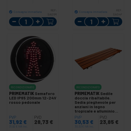
REF:
REF:
Consegna immediata
Consegna immediata
SA01M
SA04F
Quantità
Quantità
RICONDIZIONATO
RICONDIZIONATO
PRIMEMATIK
Semaforo
PRIMEMATIK
Sedile
LED IP65 200mm 12-24V
doccia ribaltabile.
rosso pedonale
Sedia pieghevole per
anziani in legno
tropicale e alluminio
900x338mm
PVP
PVD
PVP
PVD
31,92
€
28,73
€
30,53
€
23,85
€
31,92
€
IVA inc.
30,53
€
IVA inc.