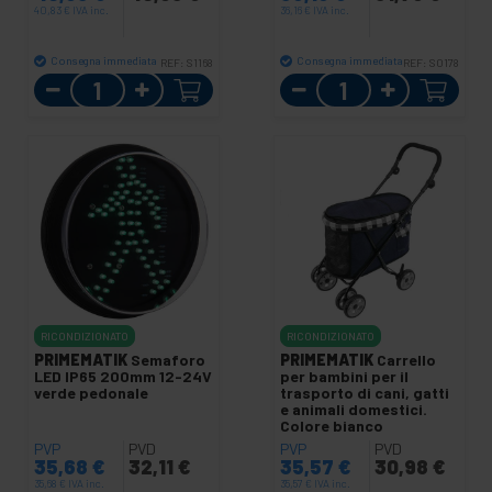
40,83
€
IVA inc.
36,16
€
IVA inc.
Consegna immediata
Consegna immediata
REF:
S1168
REF:
S0178
Quantità
Quantità
RICONDIZIONATO
RICONDIZIONATO
PRIMEMATIK
Semaforo
PRIMEMATIK
Carrello
LED IP65 200mm 12-24V
per bambini per il
verde pedonale
trasporto di cani, gatti
e animali domestici.
Colore bianco
PVP
PVD
PVP
PVD
35,68
€
32,11
€
35,57
€
30,98
€
35,68
€
IVA inc.
35,57
€
IVA inc.