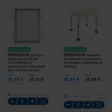
RICONDIZIONATO
RICONDIZIONATO
PRIMEMATIK
Cornice
PRIMEMATIK
Sgabello
luminosa a LED A4
da doccia ergonomico
372x285mm in
per bagno regolabile in
metacrilato bifacciale
altezza
per cartellonistica
pubblicitaria
PVP
PVD
PVP
PVD
15,79
€
13,71
€
15,34
€
13,08
€
15,79
€
IVA inc.
15,34
€
IVA inc.
Consegna immediata
REF:
S1148
REF:
Consegna immediata
Quantità
SA436
Quantità