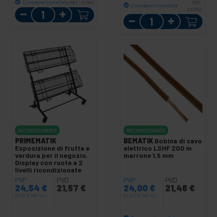
Consegna immediata
REF:
S1180
REF:
Consegna immediata
Quantità
SA05G
Quantità
RICONDIZIONATO
RICONDIZIONATO
PRIMEMATIK
BEMATIK
Bobina di cavo
Esposizione di frutta e
elettrico LSHF 200 m
verdura per il negozio.
marrone 1,5 mm
Display con ruote a 2
livelli ricondizionate
PVP
PVD
PVP
PVD
24,54
€
21,57
€
24,00
€
21,46
€
24,54
€
IVA inc.
24,00
€
IVA inc.