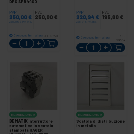
DPS SPB440D
PVP
PVD
PVP
PVD
250,00
€
250,00
€
228,94
€
195,80
€
250,00
€
IVA inc.
228,94
€
IVA inc.
Consegna immediata
REF:
S1228
REF:
Consegna immediata
Quantità
S0564
Quantità
RICONDIZIONATO
RICONDIZIONATO
BEMATIK
Interruttore
Scatola di distribuzione
automatico in scatola
in metallo
stampata HAGER