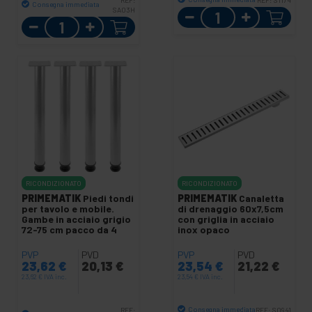
REF:
REF:
S1174
Consegna immediata
SA03H
Quantità
Quantità
RICONDIZIONATO
RICONDIZIONATO
PRIMEMATIK
Piedi tondi
PRIMEMATIK
Canaletta
per tavolo e mobile.
di drenaggio 60x7,5cm
Gambe in acciaio grigio
con griglia in acciaio
72-75 cm pacco da 4
inox opaco
PVP
PVD
PVP
PVD
23,62
€
20,13
€
23,54
€
21,22
€
23,62
€
IVA inc.
23,54
€
IVA inc.
Consegna immediata
REF:
REF:
S0941