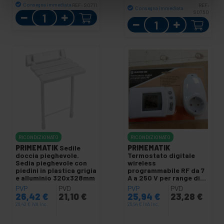
Consegna immediata
REF:
S0711
REF:
Consegna immediata
Quantità
S0750
Quantità
RICONDIZIONATO
RICONDIZIONATO
PRIMEMATIK
Sedile
PRIMEMATIK
doccia pieghevole.
Termostato digitale
Sedia pieghevole con
wireless
piedini in plastica grigia
programmabile RF da 7
e alluminio 320x328mm
A a 250 V per range di
temperatura da 5ºC a
PVP
PVD
PVP
PVD
30ºC
26,42
€
21,10
€
25,94
€
23,28
€
26,42
€
IVA inc.
25,94
€
IVA inc.