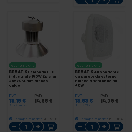
RICONDIZIONATO
RICONDIZIONATO
BEMATIK
Lampada LED
BEMATIK
Altoparlante
industriale 150W Epistar
da parete da esterno
495x460mm bianco
bianco orientabile da
caldo
40W
PVP
PVD
PVP
PVD
19,15
€
14,96
€
18,93
€
14,79
€
19,15
€
IVA inc.
18,93
€
IVA inc.
Consegna immediata
Consegna immediata
REF:
S1181
REF:
S1169
Quantità
Quantità