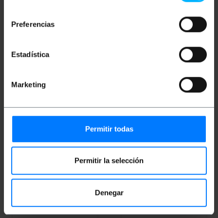
consentimiento
Consegna immediata
Consegna immediata
REF:
S1130
REF:
S1069
Quantità
Quantità
Preferencias
Estadística
Marketing
Permitir todas
RICONDIZIONATO
RICONDIZIONATO
PRIMEMATIK
Grondaia
PRIMEMATIK
Car 3 Bike
doppia scarico
Trailer Car Rear Bike
80x10cm con griglia in
Carrier
Permitir la selección
acciaio inox opaco
PVP
PVD
PVP
PVD
28,00
€
24,38
€
26,63
€
25,30
€
Denegar
28,00
€
IVA inc.
26,63
€
IVA inc.