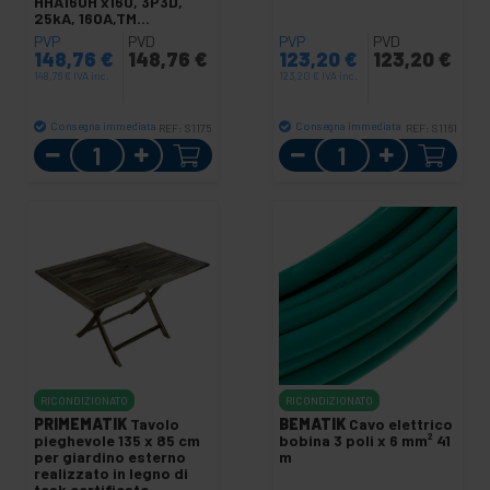
HHA160H x160, 3P3D,
25kA, 160A,TM
regolabile/fisso
PVP
PVD
PVP
PVD
148,76
€
148,76
€
123,20
€
123,20
€
148,76
€
IVA inc.
123,20
€
IVA inc.
Consegna immediata
Consegna immediata
REF:
S1175
REF:
S1161
Quantità
Quantità
RICONDIZIONATO
RICONDIZIONATO
PRIMEMATIK
Tavolo
BEMATIK
Cavo elettrico
pieghevole 135 x 85 cm
bobina 3 poli x 6 mm² 41
per giardino esterno
m
realizzato in legno di
teak certificato