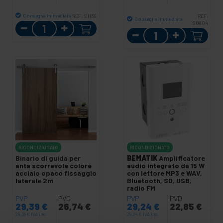
Consegna immediata
REF:
S1139
REF:
Consegna immediata
Quantità
S0804
Quantità
RICONDIZIONATO
RICONDIZIONATO
Binario di guida per
BEMATIK
Amplificatore
anta scorrevole colore
audio integrato da 15 W
acciaio opaco fissaggio
con lettore MP3 e WAV,
laterale 2m
Bluetooth, SD, USB,
radio FM
PVP
PVD
PVP
PVD
29,39
€
26,74
€
29,24
€
22,85
€
29,39
€
IVA inc.
29,24
€
IVA inc.