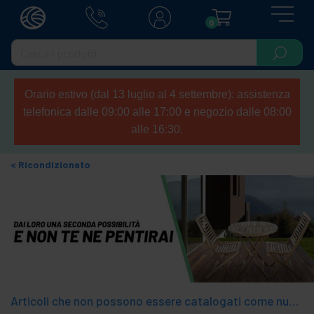
0
Orario estivo (dal 13 luglio al 4 settembre): assistenza
telefonica dalle 09:00 alle 17:00 e negozio dalle 08:00
alle 16:30.
Ricondizionato
Articoli che non possono essere catalogati come nuovi ma perfettamente funzionanti. La descrizione del prodotto specifica lo stato. Di solito sono articoli con un prezzo inferiore rispetto all'originale. Tutti i prodotti Outlet hanno una garanzia di due anni.