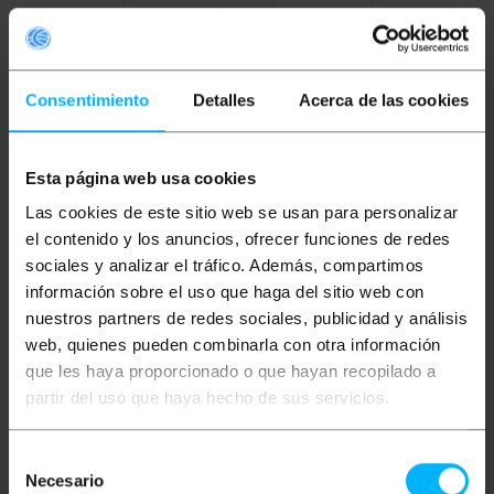
Consegna immediata
REF:
S0217
REF:
Consegna immediata
Quantità
S0403
Quantità
Consentimiento
Detalles
Acerca de las cookies
Esta página web usa cookies
Las cookies de este sitio web se usan para personalizar
el contenido y los anuncios, ofrecer funciones de redes
sociales y analizar el tráfico. Además, compartimos
información sobre el uso que haga del sitio web con
nuestros partners de redes sociales, publicidad y análisis
RICONDIZIONATO
RICONDIZIONATO
web, quienes pueden combinarla con otra información
PRIMEMATIK
Scarpiera
PRIMEMATIK
in metallo con 5
Portavaligie pieghevole
que les haya proporcionado o que hayan recopilado a
scomparti neri
con schienale per hotel
e appartamento in
partir del uso que haya hecho de sus servicios.
metallo cromato
560x440x680mm
PVP
PVD
PVP
PVD
28,86
€
27,01
€
28,81
€
25,97
€
Selección
28,86
€
IVA inc.
28,81
€
IVA inc.
Necesario
de