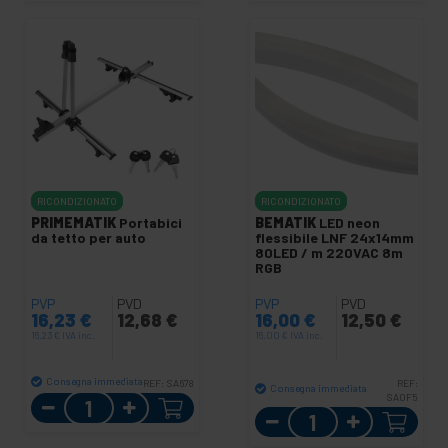
RICONDIZIONATO
RICONDIZIONATO
PRIMEMATIK
Portabici
BEMATIK
LED neon
da tetto per auto
flessibile LNF 24x14mm
80LED / m 220VAC 8m
RGB
PVP
PVD
PVP
PVD
16,23
€
12,68
€
16,00
€
12,50
€
16,23
€
IVA inc.
16,00
€
IVA inc.
Consegna immediata
REF:
SA678
REF:
Consegna immediata
Quantità
SA0F5
Quantità