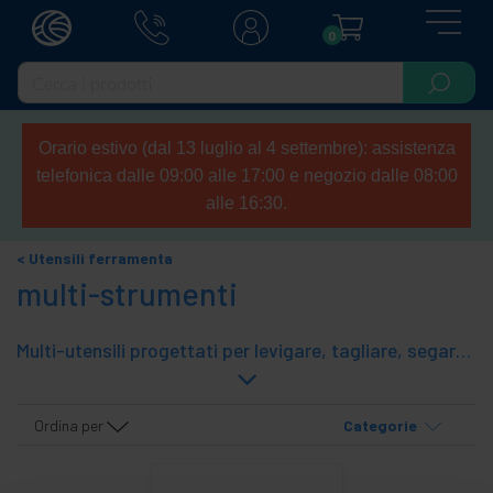
0
Orario estivo (dal 13 luglio al 4 settembre): assistenza
telefonica dalle 09:00 alle 17:00 e negozio dalle 08:00
alle 16:30.
Utensili ferramenta
multi-strumenti
Multi-utensili progettati per levigare, tagliare, segare, raschiare e lucidare diversi materiali come legno, plastica, metallo, tra gli altri. È caratterizzato dall'avere più funzioni da una singola macchina. Nel nostro catalogo troverai una vasta gamma di multiutensili per ferramenta, utili per trattare diversi materiali. In questa sezione troverai multiutensili versatili che garantiscono un lavoro ottimale e pulito, ottenendo risultati facili e precisi.
Ordina per
Categorie