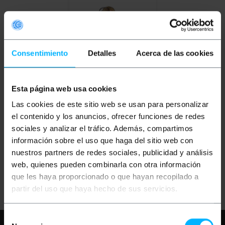
Consentimiento
Detalles
Acerca de las cookies
Esta página web usa cookies
Confezione da 2 gruppi
spazzole per 08709
KOMA Tools 08693
Las cookies de este sitio web se usan para personalizar
el contenido y los anuncios, ofrecer funciones de redes
sociales y analizar el tráfico. Además, compartimos
PVP
PVD
1,12
€
1,08
€
información sobre el uso que haga del sitio web con
1,12
€
IVA inc.
nuestros partners de redes sociales, publicidad y análisis
web, quienes pueden combinarla con otra información
REF:
Consegna immediata
que les haya proporcionado o que hayan recopilado a
KM340
Quantità
partir del uso que haya hecho de sus servicios.
Selección
Hai bisogno di aiuto?
Per favore,