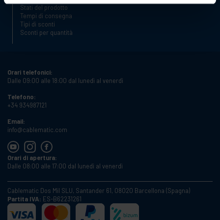
Stati del prodotto
Tempi di consegna
Tipi di sconti
Sconti per quantità
Orari telefonici:
Dalle 09:00 alle 18:00 dal lunedì al venerdì
Telefono:
+34 934987121
Email:
info@cablematic.com
Orari di apertura:
Dalle 08:00 alle 17:00 dal lunedì al venerdì
Cablematic Dos Mil SLU, Santander 61, 08020 Barcellona (Spagna)
Partita IVA:
ES-B62231261