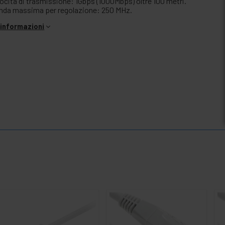
locità di trasmissione: 1Gbps (1000Mbps) oltre 100 metri.
nda massima per regolazione: 250 MHz.
i informazioni