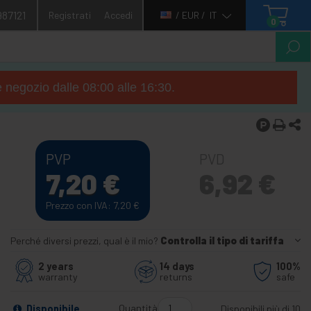
987121
Registrati
Accedi
/ EUR /
IT
0
e negozio dalle 08:00 alle 16:30.
PVP
PVD
7,20
€
6,92
€
Prezzo con IVA: 7,20
€
Perché diversi prezzi, qual è il mio?
Controlla il tipo di tariffa
2 years
14 days
100%
warranty
returns
safe
Quantità
Disponibile
Disponibili più di 10