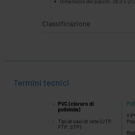
Dimensioni del pacchi: 28.0 x 21.
Casa
+
e
affari
+
Tempo
Classificazione
Libero
+
Zona
medica
Termini tecnici
PVC (cloruro di
PVC
polivinile)
Il 
Tipi di cavi di rete (UTP,
Pos
FTP, STP)
Rig