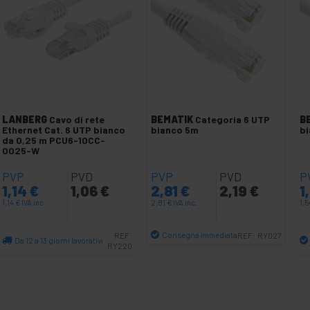
LANBERG
Cavo di rete
BEMATIK
Categoria 6 UTP
B
Ethernet Cat. 6 UTP bianco
bianco 5m
b
da 0,25 m PCU6-10CC-
0025-W
PVP
PVD
PVP
PVD
P
1,14
€
1,06
€
2,81
€
2,19
€
1
1,14
€
IVA inc.
2,81
€
IVA inc.
1,
Consegna immediata
REF:
REF:
RY027
Da 12 a 13 giorni lavorativi
RY220
Quantità
Quantità