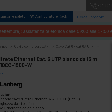
+34 934
uasori e paletti
🛠️ Configuratore Rack
4 settembre): assistenza telefonica dalle 09:00 alle 17:00 
ernet
Cavi e connettore LAN
Cavo Cat.6 / cat.6A UTP
i rete Ethernet Cat. 6 UTP bianco da 15 m
10CC-1500-W
27
cazioni
tegoria cavo di rete Ethernet RJ45 6 UTP (Cat. 6).
ghezza del filo di 15 m.
vo Ethernet a colori bianco.