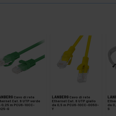
ANBERG
Cavo di rete
LANBERG
Cavo di rete
LAN
hernet Cat. 6 UTP verde
Ethernet Cat. 6 UTP giallo
Ethe
 0,25 m PCU6-10CC-
da 0,5 m PCU6-10CC-0050-
da 0
025-G
Y
S