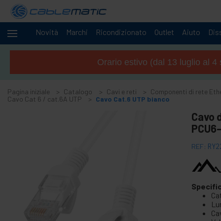
Novità
Marchi
Ricondizionato
Outlet
Aiuto
Diss
Cavi
-
e
Orario estivo (dal 13 luglio al 
reti
+
Accessori M.2 SSD SATA HDD SAS
Pagina iniziale
Catalogo
Cavi e reti
Componenti di rete Eth
+
Accessori FireWire
Cavo Cat 6 / cat.6A UTP
Cavo Cat.6 UTP bianco
+
ATA IDE adattatore e accessori
Cavo d
+
PCU6-
Adattatore Bluetooth e accessori
+
Porta parallela
REF:
RY2
+
Interface serial
+
cavo BCC
+
Specifi
Cavi e adattatore MIDI
Ca
+
Cavi e accessori USB
Lun
Ca
+
Cavi CISCO