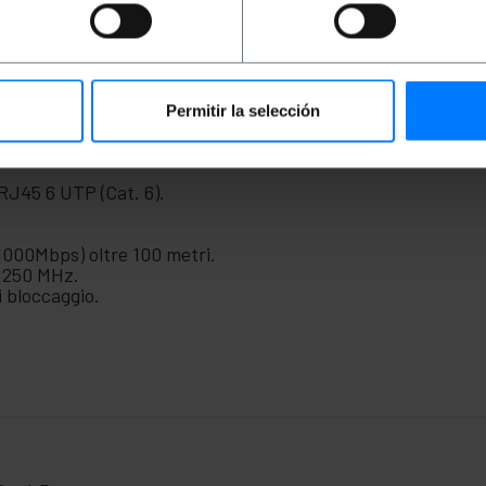
rconnettere dispositivi che dispongono di connessione Ethe
sso, server, dischi rigidi in formato NAS ed elettronica di
Ethernet), data center e qualsiasi dispositivo che richieda
 anche per la trasmissione video insieme ad appositi kit tr
rre il più possibile le interferenze elettriche e in conformit
-10CC-1500-W.
Permitir la selección
RJ45 6 UTP (Cat. 6).
(1000Mbps) oltre 100 metri.
 250 MHz.
 bloccaggio.