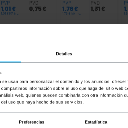
PVP
PVD
PVP
PVD
P
1,01
€
0,75
€
1,78
€
1,31
€
1
1,01
€
IVA inc.
1,78
€
IVA inc.
1,
REF:
REF:
Consegna immediata
Da 12 a 13 giorni lavorativi
RY022
RJ102
Quantità
Quantità
Detalles
s
b se usan para personalizar el contenido y los anuncios, ofrecer
s, compartimos información sobre el uso que haga del sitio web 
 análisis web, quienes pueden combinarla con otra información q
r del uso que haya hecho de sus servicios.
a 6 UTP (Cat.6) di 15 m e colore bianco che permette sia la
Preferencias
Estadística
rtura in PVC che funge da isolante.Ideale per l'utilizzo si