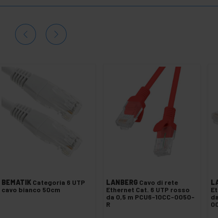
BEMATIK
Categoria 6 UTP
LANBERG
Cavo di rete
L
cavo bianco 50cm
Ethernet Cat. 6 UTP rosso
Et
da 0,5 m PCU6-10CC-0050-
da
R
0