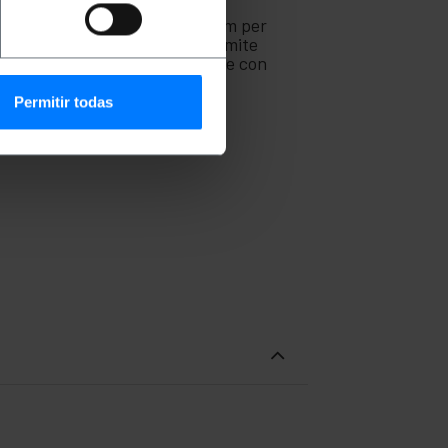
rnet come laptop, computer,
 rete come router, switch, modem per
 una connessione a Internet tramite
asmettitori video. Progettazione con
à con le normative più esigenti.
Permitir todas