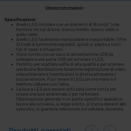
Ulteriori informazioni
Specificazioni
Anello LED circolare con un diametro di 16 cm (6 ”) che
fornisce tre tipi di luce: bianco freddo, bianco caldo e
giallo caldo.
Anello LED facilmente manipolabile e trasportabile. Offre
10 livelli di luminosità regolabili, quindi si adatta a tutti i
tipi di spazi e situazioni.
Viene fornito con un cavo di alimentazione USB da
collegare a una porta USB per azionare il LED.
Perfetto per scattare selfie di alta qualità e per ottenere
una buona illuminazione durante la registrazione di video,
videochiamate e trasmissioni in diretta attraverso i
social network. Puoi tenere il LED con una mano e il
telefono cellulare con l'altra.
La luce a LED può essere utilizzata come torcia per
creare una luce ambientale o per rafforzare
l'illuminazione generale in un punto specifico quando si
lavora alla scrivania, si legge a letto, si trucca davanti allo
specchio, si guarda la televisione sul cellulare, eccetera.
Prodotti correlati