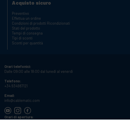
Acquisto sicuro
Preventivo
Effettua un ordine
Condizioni di prodotti Ricondizionati
Stati del prodotto
Tempi di consegna
Tipi di sconti
Sconti per quantità
Orari telefonici:
Dalle 09:00 alle 18:00 dal lunedì al venerdì
Telefono:
+34 934987121
Email:
info@cablematic.com
Orari di apertura:
Dalle 08:00 alle 17:00 dal lunedì al venerdì