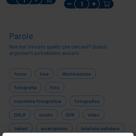
Quantità
Parole
Non hai trovato quello che cercavi? Questi
argomenti potrebbero aiutarti
fuoco
luce
illuminazione
fotografia
foto
macchina fotografica
fotografica
DSLR
studio
DVR
video
tablet
smartphone
telefono cellulare