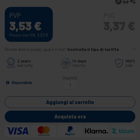
PVP
PVD
3,53
€
3,37
€
Prezzo con IVA: 3,53
€
Perché diversi prezzi, qual è il mio?
Controlla il tipo di tariffa
2 years
14 days
100%
warranty
returns
safe
Quantità
Disponibile
Aggiungi al carrello
Acquista ora