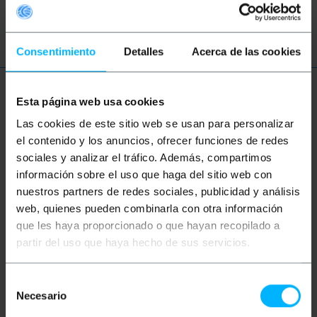
telefonino
Consentimiento
Detalles
Acerca de las cookies
Ulteriori informazioni
Esta página web usa cookies
Las cookies de este sitio web se usan para personalizar
el contenido y los anuncios, ofrecer funciones de redes
Descrizione
sociales y analizar el tráfico. Además, compartimos
información sobre el uso que haga del sitio web con
nuestros partners de redes sociales, publicidad y análisis
Luce LED ad anello che emette luce bianca o gialla
web, quienes pueden combinarla con otra información
per diverse utenze. Anello LED che può essere
facilmente afferrato in mano o fissato a un
que les haya proporcionado o que hayan recopilado a
treppiede per comfort e stabilità. Ideale per
partir del uso que haya hecho de sus servicios.
ottenere una buona illuminazione in un punto
specifico, soprattutto quando si scattano selfie.
Specifiche
Selección
Anello LED circolare con un diametro di 16 cm
Necesario
de
(6 ”) che fornisce tre tipi di luce: bianco freddo,
consentimiento