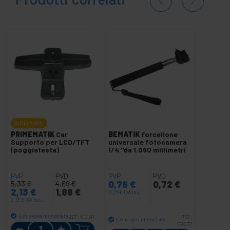
OUTLET
60%
PRIMEMATIK
Car
BEMATIK
Forcellone
Supporto per LCD/TFT
universale fotocamera
(poggiatesta)
1/4 "da 1.090 millimetri
PVP
PVD
PVP
PVD
0,76
€
0,72
€
5,33
€
4,69
€
2,13
€
1,88
€
0,76
€
IVA inc.
2,13
€
IVA inc.
Consegna immediata
REF:
ST091
REF:
Consegna immediata
Quantità
EV077