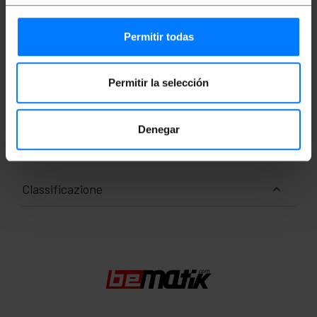
Peso lordo: 10 g
Dimensioni del prodotto (larghezza x
profondità x altezza): 2.9 x 1.4 x 1.4 cm
Permitir todas
Numero di pacchi: 1
Dimensioni del pacchi: 2.9 x 1.4 x 1.4 cm
Permitir la selección
Documentazione
Denegar
Scheda prodotto 1
Classificazione