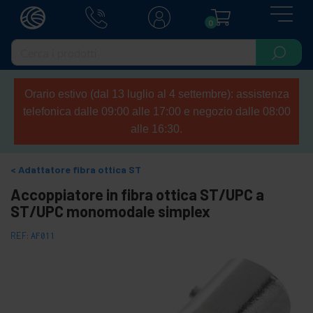
0
Orario estivo (dal 13 luglio al 4 settembre): assistenza
telefonica dalle 09:00 alle 17:00 e negozio dalle 08:00
alle 16:30.
Adattatore fibra ottica ST
Accoppiatore in fibra ottica ST/UPC a
ST/UPC monomodale simplex
REF:
AF011