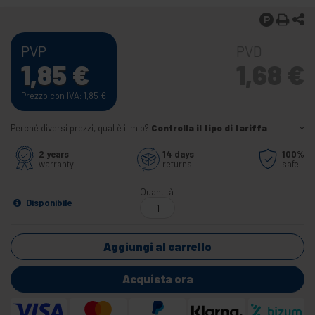
PVP
PVD
1,85
€
1,68
€
Prezzo con IVA: 1,85
€
Perché diversi prezzi, qual è il mio?
Controlla il tipo di tariffa
2 years
14 days
100%
warranty
returns
safe
Quantità
Disponibile
Aggiungi al carrello
Acquista ora