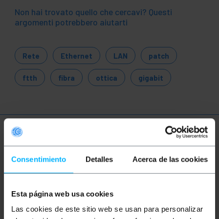
Non hai trovato quello che cercavi? Questi
argomenti potrebbero aiutarti
Rete
Ethernet
LAN
patch
ftth
fibra
ottica
gigabit
Ulteriori informazioni
Consentimiento
Detalles
Acerca de las cookies
Descrizione
Esta página web usa cookies
Accoppiatore in fibra ottica ST progettato per unire
Las cookies de este sitio web se usan para personalizar
cavi simplex monomodali con la minima perdita