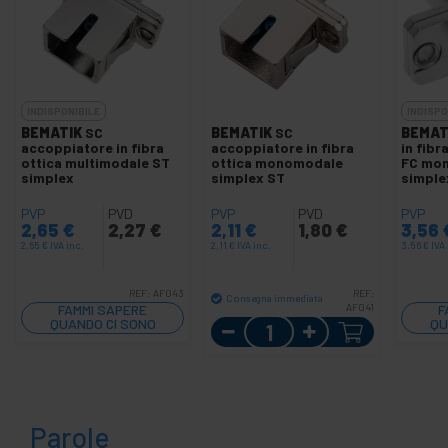
INDISPONIBILE
INDISPO
BEMATIK
SC
BEMATIK
SC
BEMAT
accoppiatore in fibra
accoppiatore in fibra
in fibr
ottica multimodale ST
ottica monomodale
FC mo
simplex
simplex ST
simple
PVP
PVD
PVP
PVD
PVP
2,65
€
2,27
€
2,11
€
1,80
€
3,56
2,65
€
IVA inc.
2,11
€
IVA inc.
3,56
€
IVA 
REF:
AF043
REF:
Consegna immediata
FAMMI SAPERE
AF041
F
QUANDO CI SONO
Quantità
QU
SCORTE
Parole