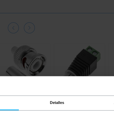
OUTLET
60%
Detalles
BEMATIK
BNC connettore
BEMATIK
BNC femmina a
B
coassiale maschio del cavo
morsettiera
a
(RG59)
H)