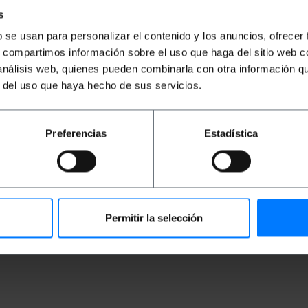
s
PVP
PVD
PVP
PVD
P
b se usan para personalizar el contenido y los anuncios, ofrecer
0,97
€
0,86
€
1,05
€
0,92
€
3
s, compartimos información sobre el uso que haga del sitio web 
0,42
€
0,37
€
0,97
€
IVA inc.
3,
 análisis web, quienes pueden combinarla con otra información q
0,42
€
IVA inc.
r del uso que haya hecho de sus servicios.
Consegna immediata
Consegna immediata
REF:
RC014
REF:
AY088
Quantità
Quantità
Preferencias
Estadística
Permitir la selección