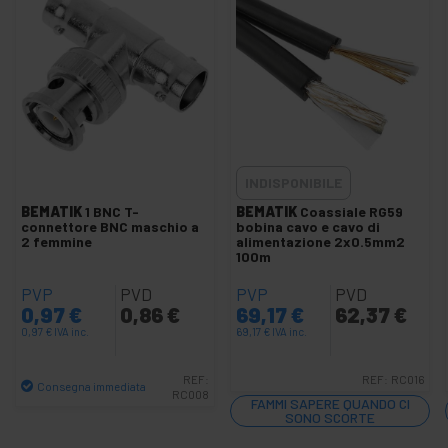
Cavo video
Scheda audio e adattatore
+
Accessori GoPro
+
Wireless Audio Tour
+
CCTV Camera e accessórios
+
Schermi Proiezione
INDISPONIBILE
+
Computer e TV stand
BEMATIK
1 BNC T-
BEMATIK
Coassiale RG59
+
connettore BNC maschio a
bobina cavo e cavo di
VGA DVI HDMI DisplayPort SDI Video
2 femmine
alimentazione 2x0.5mm2
100m
Luci
+
e
PVP
PVD
PVP
PVD
suoni
0,97
€
0,86
€
69,17
€
62,37
€
+
0,97
€
IVA inc.
69,17
€
IVA inc.
Fotografia
+
Utensili e
REF:
REF:
RC016
Consegna immediata
RC008
ferramenta
FAMMI SAPERE QUANDO CI
Quantità
SONO SCORTE
Sicurezza,
+
allarmi e