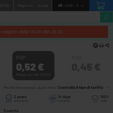
987121
Registrati
Accedi
/ EUR /
IT
0
e negozio dalle 08:00 alle 16:30.
PVP
PVD
0,52
€
0,45
€
Prezzo con IVA: 0,52
€
Perché diversi prezzi, qual è il mio?
Controlla il tipo di tariffa
2 years
14 days
100%
warranty
returns
safe
Esaurito