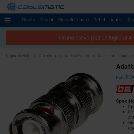
Novità
Marchi
Ricondizionato
Outlet
Aiuto
Diss
Cavi
+
e
Orario estivo (dal 13 luglio al 
reti
Racks
+
e
Pagina iniziale
Catalogo
Audio e Video
Accessori di audio e
server
Audio
Adatt
-
e
Video
REF:
RC0
-
Accessori di audio e video
Accessori per la cattura video
Specifi
+
Accessori e adattatori AV
Sp
Se
+
Altoparlanti rinforzo
pr
+
Di
Cavi OFC audio e video
ca
+
Cavi audio