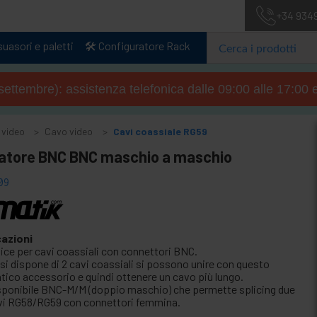
+34 934
uasori e paletti
🛠️ Configuratore Rack
4 settembre): assistenza telefonica dalle 09:00 alle 17:00 
 video
Cavo video
Cavi coassiale RG59
atore BNC BNC maschio a maschio
09
cazioni
lice per cavi coassiali con connettori BNC.
 si dispone di 2 cavi coassiali si possono unire con questo
atico accessorio e quindi ottenere un cavo più lungo.
sponibile BNC-M/M (doppio maschio) che permette splicing due
vi RG58/RG59 con connettori femmina.