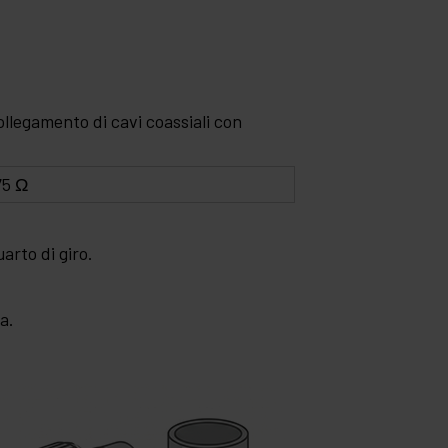
ollegamento di cavi coassiali con
75 Ω
arto di giro.
a.