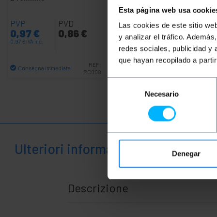
Esta página web usa cookie
PVP
PVD
PVP
PVD
Las cookies de este sitio we
0,97
€
0,86
€
1,24
€
0,92
€
y analizar el tráfico. Ademá
0,97
€
IVA inc.
1,24
€
IVA inc.
redes sociales, publicidad y
que hayan recopilado a parti
Consegna immediata
REF:
REF:
AY087
Consegna immediata
RC008
Quantità
Selección
Quantità
Necesario
de
consentimiento
Ulteriori informazioni
Denegar
Descrizione