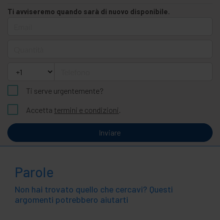
Ti avviseremo quando sarà di nuovo disponibile.
Email
Quantità
Telefono
Ti serve urgentemente?
Accetta
termini e condizioni
.
Inviare
Parole
Non hai trovato quello che cercavi? Questi
argomenti potrebbero aiutarti