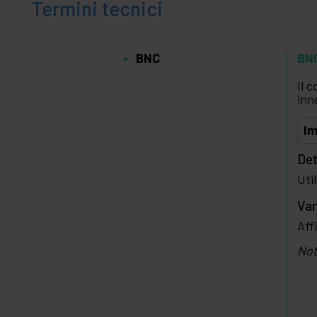
Termini tecnici
BNC
BN
Il 
inn
I
Det
Uti
Van
Aff
Not