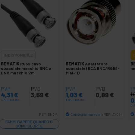
INDISPONIBILE
BEMATIK
RG59 cavo
BEMATIK
Adattatore
B
coassiale maschio BNC a
coassiale (RCA BNC/RG59-
mo
BNC maschio 2m
M al-H)
PVP
PVD
PVP
PVD
P
4,31
€
3,59
€
1,03
€
0,89
€
1,
0
4,31
€
IVA inc.
1,03
€
IVA inc.
0,
Consegna immediata
REF:
BN014
REF:
AY084
Quantità
FAMMI SAPERE QUANDO CI
SONO SCORTE