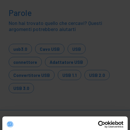
Parole
Non hai trovato quello che cercavi? Questi
argomenti potrebbero aiutarti
usb3.0
Cavo USB
USB
connettore
Adattatore USB
Convertitore USB
USB 1.1
USB 2.0
USB 3.0
Ulteriori informazioni