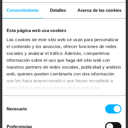
Consentimiento
Detalles
Acerca de las cookies
Descrizione
Esta página web usa cookies
Adattatore compatto con un connettore USB 3.0
Type-C maschio dritto a un'estremità e un
Las cookies de este sitio web se usan para personalizar
connettore USB 3.0 Type-C maschio all'altra. Il
el contenido y los anuncios, ofrecer funciones de redes
connettore 3.0 è bifacciale e reversibile (la posizione
di inserimento è irrilevante).
sociales y analizar el tráfico. Además, compartimos
información sobre el uso que haga del sitio web con
Specifiche
Adattatore USB-C 3.0 maschio dritto a USB-C
nuestros partners de redes sociales, publicidad y análisis
3.0 maschio.
web, quienes pueden combinarla con otra información
Compatibile con USB4™, supporta velocità di
que les haya proporcionado o que hayan recopilado a
trasferimento fino a 40 Gbit/s.
Supporta la ricarica rapida tramite Power
partir del uso que haya hecho de sus servicios.
Delivery (EPR) fino a 240 W.
Compatibile con segnali video ad alta
risoluzione fino a 8K a 60 Hz.
Selección
Piena compatibilità con USB 3.1, USB 2.0,
Necesario
de
Thunderbolt™ 3 e 4.
Custodia in metallo robusta e compatta,
consentimiento
ideale per i viaggi.
Il connettore 3.0 è reversibile su entrambi i lati
Preferencias