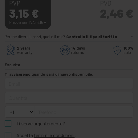
PVP
PVD
3,15
€
2,46
€
Prezzo con IVA: 3,15
€
Perché diversi prezzi, qual è il mio?
Controlla il tipo di tariffa
2 years
14 days
100%
warranty
returns
safe
Esaurito
Ti avviseremo quando sarà di nuovo disponibile.
Email
Quantità
Telefono
Ti serve urgentemente?
Accetta
termini e condizioni
.