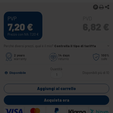
PVP
PVD
7,20
€
6,82
€
Prezzo con IVA: 7,20
€
Perché diversi prezzi, qual è il mio?
Controlla il tipo di tariffa
2 years
14 days
100%
warranty
returns
safe
Quantità
Disponibile
Disponibili più di 10
Aggiungi al carrello
Acquista ora