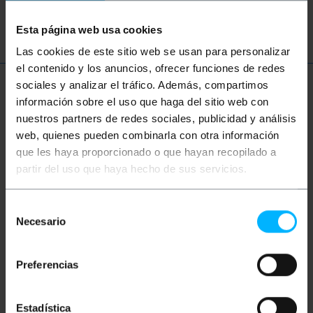
staffe TV supporto da pavimento
Esta página web usa cookies
Las cookies de este sitio web se usan para personalizar
el contenido y los anuncios, ofrecer funciones de redes
sociales y analizar el tráfico. Además, compartimos
Ulteriori informazioni
información sobre el uso que haga del sitio web con
nuestros partners de redes sociales, publicidad y análisis
web, quienes pueden combinarla con otra información
Descrizione
que les haya proporcionado o que hayan recopilado a
partir del uso que haya hecho de sus servicios.
Adattatore fisso per schermo TV piatto progettato
per essere installato su un altro supporto per
Selección
adattarlo ad una dimensione non disponibile sul
Necesario
de
supporto da adattare. Base per paravento, basata
su una robusta piastra metallica che conferisce
consentimiento
stabilità alla struttura. È un sistema di supporto
fisso, non è regolabile. Prodotto da TOOQ, con
Preferencias
riferimento VMA0200-B.
Specifiche
Estadística
Adattatore fisso per schermo piatto