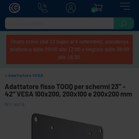
0
Orario estivo (dal 13 luglio al 4 settembre): assistenza
telefonica dalle 09:00 alle 17:00 e negozio dalle 08:00
alle 16:30.
Adattatore VESA
Adattatore fisso TOOQ per schermi 23" -
42" VESA 100x200, 200x100 e 200x200 mm
REF:
OU118