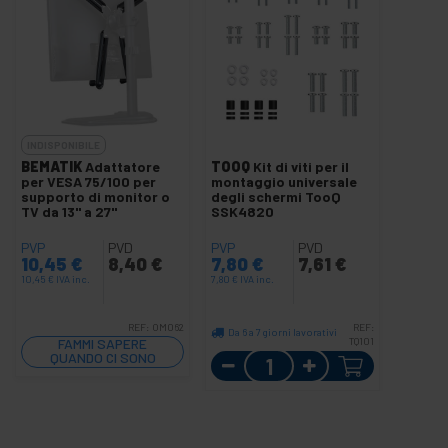
INDISPONIBILE
BEMATIK
Adattatore
TOOQ
Kit di viti per il
per VESA 75/100 per
montaggio universale
supporto di monitor o
degli schermi TooQ
TV da 13" a 27"
SSK4820
PVP
PVD
PVP
PVD
10,45
€
8,40
€
7,80
€
7,61
€
10,45
€
IVA inc.
7,80
€
IVA inc.
REF:
OM062
REF:
Da 6 a 7 giorni lavorativi
FAMMI SAPERE
TQ101
QUANDO CI SONO
Quantità
SCORTE