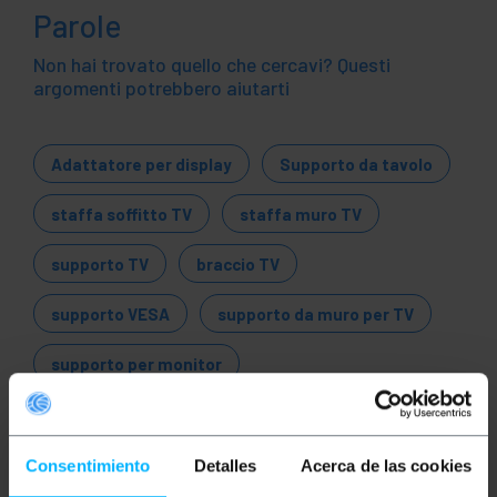
Parole
Non hai trovato quello che cercavi? Questi
argomenti potrebbero aiutarti
Adattatore per display
Supporto da tavolo
staffa soffitto TV
staffa muro TV
supporto TV
braccio TV
supporto VESA
supporto da muro per TV
supporto per monitor
staffe TVm supporto da pavimento
staffa da parete
Consentimiento
Detalles
Acerca de las cookies