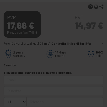
PVP
PVD
17,66
€
14,97
€
Prezzo con IVA: 17,66
€
Perché diversi prezzi, qual è il mio?
Controlla il tipo di tariffa
2 years
14 days
100%
warranty
returns
safe
Esaurito
Ti avviseremo quando sarà di nuovo disponibile.
Email
Quantità
Telefono