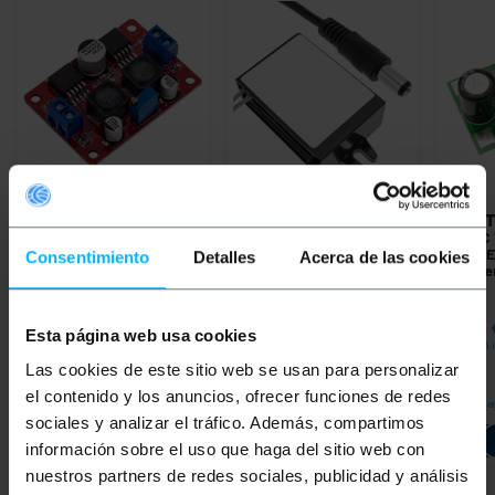
BEMATIK
Alimentazione
BEMATIK
Convertitore
BEMAT
DC-DC da 3,5-28V a
DC-DC 36W da 24V a 12V
DC-DC 
1,25-26V con
3A con connettore DC-
luce L
Consentimiento
Detalles
Acerca de las cookies
convertitore di tensione
jack
dimme
LM2596S LM2577S DW-
0390
PVP
PVD
PVP
PVD
PVP
9,75
€
8,63
€
15,09
€
12,79
€
4,46
Esta página web usa cookies
9,75
€
IVA inc.
15,09
€
IVA inc.
4,46
€
IVA 
Las cookies de este sitio web se usan para personalizar
el contenido y los anuncios, ofrecer funciones de redes
REF:
REF:
Consegna immediata
Consegna immediata
Conse
AK030
AV017
sociales y analizar el tráfico. Además, compartimos
Quantità
Quantità
información sobre el uso que haga del sitio web con
nuestros partners de redes sociales, publicidad y análisis