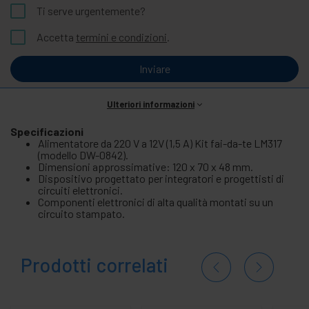
Ti serve urgentemente?
Accetta
termini e condizioni
.
Inviare
Ulteriori informazioni
Specificazioni
Alimentatore da 220 V a 12V (1,5 A) Kit fai-da-te LM317
(modello DW-0842).
Dimensioni approssimative: 120 x 70 x 48 mm.
Dispositivo progettato per integratori e progettisti di
circuiti elettronici.
Componenti elettronici di alta qualità montati su un
circuito stampato.
Prodotti correlati