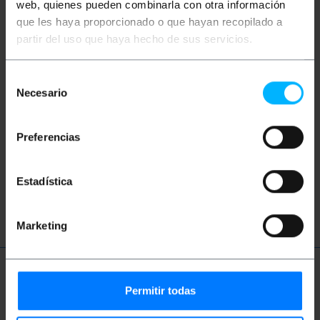
web, quienes pueden combinarla con otra información
que les haya proporcionado o que hayan recopilado a
Parole
partir del uso que haya hecho de sus servicios.
Non hai trovato quello che cercavi? Questi
Selección
argomenti potrebbero aiutarti
Necesario
de
consentimiento
circuito
integrato
elettronica
Preferencias
integratore
scheda
design
Estadística
arduino
raspberry
Marketing
Ulteriori informazioni
Permitir todas