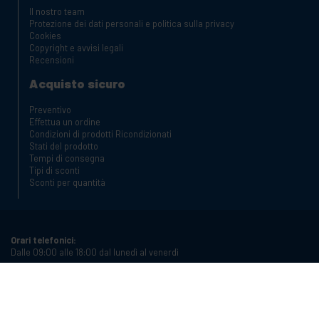
Il nostro team
Protezione dei dati personali e politica sulla privacy
Cookies
Copyright e avvisi legali
Recensioni
Acquisto sicuro
Preventivo
Effettua un ordine
Condizioni di prodotti Ricondizionati
Stati del prodotto
Tempi di consegna
Tipi di sconti
Sconti per quantità
Orari telefonici:
Dalle 09:00 alle 18:00 dal lunedì al venerdì
Telefono:
+34 934987121
Email: