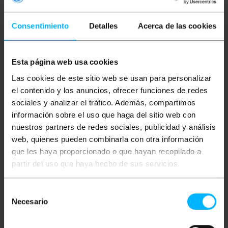
Ulteriori informazioni
Consentimiento
Detalles
Acerca de las cookies
Descrizione
Esta página web usa cookies
Armadio rack a parete RackMatic SOHORack da 19".
Las cookies de este sitio web se usan para personalizar
Questo armadio a parete 6U ha dimensioni esterne
di 600 (L) x 600 (P) x 370 (A) mm. Ottimizza
el contenido y los anuncios, ofrecer funciones de redes
l'infrastruttura IT centralizzando dispositivi come
sociales y analizar el tráfico. Además, compartimos
switch, router, multiprese e altri sistemi di
comunicazione in un nucleo operativo sicuro. Il suo
información sobre el uso que haga del sitio web con
design è ottimizzato per organizzare sistemi rack e
nuestros partners de redes sociales, publicidad y análisis
accessori, massimizzando lo spazio e la gestione
web, quienes pueden combinarla con otra información
dei cavi, garantendo un'architettura di rete
professionale, organizzata e di facile gestione in
que les haya proporcionado o que hayan recopilado a
qualsiasi installazione di telecomunicazioni.
partir del uso que haya hecho de sus servicios.
Specifiche
Armadio rack da 19" assemblato con
Selección
componenti della gamma di alta qualità
SOHORack GO.
Necesario
de
Struttura completa con guide per portapacchi
consentimiento
anteriori e posteriori da 19", regolabili in
profondità per adattarsi a qualsiasi esigenza.