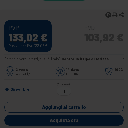
PVP
PVD
133,02
€
103,92
€
Prezzo con IVA: 133,02
€
Perché diversi prezzi, qual è il mio?
Controlla il tipo di tariffa
2 years
14 days
100%
warranty
returns
safe
Quantità
Disponibile
Aggiungi al carrello
Acquista ora