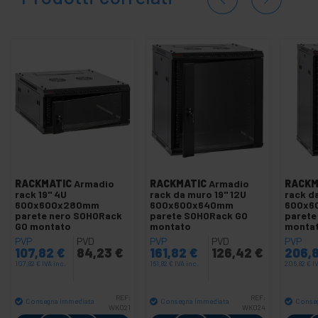
RACKMATIC
Armadio
RACKMATIC
Armadio
RACKM
rack 19" 4U
rack da muro 19'' 12U
rack da
600x600x280mm
600x600x640mm
600x6
parete nero SOHORack
parete SOHORack GO
parete
GO montato
montato
monta
PVP
PVD
PVP
PVD
PVP
107,82
€
84,23
€
161,82
€
126,42
€
206,
107,82
€
IVA inc.
161,82
€
IVA inc.
206,82
€
I
REF:
REF:
Consegna immediata
Consegna immediata
Conse
WK021
WK024