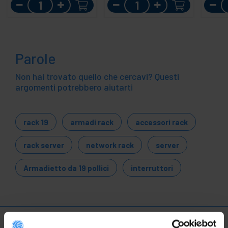
Quantità
Quantità
Parole
Non hai trovato quello che cercavi? Questi
argomenti potrebbero aiutarti
rack 19
armadi rack
accessori rack
rack server
network rack
server
Armadietto da 19 pollici
interruttori