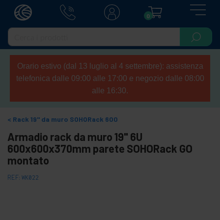
0
Orario estivo (dal 13 luglio al 4 settembre): assistenza
telefonica dalle 09:00 alle 17:00 e negozio dalle 08:00
alle 16:30.
Rack 19" da muro SOHORack 600
Armadio rack da muro 19" 6U
600x600x370mm parete SOHORack GO
montato
REF:
WK022