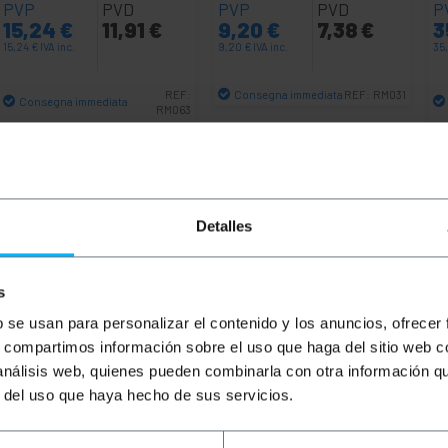
PVP
PVD
PVP
PVD
P
15,24
€
11,91
€
9,20
€
7,38
€
3
15,24
€
IVA inc.
9,20
€
IVA inc.
35
Consegna immediata
REF:
REF:
RM031
Consegna immediata
RM063
Quantità
Quantità
Detalles
s
b se usan para personalizar el contenido y los anuncios, ofrecer
s, compartimos información sobre el uso que haga del sitio web 
 análisis web, quienes pueden combinarla con otra información q
r del uso que haya hecho de sus servicios.
9", alto 42U, con dimensioni esterne di 800 mm (larghezz
di alta qualità con spessore di 2 mm, verniciato nero RAL90