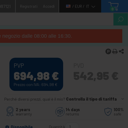
987121
Registrati
Accedi
/ EUR /
IT
0
e negozio dalle 08:00 alle 16:30.
PVP
PVD
694,98
€
542,95
€
Prezzo con IVA: 694,98
€
Perché diversi prezzi, qual è il mio?
Controlla il tipo di tariffa
2 years
14 days
100%
warranty
returns
safe
Quantità
Disponibile