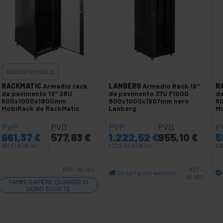
INDISPONIBILE
RACKMATIC
Armadio rack
LANBERG
Armadio Rack 19"
R
da pavimento 19'' 38U
da pavimento 37U F1000
da
600x1000x1800mm
800x1000x1907mm nero
6
MobiRack de RackMatic
Lanberg
M
PVP
PVD
PVP
PVD
P
661,37
€
577,83
€
1.222,52
€
955,10
€
5
661,37
€
IVA inc.
1.222,52
€
IVA inc.
59
REF:
WL043
REF:
Da 6 a 7 giorni lavorativi
WL557
FAMMI SAPERE QUANDO CI
Quantità
SONO SCORTE