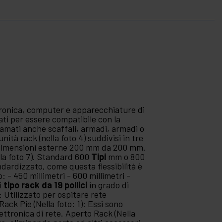
tronica, computer e apparecchiature di
ti per essere compatibile con la
iamati anche scaffali, armadi, armadi o
unità rack (nella foto 4) suddivisi in tre
 e dimensioni esterne 200 mm da 200 mm.
lla foto 7). Standard 600
Tipi
mm o 800
andardizzato, come questa flessibilità è
: - 450 millimetri - 600 millimetri -
ri
tipo rack da 19 pollici
in grado di
): Utilizzato per ospitare rete
Rack Pie (Nella foto: 1): Essi sono
lettronica di rete. Aperto Rack (Nella