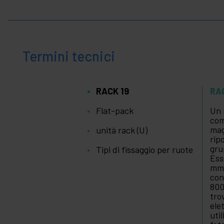
Termini tecnici
RACK 19
RA
Flat-pack
Un 
com
mag
unità rack (U)
rip
gru
Tipi di fissaggio per ruote
Ess
m
con
800
tro
ele
uti