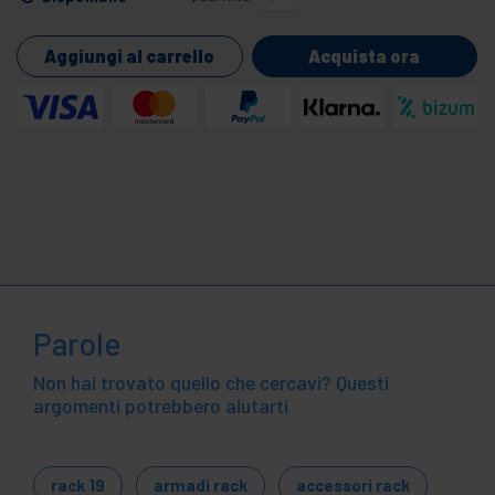
Aggiungi al carrello
Acquista ora
Parole
Non hai trovato quello che cercavi? Questi
argomenti potrebbero aiutarti
rack 19
armadi rack
accessori rack