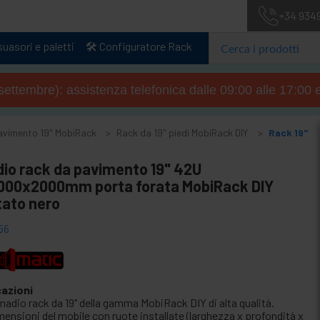
+34 934
uasori e paletti
🛠️ Configuratore Rack
4 settembre): assistenza telefonica dalle 09:00 alle 17:00 
avimento 19" MobiRack
Rack da 19" piedi MobiRack DIY
Rack 19"
io rack da pavimento 19" 42U
000x2000mm porta forata MobiRack DIY
ato nero
66
cazioni
madio rack da 19" della gamma MobiRack DIY di alta qualità.
ensioni del mobile con ruote installate (larghezza x profondità x