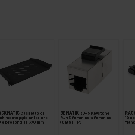
ACKMATIC
Cassetto di
BEMATIK
RJ45 Keystone
RAC
ck montaggio anteriore
RJ45 femmina a femmina
19 c
 e profondità 370 mm
(Cat6 FTP)
flang