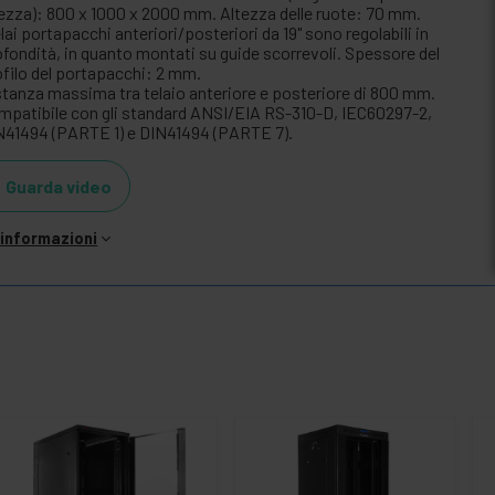
tezza): 800 x 1000 x 2000 mm. Altezza delle ruote: 70 mm.
elai portapacchi anteriori/posteriori da 19" sono regolabili in
ofondità, in quanto montati su guide scorrevoli. Spessore del
ofilo del portapacchi: 2 mm.
stanza massima tra telaio anteriore e posteriore di 800 mm.
mpatibile con gli standard ANSI/EIA RS-310-D, IEC60297-2,
N41494 (PARTE 1) e DIN41494 (PARTE 7).
Guarda video
i informazioni