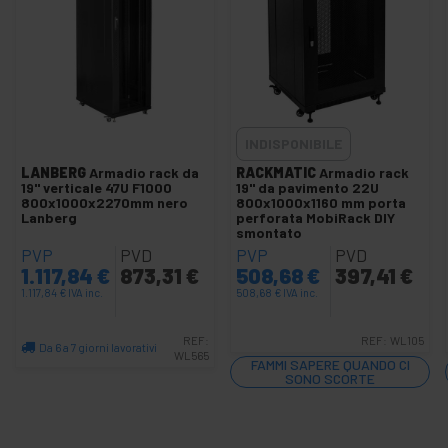
+
Fotografia
+
Utensili e
ferramenta
Sicurezza,
+
allarmi e
controllo
INDISPONIBILE
+
Elettronica
LANBERG
Armadio rack da
RACKMATIC
Armadio rack
e gadget
19" verticale 47U F1000
19" da pavimento 22U
Casa
800x1000x2270mm nero
800x1000x1160 mm porta
+
Lanberg
perforata MobiRack DIY
e
smontato
affari
PVP
PVD
PVP
PVD
+
Tempo
1.117,84
€
873,31
€
508,68
€
397,41
€
Libero
1.117,84
€
IVA inc.
508,68
€
IVA inc.
+
Zona
medica
REF:
REF:
WL105
Da 6 a 7 giorni lavorativi
WL565
FAMMI SAPERE QUANDO CI
Quantità
SONO SCORTE