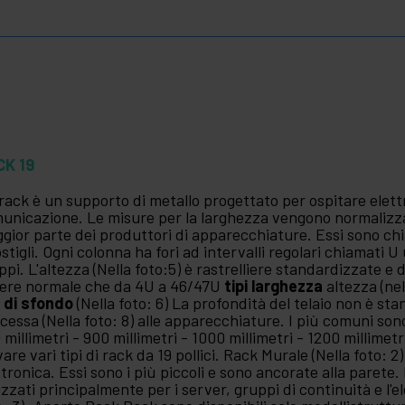
CK 19
rack è un supporto di metallo progettato per ospitare elet
unicazione. Le misure per la larghezza vengono normalizza
gior parte dei produttori di apparecchiature. Essi sono ch
ostigli. Ogni colonna ha fori ad intervalli regolari chiamati U 
ppi. L'altezza (Nella foto:5) è rastrelliere standardizzate
ere normale che da 4U a 46/47U
tipi larghezza
altezza (ne
m
di sfondo
(Nella foto: 6) La profondità del telaio non è st
cessa (Nella foto: 8) alle apparecchiature. I più comuni sono
 millimetri - 900 millimetri - 1000 millimetri - 1200 millimet
vare vari tipi di rack da 19 pollici. Rack Murale (Nella foto: 2
ttronica. Essi sono i più piccoli e sono ancorate alla parete. 
lizzati principalmente per i server, gruppi di continuità e l'e