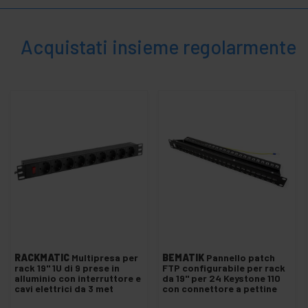
Acquistati insieme regolarmente
RACKMATIC
Multipresa per
BEMATIK
Pannello patch
rack 19" 1U di 9 prese in
FTP configurabile per rack
alluminio con interruttore e
da 19" per 24 Keystone 110
cavi elettrici da 3 met
con connettore a pettine