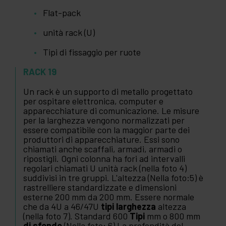
Flat-pack
unità rack (U)
Tipi di fissaggio per ruote
RACK 19
Un rack è un supporto di metallo progettato
per ospitare elettronica, computer e
apparecchiature di comunicazione. Le misure
per la larghezza vengono normalizzati per
essere compatibile con la maggior parte dei
produttori di apparecchiature. Essi sono
chiamati anche scaffali, armadi, armadi o
ripostigli. Ogni colonna ha fori ad intervalli
regolari chiamati U unità rack (nella foto 4)
suddivisi in tre gruppi. L'altezza (Nella foto:5) è
rastrelliere standardizzate e dimensioni
esterne 200 mm da 200 mm. Essere normale
che da 4U a 46/47U
tipi larghezza
altezza
(nella foto 7). Standard 600
Tipi
mm o 800 mm
di sfondo
(Nella foto: 6) La profondità del