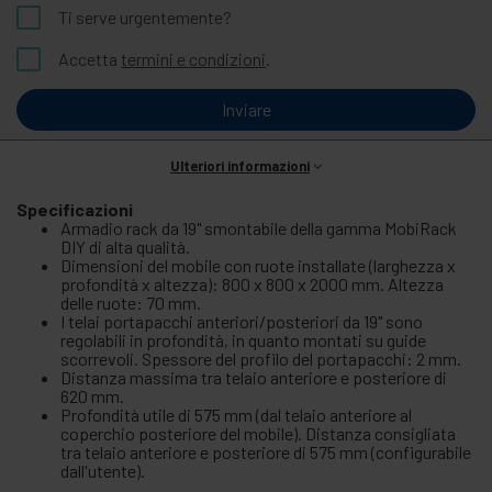
Ti serve urgentemente?
Accetta
termini e condizioni
.
Inviare
Ulteriori informazioni
Specificazioni
Armadio rack da 19" smontabile della gamma MobiRack
DIY di alta qualità.
Dimensioni del mobile con ruote installate (larghezza x
profondità x altezza): 800 x 800 x 2000 mm. Altezza
delle ruote: 70 mm.
I telai portapacchi anteriori/posteriori da 19" sono
regolabili in profondità, in quanto montati su guide
scorrevoli. Spessore del profilo del portapacchi: 2 mm.
Distanza massima tra telaio anteriore e posteriore di
620 mm.
Profondità utile di 575 mm (dal telaio anteriore al
coperchio posteriore del mobile). Distanza consigliata
tra telaio anteriore e posteriore di 575 mm (configurabile
dall'utente).