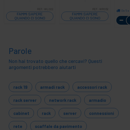
REF:
WL022
REF:
WR062
Da 5 a 
FAMMI SAPERE
FAMMI SAPERE
QUANDO CI SONO
QUANDO CI SONO
SCORTE
SCORTE
Parole
Non hai trovato quello che cercavi? Questi
argomenti potrebbero aiutarti
rack 19
armadi rack
accessori rack
rack server
network rack
armadio
cabinet
rack
server
connessioni
rete
scaffale da pavimento