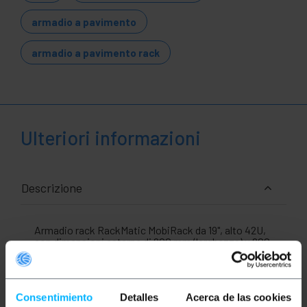
armadio a pavimento
armadio a pavimento rack
Ulteriori informazioni
Descrizione
Armadio rack RackMatic MobiRack da 19", alto 42U,
con dimensioni esterne di 800 mm (larghezza) x 800
mm (profondità) x 2000 mm (altezza). Realizzato in
acciaio SPCC di alta qualità con spessore di 2 mm,
verniciato nero RAL9004. Questi armadi rack
vengono forniti smontati. Di livello professionale e
Consentimiento
Detalles
Acerca de las cookies
adatti per configurazioni di sale server con rack da