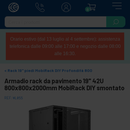
0
Orario estivo (dal 13 luglio al 4 settembre): assistenza
telefonica dalle 09:00 alle 17:00 e negozio dalle 08:00
alle 16:30.
Rack 19" piedi MobiRack DIY Profondità 800
Armadio rack da pavimento 19" 42U
800x800x2000mm MobiRack DIY smontato
REF:
WL055