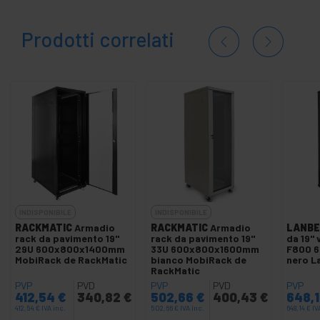
Prodotti correlati
INDISPONIBILE
INDISPONIBILE
RACKMATIC
Armadio
RACKMATIC
Armadio
LANBE
rack da pavimento 19''
rack da pavimento 19"
da 19" 
29U 600x800x1400mm
33U 600x800x1600mm
F800 
MobiRack de RackMatic
bianco MobiRack de
nero L
RackMatic
PVP
PVD
PVP
PVD
PVP
412,54
€
340,82
€
502,66
€
400,43
€
648,
412,54
€
IVA inc.
502,66
€
IVA inc.
648,14
€
IV