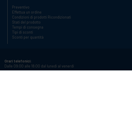
Preventivo
Effettua un ordine
Condizioni di prodotti Ricondizionati
Stati del prodotto
Tempi di consegna
Tipi di sconti
Sconti per quantità
Orari telefonici:
Dalle 09:00 alle 18:00 dal lunedì al venerdì
Telefono:
+34 934987121
Email:
info@cablematic.com
Orari di apertura:
Dalle 08:00 alle 17:00 dal lunedì al venerdì