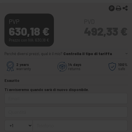
PVP
PVD
630,18
€
492,33
€
Prezzo con IVA: 630,18
€
Perché diversi prezzi, qual è il mio?
Controlla il tipo di tariffa
2 years
14 days
100%
warranty
returns
safe
Esaurito
Ti avviseremo quando sarà di nuovo disponibile.
Email
Quantità
Telefono