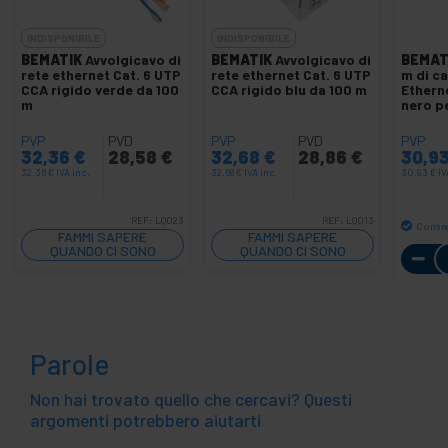
INDISPONIBILE
INDISPONIBILE
BEMATIK
Avvolgicavo di
BEMATIK
Avvolgicavo di
BEMAT
rete ethernet Cat. 6 UTP
rete ethernet Cat. 6 UTP
m di ca
CCA rigido verde da 100
CCA rigido blu da 100 m
Ethern
m
nero p
PVP
PVD
PVP
PVD
PVP
32,36
€
28,58
€
32,68
€
28,86
€
30,9
32,36
€
IVA inc.
32,68
€
IVA inc.
30,93
€
IV
REF:
LQ023
REF:
LQ013
Conse
FAMMI SAPERE
FAMMI SAPERE
QUANDO CI SONO
QUANDO CI SONO
SCORTE
SCORTE
Parole
Non hai trovato quello che cercavi? Questi
argomenti potrebbero aiutarti