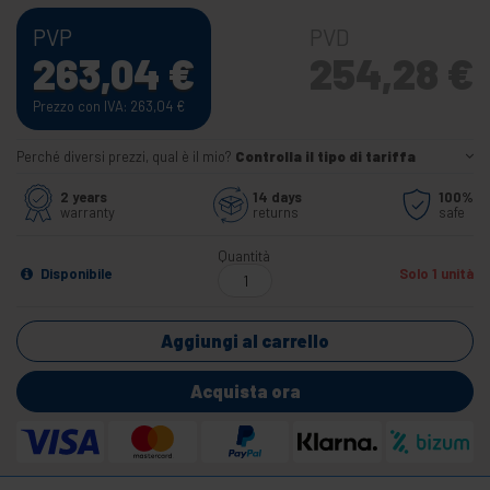
PVP
PVD
263,04
€
254,28
€
Prezzo con IVA: 263,04
€
Perché diversi prezzi, qual è il mio?
Controlla il tipo di tariffa
2 years
14 days
100%
warranty
returns
safe
Quantità
Disponibile
Solo 1 unità
Aggiungi al carrello
Acquista ora