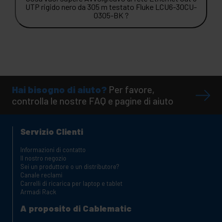
UTP rigido nero da 305 m testato Fluke LCU6-30CU-
0305-BK ?
Hai bisogno di aiuto?
Per favore,
controlla le nostre FAQ e pagine di aiuto
Servizio Clienti
Informazioni di contatto
Il nostro negozio
Sei un produttore o un distributore?
Canale reclami
Carrelli di ricarica per laptop e tablet
Armadi Rack
A proposito di Cablematic