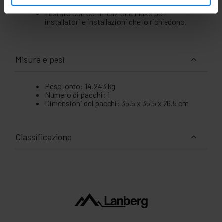
ISO/IEC 11801 2a Ed.; EN50173; EN 50288-10-1.
Testato con certificazione Fluke per
installatori e installazioni che lo richiedono.
Misure e pesi
Peso lordo: 14.243 kg
Numero di pacchi: 1
Dimensioni del pacchi: 35.5 x 35.5 x 26.5 cm
Classificazione