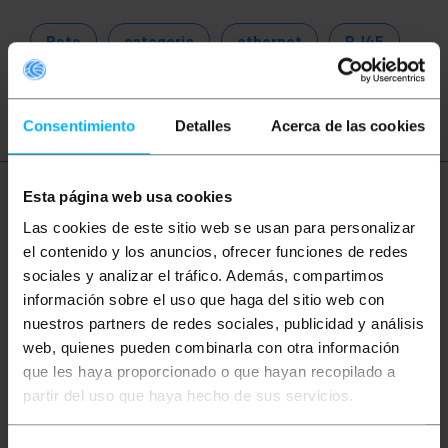
Rete
categoria
ethernet
RJ45
patch
cavo
LAN
Consentimiento
Detalles
Acerca de las cookies
Esta página web usa cookies
Ulteriori informazioni
Las cookies de este sitio web se usan para personalizar
el contenido y los anuncios, ofrecer funciones de redes
sociales y analizar el tráfico. Además, compartimos
Descrizione
información sobre el uso que haga del sitio web con
nuestros partners de redes sociales, publicidad y análisis
Bobina di cavo di rete rigido categoria6 UTP di 305
web, quienes pueden combinarla con otra información
m para exterior. dati fino a 1Gbps (1000Mbps) con
que les haya proporcionado o que hayan recopilado a
una larghezza di banda fino a 250 Mhz. Bobina di
cavo Ethernet a 4 coppie (8 fili intrecciati 2 in 2) e
partir del uso que haya hecho de sus servicios.
conforme alle normative ANSI/TIA -568-
C.Progettato per l'uso in reti strutturate
installazioni via cavo per cablare un ufficio, una