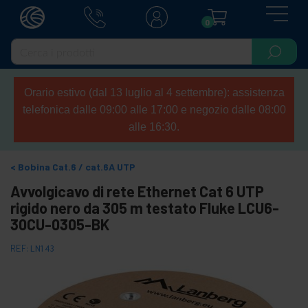
0
Orario estivo (dal 13 luglio al 4 settembre): assistenza
telefonica dalle 09:00 alle 17:00 e negozio dalle 08:00
alle 16:30.
Bobina Cat.6 / cat.6A UTP
Avvolgicavo di rete Ethernet Cat 6 UTP
rigido nero da 305 m testato Fluke LCU6-
30CU-0305-BK
REF:
LN143