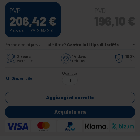
PVP
PVD
206,42
€
196,10
€
Prezzo con IVA: 206,42
€
Perché diversi prezzi, qual è il mio?
Controlla il tipo di tariffa
2 years
14 days
100%
warranty
returns
safe
Quantità
Disponibile
Aggiungi al carrello
Acquista ora