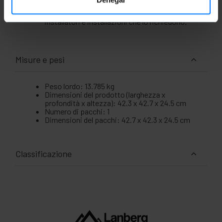
ISO/IEC 11801 2a Ed.; EN50173; EN 50288-10-1.
Testato con certificazione Fluke per
installatori e installazioni che lo richiedono.
Misure e pesi
Peso lordo: 13.785 kg
Dimensioni del prodotto (larghezza x
profondità x altezza): 42.3 x 42.7 x 24.5 cm
Numero di pacchi: 1
Dimensioni del pacchi: 42.7 x 42.3 x 24.5 cm
Classificazione