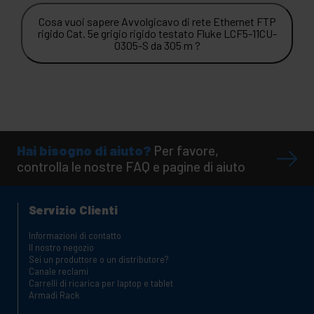
Cosa vuoi sapere Avvolgicavo di rete Ethernet FTP
rigido Cat. 5e grigio rigido testato Fluke LCF5-11CU-
0305-S da 305 m ?
Hai bisogno di aiuto?
Per favore,
controlla le nostre FAQ e pagine di aiuto
Servizio Clienti
Informazioni di contatto
Il nostro negozio
Sei un produttore o un distributore?
Canale reclami
Carrelli di ricarica per laptop e tablet
Armadi Rack