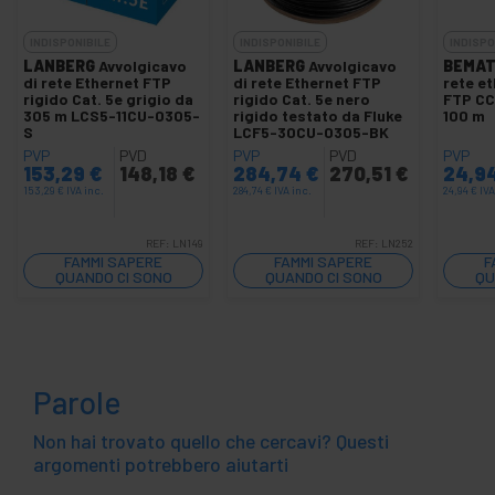
INDISPONIBILE
INDISPONIBILE
INDISPO
LANBERG
Avvolgicavo
LANBERG
Avvolgicavo
BEMAT
di rete Ethernet FTP
di rete Ethernet FTP
rete et
rigido Cat. 5e grigio da
rigido Cat. 5e nero
FTP CC
305 m LCS5-11CU-0305-
rigido testato da Fluke
100 m
S
LCF5-30CU-0305-BK
PVP
PVD
PVP
PVD
PVP
153,29
€
148,18
€
284,74
€
270,51
€
24,9
153,29
€
IVA inc.
284,74
€
IVA inc.
24,94
€
IVA
REF:
LN149
REF:
LN252
FAMMI SAPERE
FAMMI SAPERE
F
QUANDO CI SONO
QUANDO CI SONO
QU
SCORTE
SCORTE
Parole
Non hai trovato quello che cercavi? Questi
argomenti potrebbero aiutarti