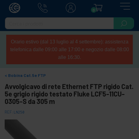
0
Orario estivo (dal 13 luglio al 4 settembre): assistenza
telefonica dalle 09:00 alle 17:00 e negozio dalle 08:00
alle 16:30.
Bobina Cat.5e FTP
Avvolgicavo di rete Ethernet FTP rigido Cat.
5e grigio rigido testato Fluke LCF5-11CU-
0305-S da 305 m
REF:
LN250