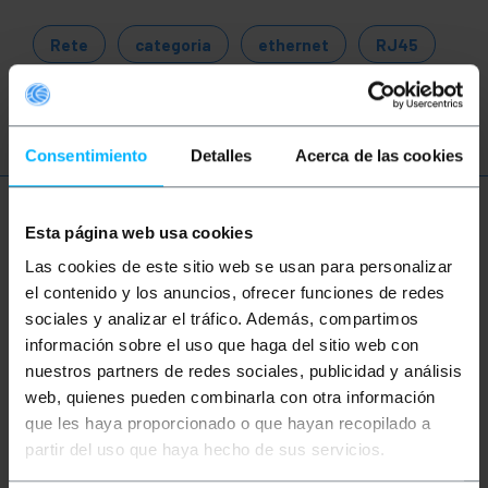
Rete
categoria
ethernet
RJ45
patch
cavo
LAN
Consentimiento
Detalles
Acerca de las cookies
Ulteriori informazioni
Esta página web usa cookies
Las cookies de este sitio web se usan para personalizar
el contenido y los anuncios, ofrecer funciones de redes
Descrizione
sociales y analizar el tráfico. Además, compartimos
información sobre el uso que haga del sitio web con
nuestros partners de redes sociales, publicidad y análisis
Bobina di cavo di rete rigido categoria5e FTP di 305
m AWG24. dati fino a 1Gbps (1000Mbps) con una
web, quienes pueden combinarla con otra información
larghezza di banda fino a 100 Mhz. Bobina di cavo
que les haya proporcionado o que hayan recopilado a
Ethernet a 4 coppie (8 fili intrecciati 2 in 2) e
conforme alle normative ANSI/TIA -568-
partir del uso que haya hecho de sus servicios.
C.Progettato per l'uso in reti strutturate
installazioni via cavo per cablare un ufficio, una