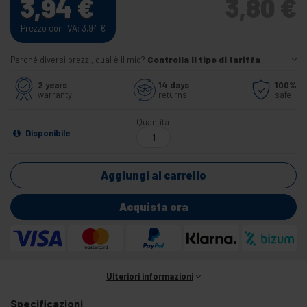
3,94
€
3,80
€
Prezzo con IVA: 3,94
€
Perché diversi prezzi, qual è il mio?
Controlla il tipo di tariffa
2 years
14 days
100%
warranty
returns
safe
Quantità
Disponibile
Aggiungi al carrello
Acquista ora
Ulteriori informazioni
Specificazioni