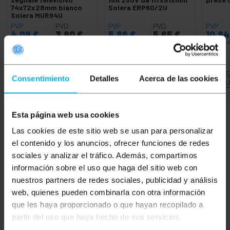
74x72x28mm bianco
Solera ERP60/2U
Solera MUR94U
PVP
PVD
PVP
PVD
PVP
4,09
€
3,80
€
5,86
€
5,65
€
10,9
4,09
€
IVA inc.
5,86
€
IVA inc.
10,94
€
IVA
REF:
REF:
Da 8 a 9 giorni lavorativi
Da 7 a 8 giorni lavorativi
SL605
SL263
F
Consentimiento
Detalles
Acerca de las cookies
Quantità
Quantità
QU
Esta página web usa cookies
Las cookies de este sitio web se usan para personalizar
Parole
el contenido y los anuncios, ofrecer funciones de redes
sociales y analizar el tráfico. Además, compartimos
Non hai trovato quello che cercavi? Questi
información sobre el uso que haga del sitio web con
argomenti potrebbero aiutarti
nuestros partners de redes sociales, publicidad y análisis
web, quienes pueden combinarla con otra información
meccanismo
elettrico
dati
que les haya proporcionado o que hayan recopilado a
partir del uso que haya hecho de sus servicios.
spina
connettore
connessione