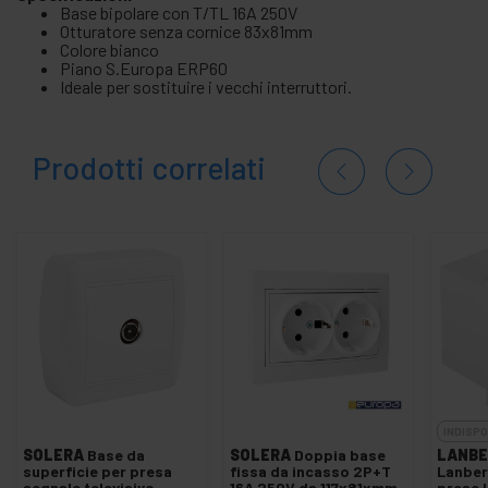
Base bipolare con T/TL 16A 250V
Otturatore senza cornice 83x81mm
Colore bianco
Piano S.Europa ERP60
Ideale per sostituire i vecchi interruttori.
Prodotti correlati
INDISPO
SOLERA
Base da
SOLERA
Doppia base
LANBE
superficie per presa
fissa da incasso 2P+T
Lanber
segnale televisivo
16A 250V da 117x81xmm
prese 