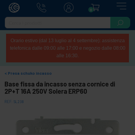
0
Orario estivo (dal 13 luglio al 4 settembre): assistenza
telefonica dalle 09:00 alle 17:00 e negozio dalle 08:00
alle 16:30.
Presa schuko incasso
Base fissa da incasso senza cornice di
2P+T 16A 250V Solera ERP60
REF:
SL238