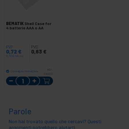
BEMATIK
Shell Case for
4 batterie AAA o AA
PVP
PVD
0,72
€
0,63
€
0,72
€
IVA inc.
REF:
Consegna immediata
EN020
Quantità
Parole
Non hai trovato quello che cercavi? Questi
argomenti potrebbero aiutarti