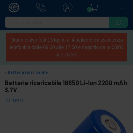
0
Orario estivo (dal 13 luglio al 4 settembre): assistenza
telefonica dalle 09:00 alle 17:00 e negozio dalle 08:00
alle 16:30.
Batteria ricaricabile
Batteria ricaricabile 18650 Li-Ion 2200 mAh
3.7V
REF:
EN001