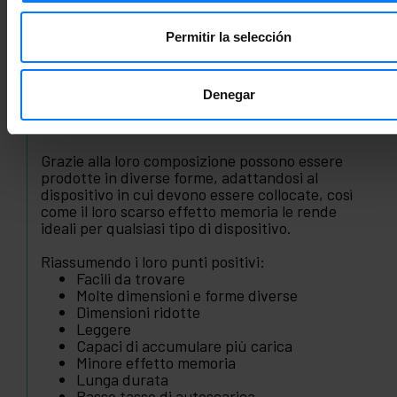
Il litio è un metallo molto leggero in grado di
generare facilmente ioni, il che lo rende ideale
Permitir la selección
per la produzione di batterie.
A differenza di altri tipi di batterie sono un po'
più costose, ma in compenso sono molto più
Denegar
piccole e leggere, in grado di raddoppiare la
durata di una Ni-Cd.
Grazie alla loro composizione possono essere
prodotte in diverse forme, adattandosi al
dispositivo in cui devono essere collocate, così
come il loro scarso effetto memoria le rende
ideali per qualsiasi tipo di dispositivo.
Riassumendo i loro punti positivi:
Facili da trovare
Molte dimensioni e forme diverse
Dimensioni ridotte
Leggere
Capaci di accumulare più carica
Minore effetto memoria
Lunga durata
Basso tasso di autoscarica.