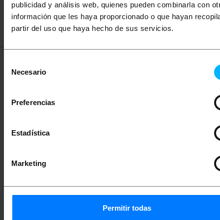
publicidad y análisis web, quienes pueden combinarla con ot
información que les haya proporcionado o que hayan recopil
partir del uso que haya hecho de sus servicios.
Selección
Necesario
de
Termini tecnici
consentimiento
Preferencias
Batterie al litio
Batteria cicli di ricarica
Estadística
Batterie al litio
Marketing
Le batterie agli ioni di litio o al litio sono tra le
batterie più comuni attualmente utilizzate.
Possiamo trovare questo tipo di batterie in
telefoni cellulari, cuffie wireless, UPS,
smartwatch, auto, ecc.
Permitir todas