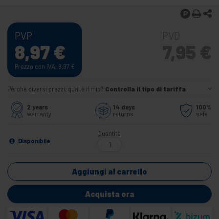
PVP
PVD
8,97
€
7,95
€
Prezzo con IVA: 8,97
€
Perché diversi prezzi, qual è il mio?
Controlla il tipo di tariffa
2 years
14 days
100%
warranty
returns
safe
Quantità
Disponibile
Aggiungi al carrello
Acquista ora