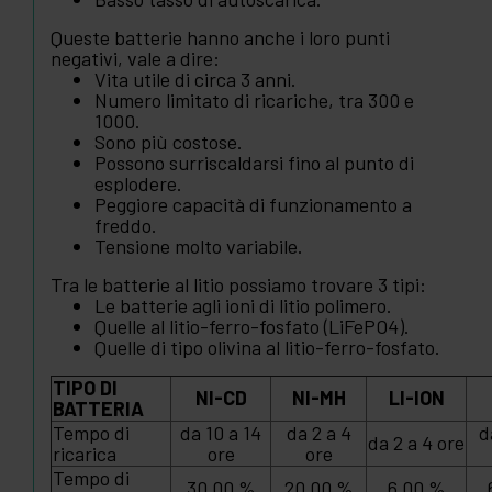
Queste batterie hanno anche i loro punti
negativi, vale a dire:
Vita utile di circa 3 anni.
Numero limitato di ricariche, tra 300 e
1000.
Sono più costose.
Possono surriscaldarsi fino al punto di
esplodere.
Peggiore capacità di funzionamento a
freddo.
Tensione molto variabile.
Tra le batterie al litio possiamo trovare 3 tipi:
Le batterie agli ioni di litio polimero.
Quelle al litio-ferro-fosfato (LiFePO4).
Quelle di tipo olivina al litio-ferro-fosfato.
TIPO DI
NI-CD
NI-MH
LI-ION
BATTERIA
Tempo di
da 10 a 14
da 2 a 4
d
da 2 a 4 ore
ricarica
ore
ore
Tempo di
30,00 %
20,00 %
6,00 %