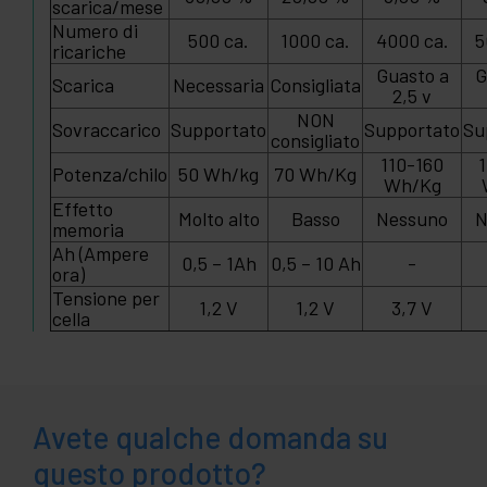
scarica/mese
Numero di
500 ca.
1000 ca.
4000 ca.
5
ricariche
Guasto a
G
Scarica
Necessaria
Consigliata
2,5 v
NON
Sovraccarico
Supportato
Supportato
Su
consigliato
110-160
Potenza/chilo
50 Wh/kg
70 Wh/Kg
Wh/Kg
Effetto
Molto alto
Basso
Nessuno
N
memoria
Ah (Ampere
0,5 – 1Ah
0,5 – 10 Ah
-
ora)
Tensione per
1,2 V
1,2 V
3,7 V
cella
Avete qualche domanda su
questo prodotto?