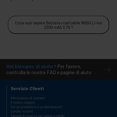
Cosa vuoi sapere Batteria ricaricabile 18650 Li-Ion
2200 mAh 3.7V ?
Hai bisogno di aiuto?
Per favore,
controlla le nostre FAQ e pagine di aiuto
Servizio Clienti
Informazioni di contatto
Il nostro negozio
Sei un produttore o un distributore?
Canale reclami
Carrelli di ricarica per laptop e tablet