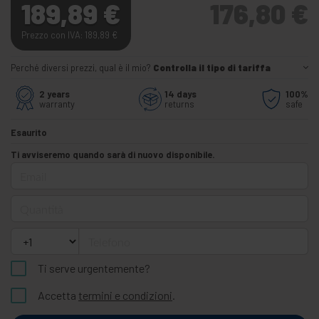
189,89
€
176,80
€
Prezzo con IVA: 189,89
€
Perché diversi prezzi, qual è il mio?
Controlla il tipo di tariffa
2 years
14 days
100%
warranty
returns
safe
Esaurito
Ti avviseremo quando sarà di nuovo disponibile.
Email
Quantità
Telefono
Ti serve urgentemente?
Accetta
termini e condizioni
.