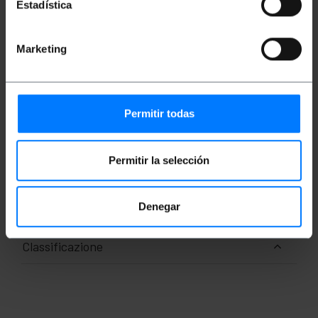
Estadística
a distanza
Unità: kg e lb + è possibile personalizzare
un'unità
Funzione somma: permette di sommare e
Marketing
indicare la pesatura di più carichi consecutivi
Alimentazione: Batteria per misurazioni
continue per circa 45 ore
Apertura grillo: 23 mm
Permitir todas
Misure e pesi
Permitir la selección
Peso lordo: 1.75 kg
Numero di pacchi: 1
Denegar
Classificazione