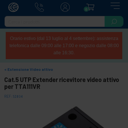
0
Orario estivo (dal 13 luglio al 4 settembre): assistenza
telefonica dalle 09:00 alle 17:00 e negozio dalle 08:00
alle 16:30.
Estensione Video attivo
Cat.5 UTP Extender ricevitore video attivo
per TTA111VR
REF:
SI034