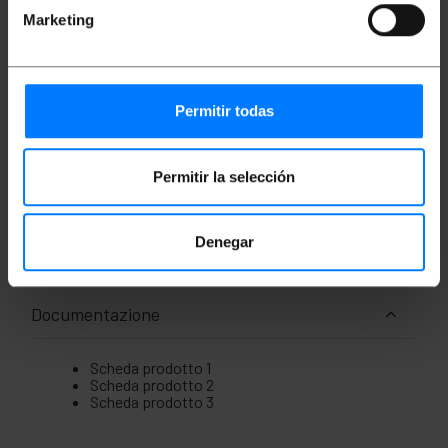
segnalazione ON.
Marketing
Possibilità di essere utilizzato insieme al
modello #SI33.
Permitir todas
Misure e pesi
Permitir la selección
Peso lordo: 192 g
Dimensioni del prodotto (larghezza x
profondità x altezza): 5.8 x 4.3 x 4.5 cm
Numero di pacchi: 1
Denegar
Dimensioni del pacchi: 15.0 x 8.5 x 6.7 cm
Documentazione
Scheda prodotto 1
Scheda prodotto 2
Scheda prodotto 3