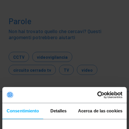
Parole
Non hai trovato quello che cercavi? Questi
argomenti potrebbero aiutarti
CCTV
videovigilancia
circuito cerrado tv
TV
video
Ulteriori informazioni
Consentimiento
Detalles
Acerca de las cookies
Descrizione