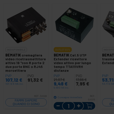
INDISPONIBILE
OUTLET
55%
INDISPO
BEMATIK
cremagliera
BEMATIK
Cat.5 UTP
BEMAT
video ricetrasmettitore
Extender ricevitore
trasme
attivo 19 "con 8 porte 2
video attivo per lungo
Extend
due porte BNC o RJ45
tempo TTA111VRH
morsettiera
distanze
PVP
PVD
PVP
PVD
PVP
107,12
€
91,32
€
53,7
21,07
€
17,66
€
9,48
€
7,95
€
107,12
€
IVA inc.
53,71
€
IVA
9,48
€
IVA inc.
REF:
SI028
REF:
Consegna immediata
FAMMI SAPERE
SI035
F
QUANDO CI SONO
Quantità
QU
SCORTE