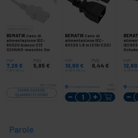
INDISPONIBILE
BEMATIK
Cavo di
BEMATIK
Cavo di
BEMAT
alimentazione IEC-
alimentazione IEC-
alimen
60320 bianco C13
60320 1,8 m (C19/C20)
IEC603
SCHUKO-maschio 3m
Schuko
PVP
PVD
PVP
PVD
PVP
7,28
€
5,85
€
10,80
€
8,44
€
12,6
7,28
€
IVA inc.
10,80
€
IVA inc.
12,60
€
IVA
REF:
CH082
REF:
Consegna immediata
Conse
FAMMI SAPERE
FA096
QUANDO CI SONO
Quantità
SCORTE
Parole