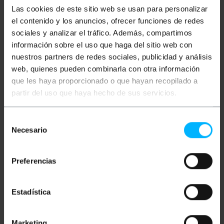
Las cookies de este sitio web se usan para personalizar
el contenido y los anuncios, ofrecer funciones de redes
Cavo di alimentazione 3x1,5 mm² con spine tripolari
a entrambe le estremità. Un'estremità presenta un
sociales y analizar el tráfico. Además, compartimos
connettore SCHUKO (femmina) e l'altra un
información sobre el uso que haga del sitio web con
connettore IEC60320-C14 (maschio). Ideale per l'uso
con UPS per collegare apparecchiature elettriche
nuestros partners de redes sociales, publicidad y análisis
con spina standard. Lunghezza del cavo: 20 cm.
web, quienes pueden combinarla con otra información
Specifiche
que les haya proporcionado o que hayan recopilado a
Cavo di alimentazione con connettori
partir del uso que haya hecho de sus servicios.
SCHUKO femmina a IEC60320-C14 maschio.
Sezione del cavo: 3x1,5 mm².
Lunghezza del cavo: 20 cm.
Selección
Ideale per collegare apparecchiature con spina
Necesario
standard a UPS o alimentatori con uscita C14.
de
Design compatto per evitare cavi in eccesso
consentimiento
nelle installazioni.
Colore: nero:
Preferencias
Estadística
Misure e pesi
Peso lordo: 140 g
Marketing