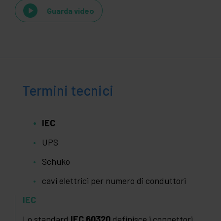
Guarda video
Termini tecnici
IEC
UPS
Schuko
cavi elettrici per numero di conduttori
IEC
Lo standard
IEC 60320
definisce i connettori