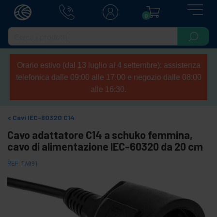
0
Orario estivo (dal 13 luglio al 4 settembre): assistenza
telefonica dalle 09:00 alle 17:00 e negozio dalle 08:00
alle 16:30.
Cavi IEC-60320 C14
Cavo adattatore C14 a schuko femmina,
cavo di alimentazione IEC-60320 da 20 cm
REF:
FA091