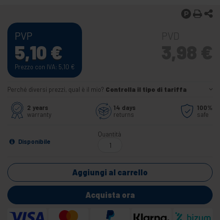
PVP
PVD
5,10
€
3,98
€
Prezzo con IVA: 5,10
€
Perché diversi prezzi, qual è il mio?
Controlla il tipo di tariffa
2 years
14 days
100%
warranty
returns
safe
Quantità
Disponibile
Aggiungi al carrello
Acquista ora