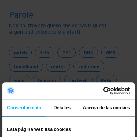
Parole
Non hai trovato quello che cercavi? Questi
argomenti potrebbero aiutarti
patch
ftth
OM1
OM2
OM3
broadband
router
vodafone
wind
telecom
fastweb
Rete
Ethernet
LAN
fibra
ottica
gigabit
Consentimiento
Detalles
Acerca de las cookies
Esta página web usa cookies