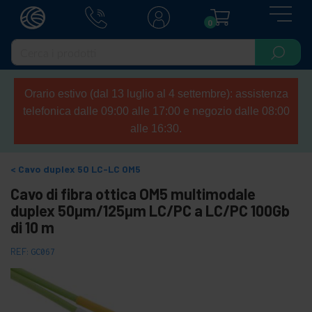
0
Orario estivo (dal 13 luglio al 4 settembre): assistenza
telefonica dalle 09:00 alle 17:00 e negozio dalle 08:00
alle 16:30.
Cavo duplex 50 LC-LC OM5
Cavo di fibra ottica OM5 multimodale
duplex 50µm/125µm LC/PC a LC/PC 100Gb
di 10 m
REF:
GC067