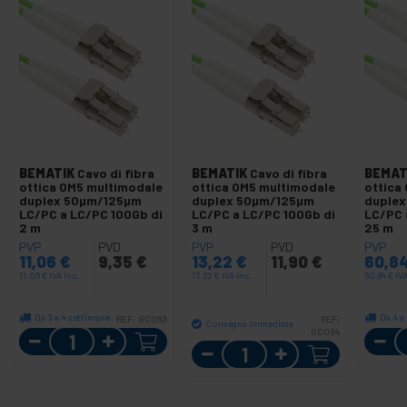
BEMATIK
Cavo di fibra
BEMATIK
Cavo di fibra
BEMAT
ottica OM5 multimodale
ottica OM5 multimodale
ottica
duplex 50µm/125µm
duplex 50µm/125µm
duple
LC/PC a LC/PC 100Gb di
LC/PC a LC/PC 100Gb di
LC/PC 
2 m
3 m
25 m
PVP
PVD
PVP
PVD
PVP
11,06
€
9,35
€
13,22
€
11,90
€
60,8
11,06
€
IVA inc.
13,22
€
IVA inc.
60,84
€
IVA
Da 3 a 4 settimane
Da 4 a
REF:
GC063
REF:
Consegna immediata
Quantità
GC064
Quantità