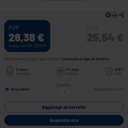
PVP
PVD
28,38
€
25,54
€
Prezzo con IVA: 28,38
€
Perché diversi prezzi, qual è il mio?
Controlla il tipo di tariffa
2 years
14 days
100%
warranty
returns
safe
Quantità
Disponibile
Disponibili più di 10
Aggiungi al carrello
Acquista ora