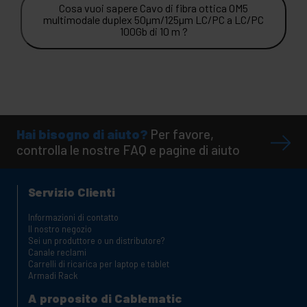
Cosa vuoi sapere Cavo di fibra ottica OM5
multimodale duplex 50µm/125µm LC/PC a LC/PC
100Gb di 10 m ?
Hai bisogno di aiuto?
Per favore,
controlla le nostre FAQ e pagine di aiuto
Servizio Clienti
Informazioni di contatto
Il nostro negozio
Sei un produttore o un distributore?
Canale reclami
Carrelli di ricarica per laptop e tablet
Armadi Rack
A proposito di Cablematic