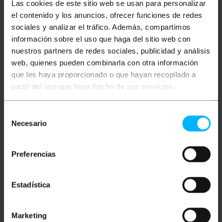
Las cookies de este sitio web se usan para personalizar
Ulteriori informazioni
el contenido y los anuncios, ofrecer funciones de redes
sociales y analizar el tráfico. Además, compartimos
información sobre el uso que haga del sitio web con
Descrizione
nuestros partners de redes sociales, publicidad y análisis
web, quienes pueden combinarla con otra información
que les haya proporcionado o que hayan recopilado a
Cavo in fibra ottica duplex multimodale (MM)
partir del uso que haya hecho de sus servicios.
conforme allo standard OM5 (ANSI/TIA 492AAE). I
cavi OM5 utilizzano fibra di tipo WBMMF
multimodale ottimizzata da 50/125 ?m e
Selección
consentono una velocità fino a 100 Gigabit a una
distanza massima di 100 m. Ha un doppio
Necesario
de
connettore LC/PC su un'estremità e un doppio
consentimiento
connettore LC/PC sull'altra estremità. Cavo
verificato al 100%, di prima qualità e LSZH (Low
Preferencias
Smoke Halogen Free). Sezione del nucleo centrale e
il suo rev50/125 micron (?m). Sezione totale di
ciascun cavo da 3,0 mm (compresa la fibra di kevlar
e la guaina di colore verde). Lunghezza del cavo di 10
Estadística
m.
Marketing
Misure e pesi