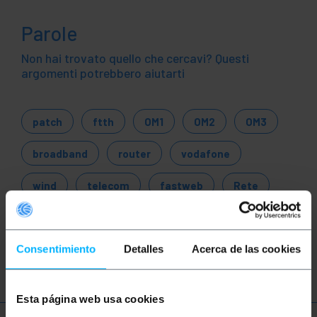
Parole
Non hai trovato quello che cercavi? Questi
argomenti potrebbero aiutarti
patch
ftth
OM1
OM2
OM3
broadband
router
vodafone
wind
telecom
fastweb
Rete
Ethernet
LAN
fibra
ottica
gigabit
Consentimiento
Detalles
Acerca de las cookies
Esta página web usa cookies