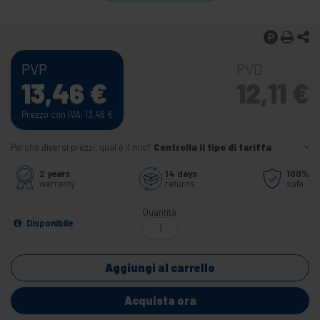
PVP
PVD
13,46
€
12,11
€
Prezzo con IVA: 13,46
€
Perché diversi prezzi, qual è il mio?
Controlla il tipo di tariffa
2 years
14 days
100%
warranty
returns
safe
Quantità
Disponibile
Aggiungi al carrello
Acquista ora