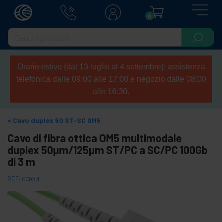
0
Orario estivo (dal 13 luglio al 4 settembre): assistenza
telefonica dalle 09:00 alle 17:00 e negozio dalle 08:00
alle 16:30.
Cavo duplex 50 ST-SC OM5
Cavo di fibra ottica OM5 multimodale
duplex 50µm/125µm ST/PC a SC/PC 100Gb
di 3 m
REF:
GC054