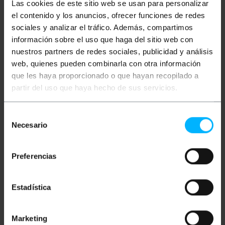
Las cookies de este sitio web se usan para personalizar
Ulteriori informazioni
el contenido y los anuncios, ofrecer funciones de redes
sociales y analizar el tráfico. Además, compartimos
información sobre el uso que haga del sitio web con
Descrizione
nuestros partners de redes sociales, publicidad y análisis
web, quienes pueden combinarla con otra información
que les haya proporcionado o que hayan recopilado a
Cavo in fibra ottica duplex multimodale (MM)
partir del uso que haya hecho de sus servicios.
conforme allo standard OM5 (ANSI/TIA 492AAE). I
cavi OM5 utilizzano fibra di tipo WBMMF
multimodale ottimizzata da 50/125 ?m e
Selección
consentono una velocità fino a 100 Gigabit a una
distanza massima di 100 m. Ha un doppio
Necesario
de
connettore SC/PC su un'estremità e un doppio
consentimiento
connettore ST/PC all'altra estremità. Cavo
verificato al 100%, di prima qualità e LSZH (Low
Preferencias
Smoke Halogen Free). Sezione del nucleo centrale e
il suo rev50/125 micron (?m). Sezione totale di
ciascun cavo da 3,0 mm (compresa la fibra di kevlar
e la guaina di colore verde). Lunghezza del cavo di 3
Estadística
m.
Marketing
Misure e pesi