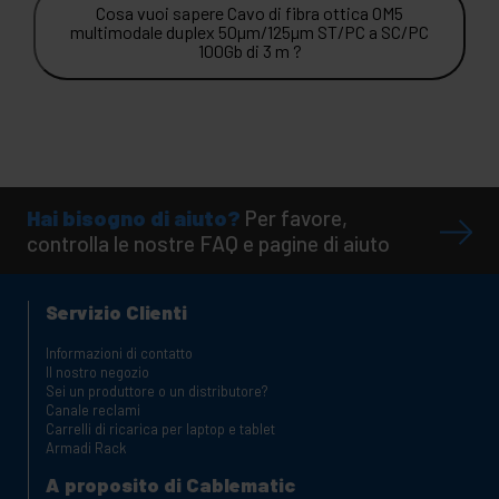
Cosa vuoi sapere Cavo di fibra ottica OM5
multimodale duplex 50µm/125µm ST/PC a SC/PC
100Gb di 3 m ?
Hai bisogno di aiuto?
Per favore,
controlla le nostre FAQ e pagine di aiuto
Servizio Clienti
Informazioni di contatto
Il nostro negozio
Sei un produttore o un distributore?
Canale reclami
Carrelli di ricarica per laptop e tablet
Armadi Rack
A proposito di Cablematic