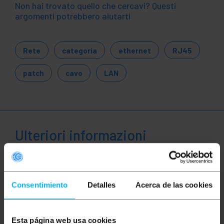
Non hai trovato quello che cercavi? Questi
argomenti potrebbero aiutarti
Rete
categoria
ethernet
RJ45
patch
cavo
LAN
Ulteriori informazioni
Descrizione
Consentimiento
Detalles
Acerca de las cookies
Cavi di rete Ethernet RJ45 di categoria 5e UTP
(Cat.5e) di 30 m e colore blu che permette sia la
trasmissione dati che voce in maniera
Esta página web usa cookies