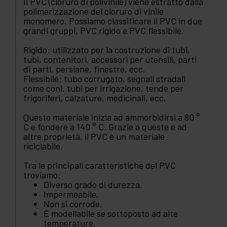
Il PVC (cloruro di polivinile) viene estratto dalla
polimerizzazione del cloruro di vinile
monomero. Possiamo classificare il PVC in due
grandi gruppi, PVC rigido e PVC flessibile.
Rigido: utilizzato per la costruzione di tubi,
tubi, contenitori, accessori per utensili, parti
di parti, persiane, finestre, ecc.
Flessibile: tubo corrugato, segnali stradali
come coni. tubi per irrigazione, tende per
frigoriferi, calzature, medicinali, ecc.
Questo materiale inizia ad ammorbidirsi a 80 °
C e fondere a 140 ° C. Grazie a queste e ad
altre proprietà, il PVC è un materiale
riciclabile.
Tra le principali caratteristiche del PVC
troviamo:
Diverso grado di durezza.
Impermeabile.
Non si corrode.
È modellabile se sottoposto ad alte
temperature.