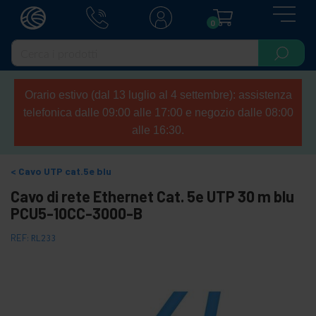
0
Orario estivo (dal 13 luglio al 4 settembre): assistenza
telefonica dalle 09:00 alle 17:00 e negozio dalle 08:00
alle 16:30.
Cavo UTP cat.5e blu
Cavo di rete Ethernet Cat. 5e UTP 30 m blu
PCU5-10CC-3000-B
REF:
RL233