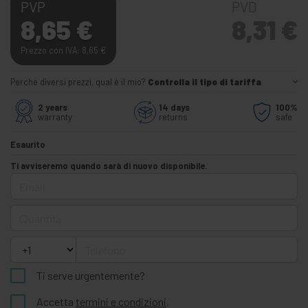
PVP
PVD
8,65
€
8,31
€
Prezzo con IVA: 8,65
€
Perché diversi prezzi, qual è il mio?
Controlla il tipo di tariffa
2 years
14 days
100%
warranty
returns
safe
Esaurito
Ti avviseremo quando sarà di nuovo disponibile.
Email
Quantità
Telefono
Ti serve urgentemente?
Accetta
termini e condizioni
.