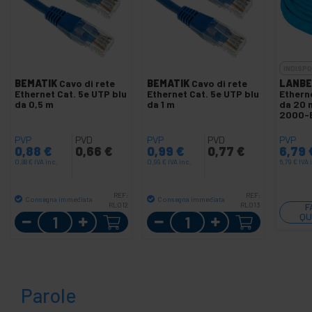
INDISPO
BEMATIK
Cavo di rete
BEMATIK
Cavo di rete
LANBE
Ethernet Cat. 5e UTP blu
Ethernet Cat. 5e UTP blu
Etherne
da 0,5 m
da 1 m
da 20 
2000-
PVP
PVD
PVP
PVD
PVP
0,88
€
0,66
€
0,99
€
0,77
€
6,79
0,88
€
IVA inc.
0,99
€
IVA inc.
6,79
€
IVA 
REF:
REF:
Consegna immediata
Consegna immediata
RL012
RL013
F
Quantità
Quantità
QU
Parole