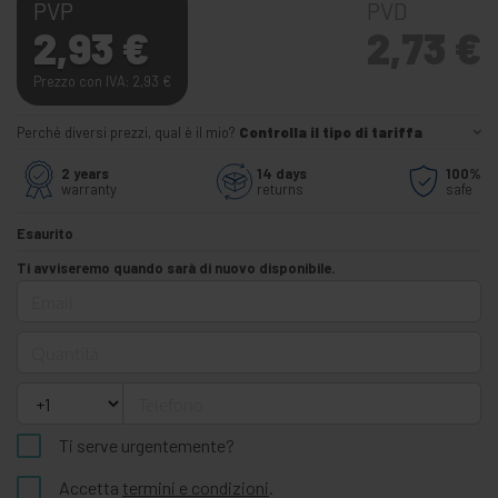
PVP
PVD
2,93
€
2,73
€
Prezzo con IVA: 2,93
€
Perché diversi prezzi, qual è il mio?
Controlla il tipo di tariffa
2 years
14 days
100%
warranty
returns
safe
Esaurito
Ti avviseremo quando sarà di nuovo disponibile.
Email
Quantità
Telefono
Ti serve urgentemente?
Accetta
termini e condizioni
.