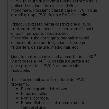
Il PVC (cloruro di polivinile) viene estratto dalla
polimerizzazione del cloruro di vinile
monomero. Possiamo classificare il PVC in due
grandi gruppi, PVC rigido e PVC flessibile.
Rigido: utilizzato per la costruzione di tubi,
tubi, contenitori, accessori per utensili, parti
di parti, persiane, finestre, ecc.
Flessibile: tubo corrugato, segnali stradali
come coni. tubi per irrigazione, tende per
frigoriferi, calzature, medicinali, ecc.
Questo materiale inizia ad ammorbidirsi a 80 °
C e fondere a 140 ° C. Grazie a queste e ad
altre proprietà, il PVC è un materiale
riciclabile.
Tra le principali caratteristiche del PVC
troviamo:
Diverso grado di durezza.
Impermeabile.
Non si corrode.
È modellabile se sottoposto ad alte
temperature.