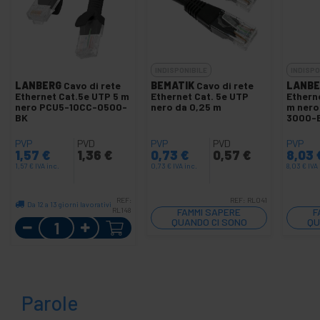
INDISPONIBILE
INDISPO
LANBERG
Cavo di rete
BEMATIK
Cavo di rete
LANBE
Ethernet Cat.5e UTP 5 m
Ethernet Cat. 5e UTP
Ethern
nero PCU5-10CC-0500-
nero da 0,25 m
m nero
BK
3000-
PVP
PVD
PVP
PVD
PVP
1,57
€
1,36
€
0,73
€
0,57
€
8,03
1,57
€
IVA inc.
0,73
€
IVA inc.
8,03
€
IVA 
REF:
REF:
RL041
Da 12 a 13 giorni lavorativi
RL148
FAMMI SAPERE
F
Quantità
QUANDO CI SONO
QU
SCORTE
Parole