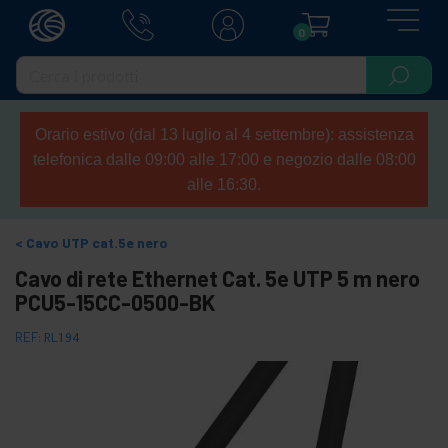
0
Orario estivo (dal 13 luglio al 4 settembre): assistenza
telefonica dalle 09:00 alle 17:00 e negozio dalle 08:00
alle 16:30.
Cavo UTP cat.5e nero
Cavo di rete Ethernet Cat. 5e UTP 5 m nero
PCU5-15CC-0500-BK
REF:
RL194