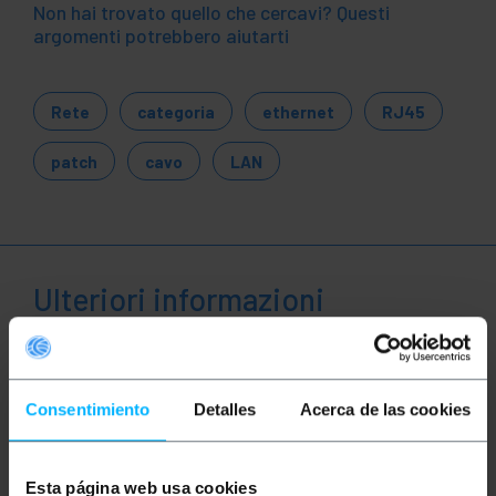
Non hai trovato quello che cercavi? Questi
argomenti potrebbero aiutarti
Rete
categoria
ethernet
RJ45
patch
cavo
LAN
Ulteriori informazioni
Descrizione
Consentimiento
Detalles
Acerca de las cookies
Cavi di rete Ethernet RJ45 di categoria 5e UTP
(Cat.5e) di 5 m e colore nero che permette sia la
trasmissione dati che voce in maniera
Esta página web usa cookies